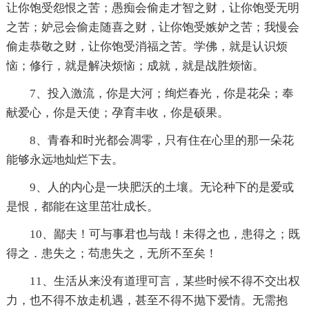
让你饱受怨恨之苦；愚痴会偷走才智之财，让你饱受无明
之苦；妒忌会偷走随喜之财，让你饱受嫉妒之苦；我慢会
偷走恭敬之财，让你饱受消福之苦。学佛，就是认识烦
恼；修行，就是解决烦恼；成就，就是战胜烦恼。
7、投入激流，你是大河；绚烂春光，你是花朵；奉
献爱心，你是天使；孕育丰收，你是硕果。
8、青春和时光都会凋零，只有住在心里的那一朵花
能够永远地灿烂下去。
9、人的内心是一块肥沃的土壤。无论种下的是爱或
是恨，都能在这里茁壮成长。
10、鄙夫！可与事君也与哉！未得之也，患得之；既
得之．患失之；苟患失之，无所不至矣！
11、生活从来没有道理可言，某些时候不得不交出权
力，也不得不放走机遇，甚至不得不抛下爱情。无需抱