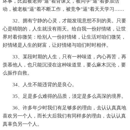
坏事，比如被老师"逼"着背课文，被同学"逼"着参加活
动，被老板"逼"着不断工作，被竞争"逼"着天天学习……
32、拥有宁静的心灵，才能发现意想不到的美。只要
心是晴朗的，人生就没有雨天。给自我一份好情绪，让世
界对着你微笑：给别人一份好情绪，让生活对咱们微笑，
好情绪是人生的财富，让好情绪与咱们时时相伴。
33、某段时期的人生，只有一种味道，内心再苦，再
羡慕他人，也只能沉浸在这种味道里，要么麻木沉沦，要
么振作自救。
34、人生不能违背的是良心。
35、足是多么难得的品质，淡定是多么高深的境界。
36、许多年少时我们有足够多的理由，去认认真真地
喜欢另一个人，而长大后我们有同样多的理由，去认认真
真辜负另一个人。