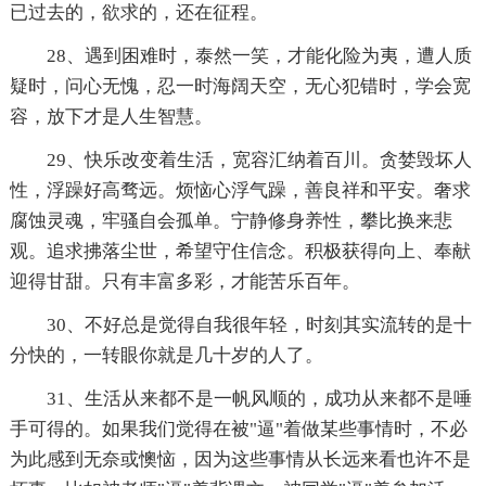
已过去的，欲求的，还在征程。
28、遇到困难时，泰然一笑，才能化险为夷，遭人质
疑时，问心无愧，忍一时海阔天空，无心犯错时，学会宽
容，放下才是人生智慧。
29、快乐改变着生活，宽容汇纳着百川。贪婪毁坏人
性，浮躁好高骛远。烦恼心浮气躁，善良祥和平安。奢求
腐蚀灵魂，牢骚自会孤单。宁静修身养性，攀比换来悲
观。追求拂落尘世，希望守住信念。积极获得向上、奉献
迎得甘甜。只有丰富多彩，才能苦乐百年。
30、不好总是觉得自我很年轻，时刻其实流转的是十
分快的，一转眼你就是几十岁的人了。
31、生活从来都不是一帆风顺的，成功从来都不是唾
手可得的。如果我们觉得在被"逼"着做某些事情时，不必
为此感到无奈或懊恼，因为这些事情从长远来看也许不是