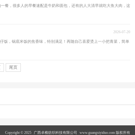
的一餐，很多人的早餐速配是牛奶和面包，还有的人大清早就吃大鱼大肉，这
2026-07-20
仔饭，锅底米饭的焦香味，特别满足！再随自己喜爱烫上一小把青菜，简单
页
尾页
Copyright © 2025
广西卓樵纺织科技有限公司
www.guangxiyiduo.com 版权所有