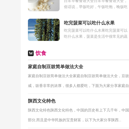
日常早餐食谱大全日常早餐食谱大全，
俗话说，早饭吃好，午饭吃饱，晚饭吃
少。早上的时候，一定要吃的营养搭配
全面，蔬菜水果、肉类或蛋类、奶类，
吃完菠菜可以吃什么水果
碳水化合...
吃完菠菜可以吃什么水果吃完菠菜可以
吃什么水果，菠菜是生活中很常见的蔬
菜食物，其中含有丰富人体所需的营养
成分，具有很多的养生功效，但是吃菠
饮食
W
菜...
家庭自制豆豉简单做法大全
家庭自制豆豉简单做法大全家庭自制豆豉简单做法大全，豆豉
咸，豉香非常的浓厚，很多人都爱吃，下面为大家分享家庭自..
陕西文化特色
陕西文化特色陕西文化特色，中国的历史有上下几千年，中国
部分,而且是中华民族的宝贵财富，以下为大家分享陕西...