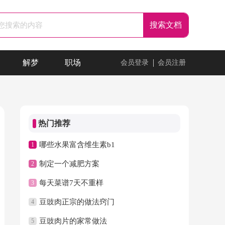
解梦
职场
会员登录
会员注册
热门推荐
哪些水果富含维生素b1
1
制定一个减肥方案
2
每天菜谱7天不重样
3
豆豉肉正宗的做法窍门
4
豆豉肉片的家常做法
5