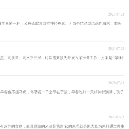
2026-07-21
是维生素的一种，又称硫胺素或抗神经炎素。为白色结晶或结晶性粉末，由嘧
2026-07-21
点、高质量、高水平开展，时常需要预先开展方案准备工作，方案是书面计
2026-07-21
子早餐也不能马虎，俗话说一日之际在于晨，早餐吃好一天精神都满满，孩子
2026-07-21
有营养的食物，而且豆豉的来源是我国,它的原理就是以大豆为原料通过微生