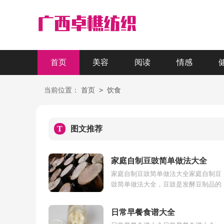
首页
美容
阅读
情感
>
当前位置：
首页
饮食
T
图文推荐
家庭自制豆豉简单做法大全
家庭自制豆豉简单做法大全家庭自制豆
豉简单做法大全，豆豉是发酵豆制品的
自制黑豆豉的做法大全调味料，是很好
的下饭菜，味道鲜咸，豉香非常的浓
日常早餐食谱大全
厚，很...