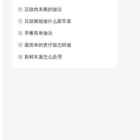
豆豉肉末酱的做法
6
豆豉酱能做什么家常菜
7
早餐简单做法
8
最简单的煲仔饭怎样做
9
新鲜木薯怎么处理
10