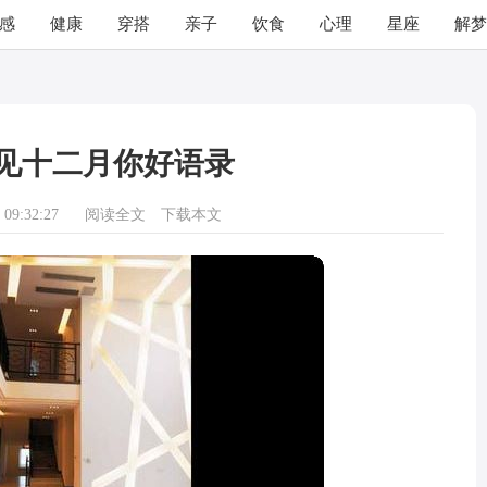
感
健康
穿搭
亲子
饮食
心理
星座
解梦
见十二月你好语录
09:32:27
阅读全文
下载本文