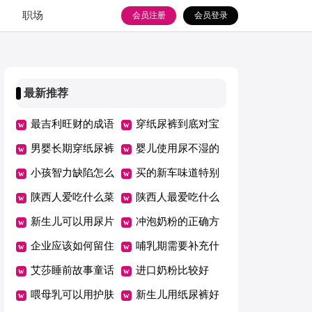
职场
会员注册
会员登录
最新推荐
最吉利旺财的成语
穿纸尿裤到底对宝
男婴长期穿纸尿裤
宝好不好
婴儿使用尿不湿的
危害
小孩智力缺陷怎么
危害
买的新车味道特别
办
陕西人爱吃什么菜
大如何消除
陕西人最爱吃什么
新生儿可以用尿片
菜
冲泡奶粉的正确方
吗
企业应该如何留住
法
哺乳期需要补充什
优秀员工
艾莎睡前故事童话
么维生素
进口奶粉比较好
故事
喂母乳可以用护肤
新生儿用纸尿裤好