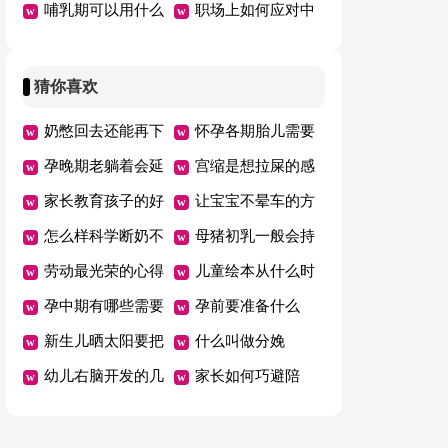
品吗
哺乳期可以用什么
还是用拉拉裤好
职场上如何应对中
水乳
年危机
猜你喜欢
奶憋回去还能再下
怀孕各期胎儿需要
来吗
孕晚期老躺着会延
的营养
宫缩是想拉屎的感
期吗
家长教育孩子的好
觉吗
让宝宝不晕车的方
方法总结一年级
怎么样科学断奶不
法
母猪初乳一般会持
坑娃
劳动最光荣的心得
续几天
儿童绘本从什么时
体会范文（精选5
孕中期有哪些需要
候开始看有哪些好
孕前要准备什么
篇）
注意的事项
新生儿晒太阳要把
处
什么叫做分娩
衣服脱了吗
幼儿右脑开发的几
家长如何巧避陪
个好方法
考“五大误区”