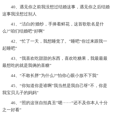
40、遇见你之前我没想过结婚这事，遇见你之后结婚
这事我没想过别人
41、“洁白的'婚纱，手捧着鲜花，这首歌歌名是什
么?”咱们结婚吧“好啊”
42、“忙了一天，我想睡觉了。”睡吧“你过来跟我一
起睡吧”
43、“我喜欢吃甜甜的东西，喜欢吃糖果，我最最最
最想吃的就是我俩的喜糖”
44、“不敢长胖”为什么?“怕你心眼小放不下我”
45、“你知道你是谁啊”我当然是我自己呀“不，你是
我宝贝儿子的妈妈”
46、“照的这张自拍真丑”嗯······“还不及你本人十分
之一好看”