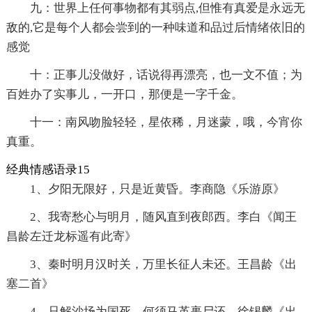
九：世界上任何事物都有其弱点,但惟有真爱是永远无
敌的,它是每个人都会尝到的一种味道和品过后情绪依旧的
感觉
十：正事儿没做好，话说得再漂亮，也一文不值；为
百姓办了实事儿，一开口，那便是一字千金。
十一：南风吻脸轻轻，星依稀，月迷蒙，哦，今宵你
真重。
经典情感语录15
1、夕阳无限好，只是近黄昏。李商隐《乐游原》
2、我寄愁心与明月，随风直到夜郎西。李白《闻王
昌龄左迁龙标遥有此寄》
3、秦时明月汉时关，万里长征人未还。王昌龄《出
塞二首》
4、只解沙场为国死，何须马革裹尸还。徐锡麟《出