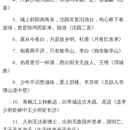
塞》
5、城上斜阳画角哀，沈园非复旧池台，伤心桥下春
波绿，曾是惊鸿照影来。陆游《沈园二首》
6、露从今夜白，月是故乡明。杜甫《月夜忆舍弟》
7、相看两不厌，只有敬亭山。李白《独坐敬亭山》
8、劝君更尽一杯酒，西出阳关无故人。王维《渭城
曲》
9、少年不识愁滋味，爱上层楼。辛弃疾《丑奴儿书
博山道中壁》
10、青枫江上秋帆远，白帝城边古木疏。高适《送李
少府贬峡中王少府贬长沙》
11、入则无法家拂士，出则无敌国外患者，国恒亡。
孟子及其弟子《生于忧患死于安乐》