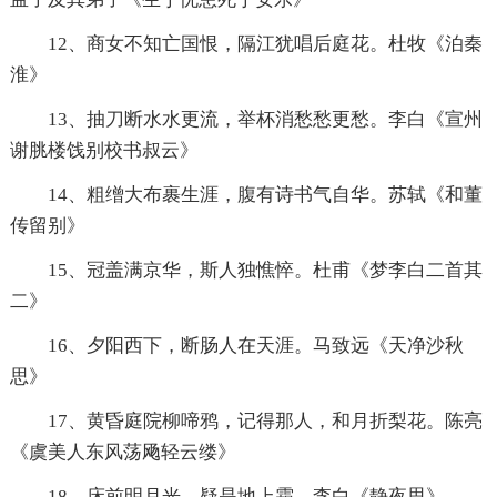
12、商女不知亡国恨，隔江犹唱后庭花。杜牧《泊秦
淮》
13、抽刀断水水更流，举杯消愁愁更愁。李白《宣州
谢脁楼饯别校书叔云》
14、粗缯大布裹生涯，腹有诗书气自华。苏轼《和董
传留别》
15、冠盖满京华，斯人独憔悴。杜甫《梦李白二首其
二》
16、夕阳西下，断肠人在天涯。马致远《天净沙秋
思》
17、黄昏庭院柳啼鸦，记得那人，和月折梨花。陈亮
《虞美人东风荡飏轻云缕》
18、床前明月光，疑是地上霜。李白《静夜思》