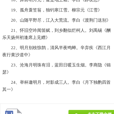
19、孤舟蓑笠翁，独钓寒江雪。柳宗元《江雪》
20、山随平野尽，江入大荒流。李白《渡荆门送别》
21、怀旧空吟闻笛赋，到乡翻似烂柯人。刘禹锡《酬
乐天扬州初逢席上见赠》
22、明月别枝惊鹊，清风半夜鸣蝉。辛弃疾《西江月
夜行黄沙道中》
23、沧海月明珠有泪，蓝田日暖玉生烟。李商隐《锦
瑟》
24、举杯邀明月，对影成三人。李白《月下独酌四首
其一》