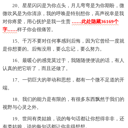
20、星星闪闪是为你点头，月儿弯弯是为你期盼，微
微吹风是为你清凉，我的呼唤是特别想你，高声祝幸是我
对你疼爱，用心抚护是我一生责
……此处隐藏36169个
字……
样子你会很痛苦。
15、千万不要对任何事感到后悔，因为它曾经一度就
是你想要的。后悔没用，要么忘记，要么努力。
16、最暖心的感觉莫过于，我随随便便说的话，有人
认真的把它听了，而且还做了。
17、一切巨大的举动和思想，都有一个微不足道的开
端。
18、我们的能力是有限的，有很多东西飘然于我们的
视野与心灵之外。
19、世间有类姑娘，说的每句话都让你想得非非，还
有类姑娘，说的每句话都让你非得想想。