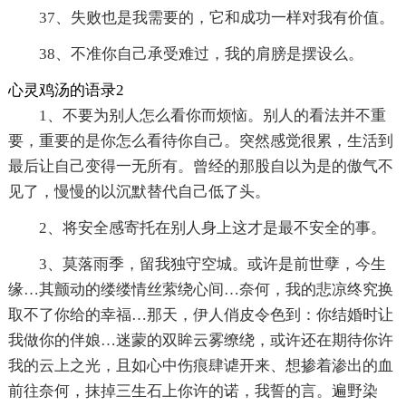
37、失败也是我需要的，它和成功一样对我有价值。
38、不准你自己承受难过，我的肩膀是摆设么。
心灵鸡汤的语录2
1、不要为别人怎么看你而烦恼。别人的看法并不重
要，重要的是你怎么看待你自己。突然感觉很累，生活到
最后让自己变得一无所有。曾经的那股自以为是的傲气不
见了，慢慢的以沉默替代自己低了头。
2、将安全感寄托在别人身上这才是最不安全的事。
3、莫落雨季，留我独守空城。或许是前世孽，今生
缘…其颤动的缕缕情丝萦绕心间…奈何，我的悲凉终究换
取不了你给的幸福…那天，伊人俏皮令色到：你结婚时让
我做你的伴娘…迷蒙的双眸云雾缭绕，或许还在期待你许
我的云上之光，且如心中伤痕肆谑开来、想掺着渗出的血
前往奈何，抹掉三生石上你许的诺，我誓的言。遍野染