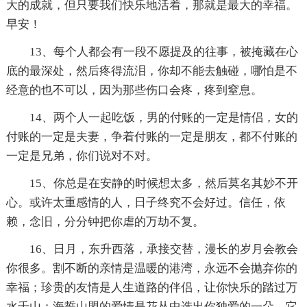
大的成就，但只要我们快乐地活着，那就是最大的幸福。
早安！
13、每个人都会有一段不愿提及的往事，被掩藏在心
底的最深处，然后疼得流泪，你却不能去触碰，哪怕是不
经意的也不可以，因为那些伤口会疼，疼到窒息。
14、两个人一起吃饭，男的付账的一定是情侣，女的
付账的一定是夫妻，争着付账的一定是朋友，都不付账的
一定是兄弟，你们说对不对。
15、你总是在安静的时候想太多，然后莫名其妙不开
心。或许太重感情的人，日子终究不会好过。信任，依
赖，念旧，分分钟把你虐的万劫不复。
16、日月，东升西落，承接交替，漫长的岁月会教会
你很多。割不断的亲情是温暖的港湾，永远不会抛弃你的
幸福；珍贵的友情是人生道路的伴侣，让你快乐的踏过万
水千山；海誓山盟的爱情是花丛中选出你独爱的一朵，它