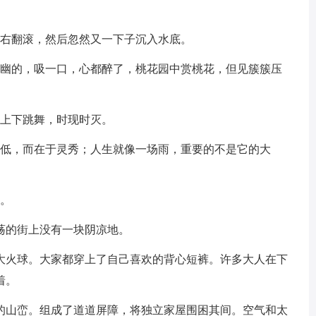
左右翻滚，然后忽然又一下子沉入水底。
幽幽的，吸一口，心都醉了，桃花园中赏桃花，但见簇簇压
波上下跳舞，时现时灭。
高低，而在于灵秀；人生就像一场雨，重要的不是它的大
气。
荡的街上没有一块阴凉地。
个大火球。大家都穿上了自己喜欢的背心短裤。许多大人在下
着。
立的山峦。组成了道道屏障，将独立家屋围困其间。空气和太