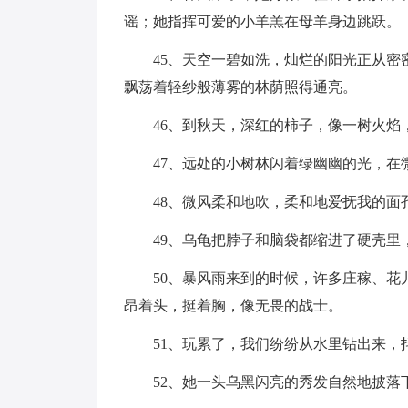
谣；她指挥可爱的小羊羔在母羊身边跳跃。
45、天空一碧如洗，灿烂的阳光正从
飘荡着轻纱般薄雾的林荫照得通亮。
46、到秋天，深红的柿子，像一树火焰
47、远处的小树林闪着绿幽幽的光，
48、微风柔和地吹，柔和地爱抚我的面
49、乌龟把脖子和脑袋都缩进了硬壳
50、暴风雨来到的时候，许多庄稼、
昂着头，挺着胸，像无畏的战士。
51、玩累了，我们纷纷从水里钻出来
52、她一头乌黑闪亮的秀发自然地披落