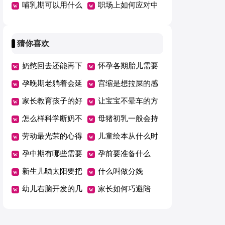
品吗
哺乳期可以用什么
还是用拉拉裤好
职场上如何应对中
水乳
年危机
猜你喜欢
奶憋回去还能再下
怀孕各期胎儿需要
来吗
孕晚期老躺着会延
的营养
宫缩是想拉屎的感
期吗
家长教育孩子的好
觉吗
让宝宝不晕车的方
方法总结一年级
怎么样科学断奶不
法
母猪初乳一般会持
坑娃
劳动最光荣的心得
续几天
儿童绘本从什么时
体会范文（精选5
孕中期有哪些需要
候开始看有哪些好
孕前要准备什么
篇）
注意的事项
新生儿晒太阳要把
处
什么叫做分娩
衣服脱了吗
幼儿右脑开发的几
家长如何巧避陪
个好方法
考“五大误区”