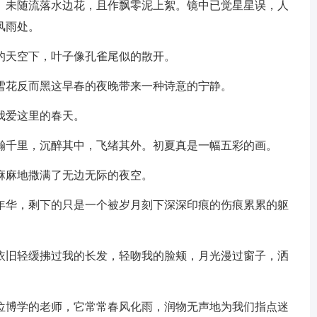
路。未随流落水边花，且作飘零泥上絮。镜中已觉星星误，人
风雨处。
的天空下，叶子像孔雀尾似的散开。
的雪花反而黑这早春的夜晚带来一种诗意的宁静。
我爱这里的春天。
浩瀚千里，沉醉其中，飞绪其外。初夏真是一幅五彩的画。
麻麻地撒满了无边无际的夜空。
了年华，剩下的只是一个被岁月刻下深深印痕的伤痕累累的躯
风依旧轻缓拂过我的长发，轻吻我的脸颊，月光漫过窗子，洒
一位博学的老师，它常常春风化雨，润物无声地为我们指点迷