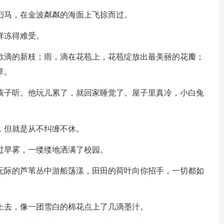
烈马，在金波粼粼的海面上飞掠而过。
样冻得难受。
绿欲滴的新枝；雨，滴在花苞上，花苞绽放出最美丽的花瓣；
草。
雪孩子听。他玩儿累了，就回家睡觉了。屋子里真冷，小白兔
，但就是从不纠缠不休。
过早雾，一缕缕地洒满了校园。
望无际的芦苇丛中游船荡漾，田田的荷叶向你招手，一切都如
看上去，像一团雪白的棉花点上了几滴墨汁。