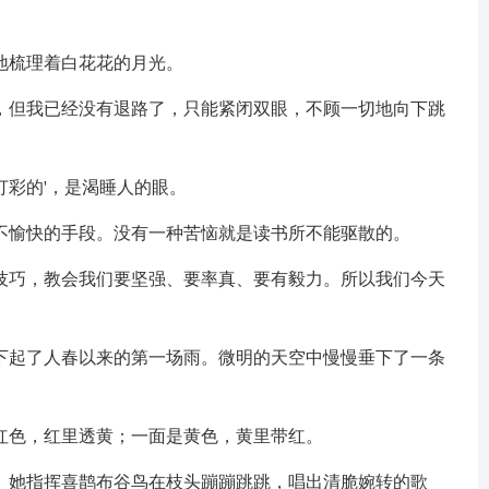
地梳理着白花花的月光。
眩，但我已经没有退路了，只能紧闭双眼，不顾一切地向下跳
打彩的'，是渴睡人的眼。
的不愉快的手段。没有一种苦恼就是读书所不能驱散的。
的技巧，教会我们要坚强、要率真、要有毅力。所以我们今天
，下起了人春以来的第一场雨。微明的天空中慢慢垂下了一条
是红色，红里透黄；一面是黄色，黄里带红。
家。她指挥喜鹊布谷鸟在枝头蹦蹦跳跳，唱出清脆婉转的歌