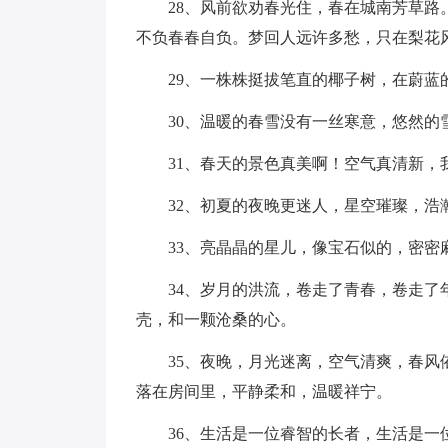
28、风前欲劝春光住，春在城南芳草
不负春春自负。梦回人远许多愁，只在梨花
29、一株株挺拔笔直的椰子树，在蔚蓝
30、温暖的春雪没有一丝寒意，悠然
31、春天的景色真美啊！空气真清新，
32、初夏的夜晚更迷人，星空璀璨，
33、亮晶晶的星儿，像宝石似的，密密
34、岁月的洪流，卷走了青春，卷走
壳，和一颗沧桑的心。
35、夜晚，月光迷离，空气清爽，春
落在房间里，平静柔和，温暖祥宁。
36、生活是一位睿智的长者，生活是