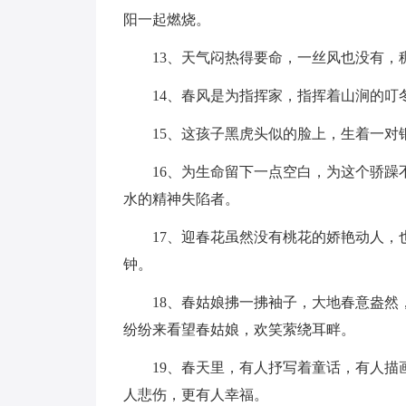
阳一起燃烧。
13、天气闷热得要命，一丝风也没有，
14、春风是为指挥家，指挥着山涧的叮
15、这孩子黑虎头似的脸上，生着一对
16、为生命留下一点空白，为这个骄
水的精神失陷者。
17、迎春花虽然没有桃花的娇艳动人
钟。
18、春姑娘拂一拂袖子，大地春意盎
纷纷来看望春姑娘，欢笑萦绕耳畔。
19、春天里，有人抒写着童话，有人
人悲伤，更有人幸福。