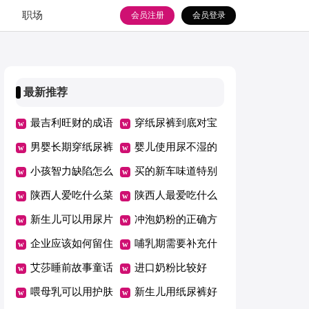
职场
会员注册
会员登录
最新推荐
最吉利旺财的成语
穿纸尿裤到底对宝
男婴长期穿纸尿裤
宝好不好
婴儿使用尿不湿的
危害
小孩智力缺陷怎么
危害
买的新车味道特别
办
陕西人爱吃什么菜
大如何消除
陕西人最爱吃什么
新生儿可以用尿片
菜
冲泡奶粉的正确方
吗
企业应该如何留住
法
哺乳期需要补充什
优秀员工
艾莎睡前故事童话
么维生素
进口奶粉比较好
故事
喂母乳可以用护肤
新生儿用纸尿裤好