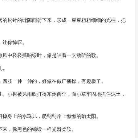
密密的松针的缝隙间射下来，形成一束束粗粗细细的光柱，把
，让你惊叹。
在微风中轻轻摇响绿叶，像是唱着一支动听的歌。
孔。
里，四肢一伸一伸的，好像在做广播操，有趣极了。
花儿、小树被风雨吹打得东倒西歪，而小草牢固地抓住泥土，
，抖掉身上的水珠儿，爬到到岸上懒懒的晒太阳。
下来，像黑色的锦缎一样光滑柔软。