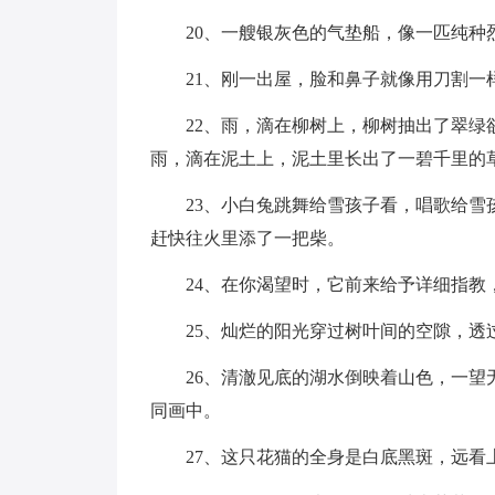
20、一艘银灰色的气垫船，像一匹纯种
21、刚一出屋，脸和鼻子就像用刀割一
22、雨，滴在柳树上，柳树抽出了翠
雨，滴在泥土上，泥土里长出了一碧千里的
23、小白兔跳舞给雪孩子看，唱歌给
赶快往火里添了一把柴。
24、在你渴望时，它前来给予详细指教
25、灿烂的阳光穿过树叶间的空隙，透
26、清澈见底的湖水倒映着山色，一
同画中。
27、这只花猫的全身是白底黑斑，远