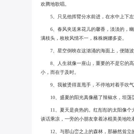
欢腾地歌唱。
5、只见他挥臂分水前进，在水中上下
6、春风夹送来花儿的馨香，淡淡的，
满枝头，枚枚风情不一，株株婀娜多姿。
7、星空倒映在这汹涌的海面上，便随
8、人生就像一座山，重要的不是它的
小，而在于及时。
9、我被烫得直甩手，不停地对着手吹
10、盛夏的阳光真像蘸了辣椒水，坦荡
11、夏天是炎热的。红彤彤的太阳像
谈话乘凉，一旁的小朋友拿着冰棍美美地吃
12、与那山峦之上的森林，那赫然耸