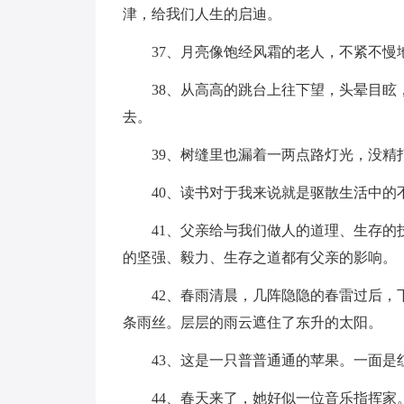
津，给我们人生的启迪。
37、月亮像饱经风霜的老人，不紧不慢
38、从高高的跳台上往下望，头晕目
去。
39、树缝里也漏着一两点路灯光，没精
40、读书对于我来说就是驱散生活中
41、父亲给与我们做人的道理、生存
的坚强、毅力、生存之道都有父亲的影响。
42、春雨清晨，几阵隐隐的春雷过后
条雨丝。层层的雨云遮住了东升的太阳。
43、这是一只普普通通的苹果。一面
44、春天来了，她好似一位音乐指挥