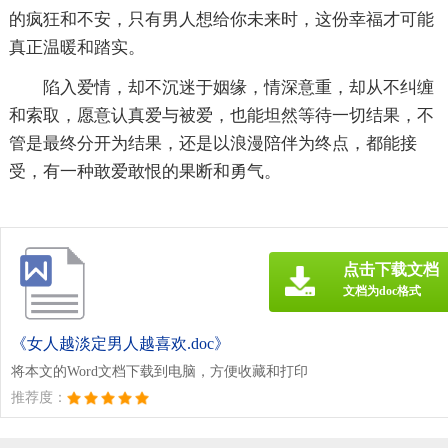
的疯狂和不安，只有男人想给你未来时，这份幸福才可能
真正温暖和踏实。
陷入爱情，却不沉迷于姻缘，情深意重，却从不纠缠
和索取，愿意认真爱与被爱，也能坦然等待一切结果，不
管是最终分开为结果，还是以浪漫陪伴为终点，都能接
受，有一种敢爱敢恨的果断和勇气。
点击下载文档
文档为doc格式
《女人越淡定男人越喜欢.doc》
将本文的Word文档下载到电脑，方便收藏和打印
推荐度：