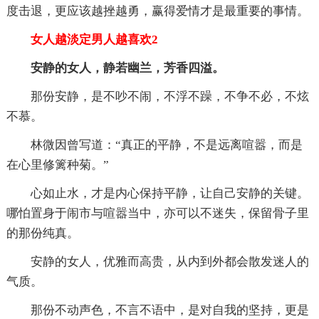
度击退，更应该越挫越勇，赢得爱情才是最重要的事情。
女人越淡定男人越喜欢2
安静的女人，静若幽兰，芳香四溢。
那份安静，是不吵不闹，不浮不躁，不争不必，不炫
不慕。
林微因曾写道：“真正的平静，不是远离喧嚣，而是
在心里修篱种菊。”
心如止水，才是内心保持平静，让自己安静的关键。
哪怕置身于闹市与喧嚣当中，亦可以不迷失，保留骨子里
的那份纯真。
安静的女人，优雅而高贵，从内到外都会散发迷人的
气质。
那份不动声色，不言不语中，是对自我的坚持，更是