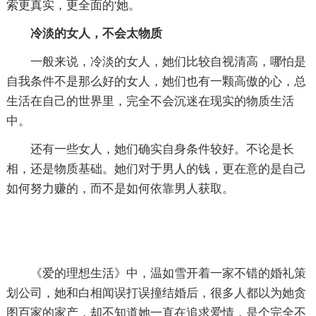
索更真实，更全面的'她。
冷淡的女人，不会太物质
一般来说，冷淡的女人，她们比较自视清高，哪怕是
自我条件不是那么好的女人，她们也有一颗高傲的心，总
生活在自己的世界里，完全不会沉迷在现实的物质生活
中。
还有一些女人，她们确实自身条件较好。不论是长
相，还是物质基础。她们对于男人的钱，更在意的是自己
如何努力赚的，而不是如何依靠男人获取。
《爱的理想生活》中，温如雪开着一家不错的婚礼策
划公司，她和白相闻误打误撞结婚后，很多人都以为她贪
图百家的家产，却不知道她一直在追求爱情，是个完全不