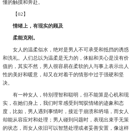
懂的触摸和奔赴。
【02】
情绪上，有现实的顾及
柔能克刚。
女人的温柔似水，绝对是男人不可承受和抵挡的诱惑
和洗礼。人们总以为温柔是无力的，体贴和关心是没有价
值的，其实不然，男人很容易在柔软的人与事上表示出人
性的美好和暖意，却又在对着干的情形中过于强硬和坚
决。
有一种女人，特别理智和聪明，但不能算是心机和现
实，在她们身上，我们时常感受到驾驭情绪的迹象和态
度，比如，男人遇到事情时，接近于崩溃和坍塌，而女人
却能从容应对和处理；男人碰到问题时，表现出束手无策
的状态，而女人依旧可以智慧处理或者妥善安置，像这样