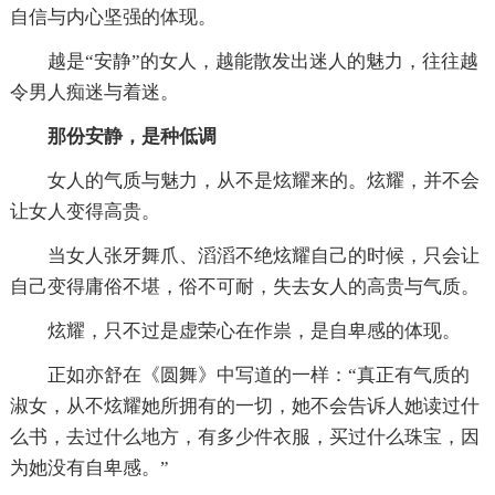
自信与内心坚强的体现。
越是“安静”的女人，越能散发出迷人的魅力，往往越
令男人痴迷与着迷。
那份安静，是种低调
女人的气质与魅力，从不是炫耀来的。炫耀，并不会
让女人变得高贵。
当女人张牙舞爪、滔滔不绝炫耀自己的时候，只会让
自己变得庸俗不堪，俗不可耐，失去女人的高贵与气质。
炫耀，只不过是虚荣心在作祟，是自卑感的体现。
正如亦舒在《圆舞》中写道的一样：“真正有气质的
淑女，从不炫耀她所拥有的一切，她不会告诉人她读过什
么书，去过什么地方，有多少件衣服，买过什么珠宝，因
为她没有自卑感。”