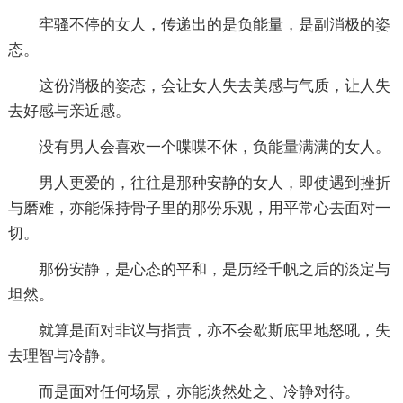
牢骚不停的女人，传递出的是负能量，是副消极的姿
态。
这份消极的姿态，会让女人失去美感与气质，让人失
去好感与亲近感。
没有男人会喜欢一个喋喋不休，负能量满满的女人。
男人更爱的，往往是那种安静的女人，即使遇到挫折
与磨难，亦能保持骨子里的那份乐观，用平常心去面对一
切。
那份安静，是心态的平和，是历经千帆之后的淡定与
坦然。
就算是面对非议与指责，亦不会歇斯底里地怒吼，失
去理智与冷静。
而是面对任何场景，亦能淡然处之、冷静对待。