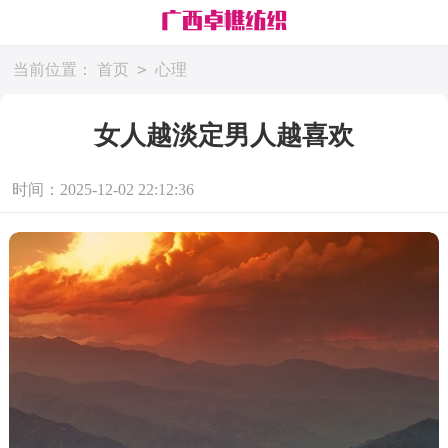
>
当前位置：
首页
心理
女人越淡定男人越喜欢
时间：2025-12-02 22:12:36