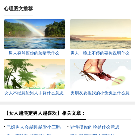
心理图文推荐
男人突然摸你的脸暗示什么
男人一晚上不停的要你说明什么
女人不经意碰男人手臂什么意思
男朋友要捏我的小兔兔是什么意
思
【女人越淡定男人越喜欢】相关文章：
已婚男人会越睡越爱小三吗
异性摸你的脸是什么意思