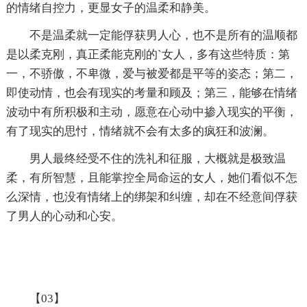
的情绪自控力，更显女子的温柔和静美。
不是温柔就一定能俘获男人心，也不是所有的温顺都
是以柔克刚，真正柔能克刚的`女人，多有这些特质：第
一，不骄傲，不卑微，爱与被爱都是平等的姿态；第二，
即使动情，也会有现实的考量和顾及；第三，能够在情绪
波动中有所积极和主动，愿意在心动中掺入现实的平衡，
有了现实的思忖，情绪就不会有太多的疯狂和波澜。
男人最终经受不住的洗礼和征服，大概就是极致温
柔，有所智慧，且能掌控全局命运的女人，她们看似不怎
么深情，也没有情绪上的绑架和纠缠，却在不经意间俘获
了男人的心动和心安。
【03】