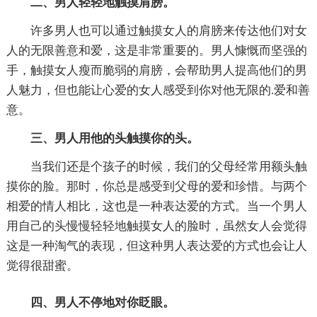
二、男人轻轻地触摸肩膀。
许多男人也可以通过触摸女人的肩膀来传达他们对女
人的无限善意和爱，这是非常重要的。男人慷慨而坚强的
手，触摸女人瘦而脆弱的肩膀，会帮助男人提高他们的男
人魅力，但也能让心爱的女人感受到你对他无限的.爱和善
意。
三、男人用他的头触摸你的头。
当我们还是个孩子的时候，我们的父母经常用额头触
摸你的脸。那时，你总是感受到父母的爱和珍惜。与两个
相爱的情人相比，这也是一种表达爱的方式。当一个男人
用自己的头慢慢轻轻地触摸女人的脸时，虽然女人会觉得
这是一种淘气的表现，但这种男人表达爱的方式也会让人
觉得很甜蜜。
四、男人不停地对你眨眼。