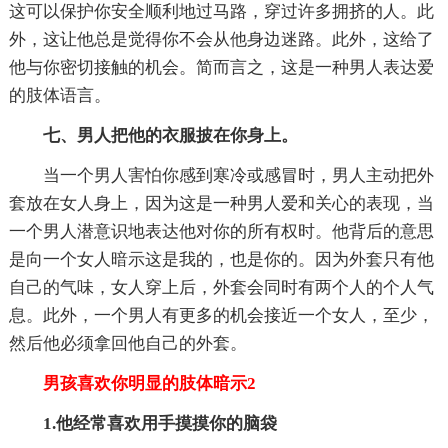
这可以保护你安全顺利地过马路，穿过许多拥挤的人。此
外，这让他总是觉得你不会从他身边迷路。此外，这给了
他与你密切接触的机会。简而言之，这是一种男人表达爱
的肢体语言。
七、男人把他的衣服披在你身上。
当一个男人害怕你感到寒冷或感冒时，男人主动把外
套放在女人身上，因为这是一种男人爱和关心的表现，当
一个男人潜意识地表达他对你的所有权时。他背后的意思
是向一个女人暗示这是我的，也是你的。因为外套只有他
自己的气味，女人穿上后，外套会同时有两个人的个人气
息。此外，一个男人有更多的机会接近一个女人，至少，
然后他必须拿回他自己的外套。
男孩喜欢你明显的肢体暗示2
1.他经常喜欢用手摸摸你的脑袋