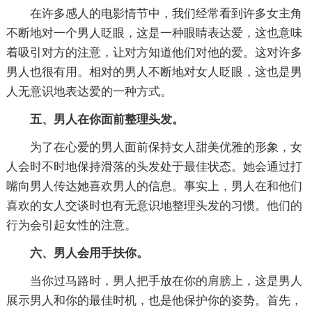
在许多感人的电影情节中，我们经常看到许多女主角
不断地对一个男人眨眼，这是一种眼睛表达爱，这也意味
着吸引对方的注意，让对方知道他们对他的爱。这对许多
男人也很有用。相对的男人不断地对女人眨眼，这也是男
人无意识地表达爱的一种方式。
五、男人在你面前整理头发。
为了在心爱的男人面前保持女人甜美优雅的形象，女
人会时不时地保持滑落的头发处于最佳状态。她会通过打
嘴向男人传达她喜欢男人的信息。事实上，男人在和他们
喜欢的女人交谈时也有无意识地整理头发的习惯。他们的
行为会引起女性的注意。
六、男人会用手扶你。
当你过马路时，男人把手放在你的肩膀上，这是男人
展示男人和你的最佳时机，也是他保护你的姿势。首先，