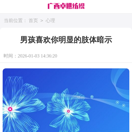
>
当前位置：
首页
心理
男孩喜欢你明显的肢体暗示
时间：2026-01-03 14:36:20