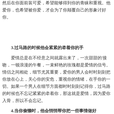
然后在你面前装可爱，希望能够得到你的青睐和重视。他
爱你，也希望被你爱，才会为了你颠覆自己的形象讨好
你。
3.过马路的时候他会紧紧的牵着你的手
爱情总是在不经意之间就露出来了，一次甜甜的'接
吻，一顿浪漫的午餐，一束鲜艳的玫瑰都是爱情的信号。
情侣之间相处，细节尤其重要，爱你的男人会时时刻刻把
你放在心上，关心你的安危，重视你的情绪，在乎你的一
切。如果一个男人在细节方面都时时刻刻记得你，过马路
的时候也不忘记紧紧的牵着你，那这就是爱情，因为爱你
入骨，所以不会忘记。
4.当你偷懒时，他会悄悄帮你把一些事情做好