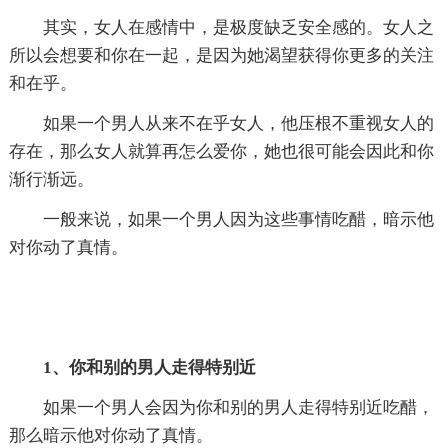
其实，女人在感情中，是极度缺乏安全感的。女人之
所以会想要和你在一起，是因为她渴望获得你更多的关注
和在乎。
如果一个男人从来不在乎女人，他压根不重视女人的
存在，那么女人就算再怎么爱你，她也很可能会因此和你
渐行渐远。
一般来说，如果一个男人因为这些事情吃醋，暗示他
对你动了真情。
1、你和别的男人走得特别近
如果一个男人会因为你和别的男人走得特别近吃醋，
那么暗示他对你动了真情。