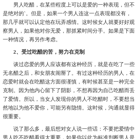
男人吃醋，在某些程度上可以是爱的一种表现，但不
是绝对的`。但是，如果一个男人连这一点表现都没有，
那几乎就可以认定他在玩弄感情。这时候女人就要好好观
察男人，如果他对你无爱，那抓紧时间分手。如果是下面
一种情况，再另作考虑。
2、受过吃醋的苦，努力在克制
谈过恋爱的男人应该都有这种经历，就是在吃了一些
无名醋之后，和女朋友闹掰了。有过这种经历的男人，在
恋爱时就会在吃醋这方面很谨慎，有时候甚至是一种完全
克制。因为他内心留下了阴影，不想再因为自己吃醋而丢
了爱情。所以，当女人发现你的男人不吃醋时，不要想当
然地以为他不爱你，可能另有隐情。这时候，沟通就显得
很重要。
说了那么多，最后想对女人说一些话：不要把爱情中
男人吃不吃醋看得太重要，如果你以此为标准判断男人是