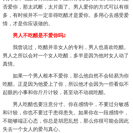
否爱你，那太武断，太片面了。男人爱你的方式可以有很
多，有时候并不一定非得吃醋才是爱你。多用心去感受爱
情，才是你应该做的。
男人不吃醋是不爱你吗2
我曾说过，吃醋并非女人的专利，男人也喜欢吃醋。
男人之所以会对一个女人吃醋，多半是因为他对女人动了
真情。
如果一个男人根本不爱你，那么他自然不会轻易为你
吃醋。正是因为他爱上了你，所以他才会因为一些看似不
起眼的小事和你斤斤计较，甚至动不动就吃醋。
男人吃醋也要注意分寸。你在感情中，不要过分敏感
和计较，你也不要过于患得患失。如果你在一段感情中，
不能够端正心态，你总是胡思乱想，那么你很可能会因此
失去一个女人的爱与真心。