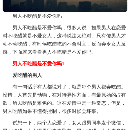
男人不吃醋是不爱你吗
男人不吃醋是不爱你吗，很多人说，如果男人在恋爱
时不吃醋就是不爱女人，这种说法太绝对。只有傻男人才
动不动吃醋，有时候吃醋吃的不合时宜，反而会令女人反
感，下面就来看看男人不吃醋是不爱你吗。
男人不吃醋是不爱你吗1
爱吃醋的男人
有一句话所有人都说对了，就是每个男人都会吃醋。
没错，人首先是动物，在对待异性方面，有最原始的占有
欲，所以吃醋是难免的。这在爱情中是一种常态，但是，
男人吃醋如果不懂得控制，很多时候会坏事。
试想一下，两个人恋爱了，女人跟男同事发个微信，