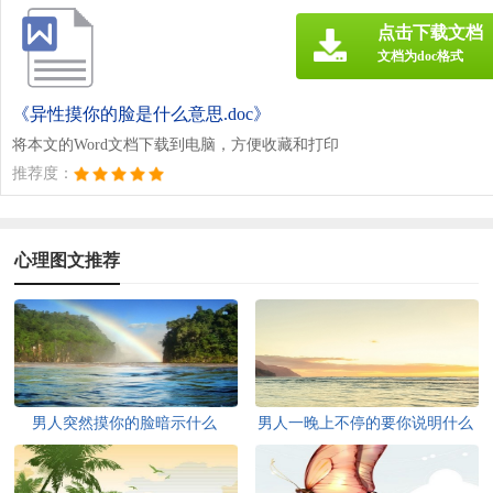
点击下载文档
文档为doc格式
《异性摸你的脸是什么意思.doc》
将本文的Word文档下载到电脑，方便收藏和打印
推荐度：
心理图文推荐
男人突然摸你的脸暗示什么
男人一晚上不停的要你说明什么