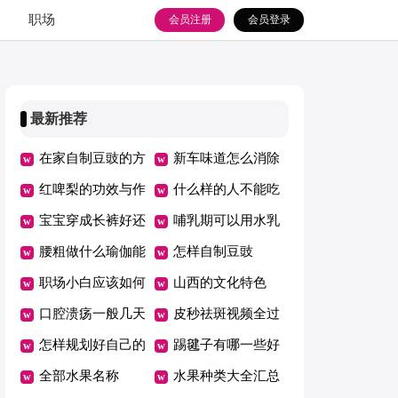
职场
会员注册
会员登录
最新推荐
在家自制豆豉的方
新车味道怎么消除
法
红啤梨的功效与作
什么样的人不能吃
用及营养价值
宝宝穿成长裤好还
西米
哺乳期可以用水乳
是纸尿裤好
腰粗做什么瑜伽能
吗
怎样自制豆豉
瘦下来
职场小白应该如何
山西的文化特色
正确做好职场规划
口腔溃疡一般几天
皮秒祛斑视频全过
自愈
怎样规划好自己的
程
踢毽子有哪一些好
职场生活
全部水果名称
处
水果种类大全汇总