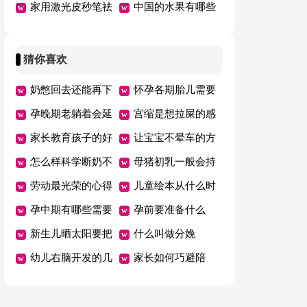
家用激光皮秒笔祛
中国的水果有哪些
斑仪靠谱吗
猜你喜欢
奶憋回去还能再下
怀孕各期胎儿需要
来吗
孕晚期老躺着会延
的营养
宫缩是想拉屎的感
期吗
家长教育孩子的好
觉吗
让宝宝不晕车的方
方法总结一年级
怎么样科学断奶不
法
母猪初乳一般会持
坑娃
劳动最光荣的心得
续几天
儿童绘本从什么时
体会范文（精选5
孕中期有哪些需要
候开始看有哪些好
孕前要准备什么
篇）
注意的事项
新生儿晒太阳要把
处
什么叫做分娩
衣服脱了吗
幼儿右脑开发的几
家长如何巧避陪
个好方法
考“五大误区”