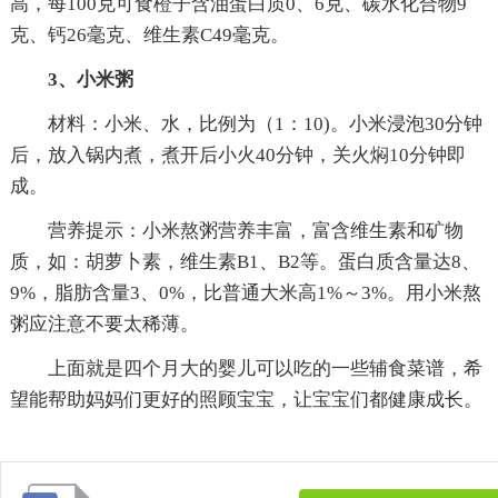
高，每100克可食橙子含油蛋白质0、6克、碳水化合物9
克、钙26毫克、维生素C49毫克。
3、小米粥
材料：小米、水，比例为（1：10)。小米浸泡30分钟
后，放入锅内煮，煮开后小火40分钟，关火焖10分钟即
成。
营养提示：小米熬粥营养丰富，富含维生素和矿物
质，如：胡萝卜素，维生素B1、B2等。蛋白质含量达8、
9%，脂肪含量3、0%，比普通大米高1%～3%。用小米熬
粥应注意不要太稀薄。
上面就是四个月大的婴儿可以吃的一些辅食菜谱，希
望能帮助妈妈们更好的照顾宝宝，让宝宝们都健康成长。