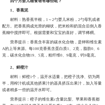
四个月婴儿辅食谱有哪些呢？
1、香蕉泥
材料：熟香蕉半根，1～2勺婴儿米粉，2勺母乳或者
配方。把香蕉捣成光滑的糊状，把米粉和奶混合后倒入香
蕉糊中搅拌即可。根据需要和宝宝的喜好，调节稀稠。
营养提示：香蕉含丰富的碳水化合物，是钾和维生素
A的上等来源。每100克香蕉含蛋白质1、2克，脂肪0、6
克，碳水化合物19、5克，粗纤维0、9毫克，钙9毫克。
2、鲜橙汁
材料：鲜橙1个，温开水适量，把橙子洗净、切为两
半，用榨汁机或其他挤果汁的器具挤压出果汁，加入等量
或者稍多一些的温开水即可。
营养提示：橙子的维生素c含量比梨、苹果和香蕉都