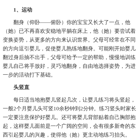
1、运动
翻身（仰卧——俯卧）你的宝宝又长大了一点，他
（她）已不再喜欢安稳地平躺在床上，他（她）要尝试着
变换姿势，从更多的方向来认识世界。父母可经常在不同
的方向逗引婴儿，促使婴儿熟练地翻身。可能刚开始婴儿
翻过身后抽不出手，父母可给予一定的帮助，慢慢地训练
婴儿自己将手放好，灵巧地翻身，自由地选择姿势，为进
一步的活动打下基础。
头竖直
每日适当地抱婴儿竖起几次，让婴儿练习将头竖起，
一般2个月婴儿头可竖10余秒钟到2分钟。练习竖头时家长
一定要注意保护好婴儿。还可将婴儿背部贴着自己胸部抱
起，这样婴儿面前是一个广阔的空间，会有很多新奇的东
西引起婴儿的兴趣，使得他（她）更主动地练习抬头。