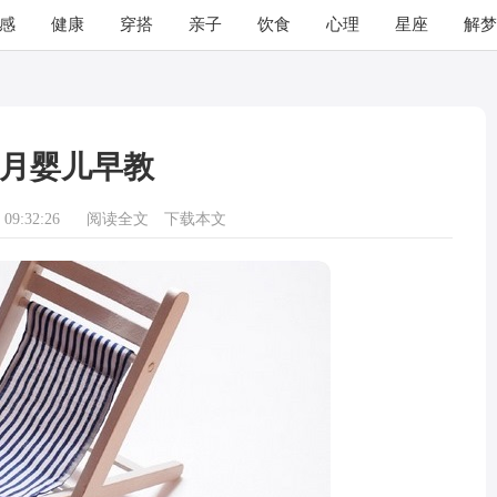
感
健康
穿搭
亲子
饮食
心理
星座
解梦
个月婴儿早教
09:32:26
阅读全文
下载本文