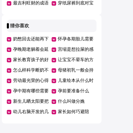
甲醛
最吉利旺财的成语
穿纸尿裤到底对宝
宝好不好
猜你喜欢
奶憋回去还能再下
怀孕各期胎儿需要
来吗
孕晚期老躺着会延
的营养
宫缩是想拉屎的感
期吗
家长教育孩子的好
觉吗
让宝宝不晕车的方
方法总结一年级
怎么样科学断奶不
法
母猪初乳一般会持
坑娃
劳动最光荣的心得
续几天
儿童绘本从什么时
体会范文（精选5
孕中期有哪些需要
候开始看有哪些好
孕前要准备什么
篇）
注意的事项
新生儿晒太阳要把
处
什么叫做分娩
衣服脱了吗
幼儿右脑开发的几
家长如何巧避陪
个好方法
考“五大误区”