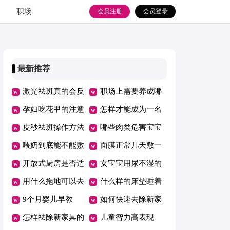
职场
会员注册
会员登录
最新推荐
激光祛斑真的会反
职场上需要养成哪
弹吗
孕妇吃花甲的注意
些良好习惯
怎样才能成为一名
事项
皮秒祛斑操作方法
优秀员工
哪些肉类危害宝宝
喂奶到底能不能敷
健康
面膜正常几天敷一
面膜
开放式厨房是否适
次
女宝宝用尿不湿的
合你家
用什么拖地可以去
危害
什么样的床垫睡着
油污
9个月婴儿早教
舒服健康
如何快速去除新家
怎样祛除新家具的
具甲醛
儿童智力高表现