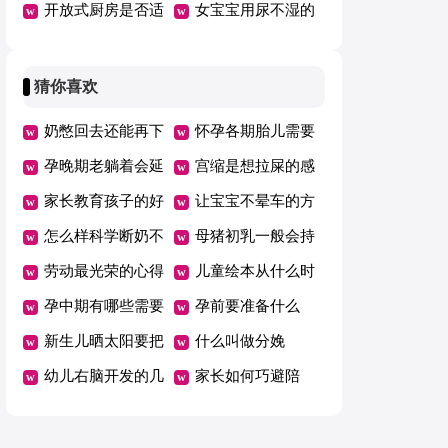
面膜
开放式厨房是否适
次
女宝宝用尿不湿的
合你家
危害
猜你喜欢
奶憋回去还能再下
怀孕各期胎儿需要
来吗
孕晚期老躺着会延
的营养
宫缩是想拉屎的感
期吗
家长教育孩子的好
觉吗
让宝宝不晕车的方
方法总结一年级
怎么样科学断奶不
法
母猪初乳一般会持
坑娃
劳动最光荣的心得
续几天
儿童绘本从什么时
体会范文（精选5
孕中期有哪些需要
候开始看有哪些好
孕前要准备什么
篇）
注意的事项
新生儿晒太阳要把
处
什么叫做分娩
衣服脱了吗
幼儿右脑开发的几
家长如何巧避陪
个好方法
考“五大误区”