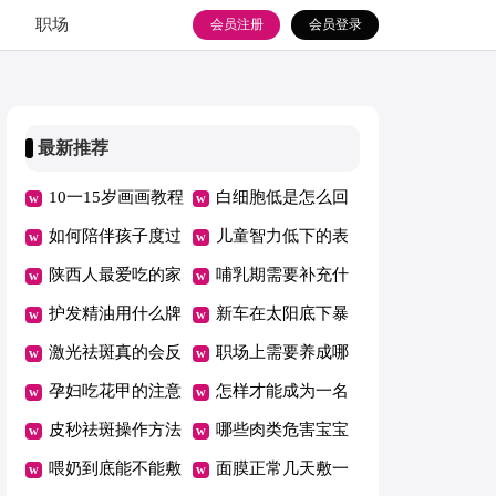
职场
会员注册
会员登录
最新推荐
10一15岁画画教程
白细胞低是怎么回
风景
如何陪伴孩子度过
事
儿童智力低下的表
青春叛逆期
陕西人最爱吃的家
现特征有哪些
哺乳期需要补充什
常菜
护发精油用什么牌
么
新车在太阳底下暴
子的好
激光祛斑真的会反
晒能除甲醛吗
职场上需要养成哪
弹吗
孕妇吃花甲的注意
些良好习惯
怎样才能成为一名
事项
皮秒祛斑操作方法
优秀员工
哪些肉类危害宝宝
喂奶到底能不能敷
健康
面膜正常几天敷一