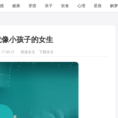
感
健康
穿搭
亲子
饮食
心理
星座
解梦
觉像小孩子的女生
17:08:23
阅读全文
下载本文