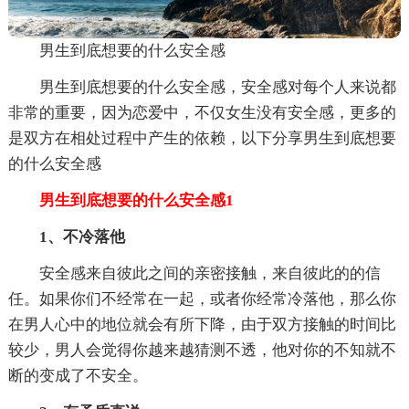
男生到底想要的什么安全感
男生到底想要的什么安全感，安全感对每个人来说都
非常的重要，因为恋爱中，不仅女生没有安全感，更多的
是双方在相处过程中产生的依赖，以下分享男生到底想要
的什么安全感
男生到底想要的什么安全感1
1、不冷落他
安全感来自彼此之间的亲密接触，来自彼此的的信
任。如果你们不经常在一起，或者你经常冷落他，那么你
在男人心中的地位就会有所下降，由于双方接触的时间比
较少，男人会觉得你越来越猜测不透，他对你的不知就不
断的变成了不安全。