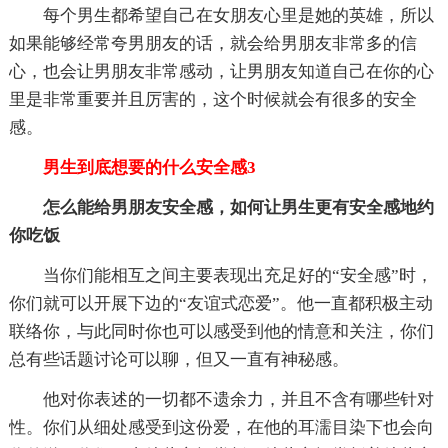
每个男生都希望自己在女朋友心里是她的英雄，所以
如果能够经常夸男朋友的话，就会给男朋友非常多的信
心，也会让男朋友非常感动，让男朋友知道自己在你的心
里是非常重要并且厉害的，这个时候就会有很多的安全
感。
男生到底想要的什么安全感3
怎么能给男朋友安全感，如何让男生更有安全感地约
你吃饭
当你们能相互之间主要表现出充足好的“安全感”时，
你们就可以开展下边的“友谊式恋爱”。他一直都积极主动
联络你，与此同时你也可以感受到他的情意和关注，你们
总有些话题讨论可以聊，但又一直有神秘感。
他对你表述的一切都不遗余力，并且不含有哪些针对
性。你们从细处感受到这份爱，在他的耳濡目染下也会向