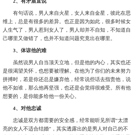
2、有矛盾直说
有句话说，男人来自火星，女人来自金星，彼此在思
维上，总是有很多的差异。也正是因为如此，很多时候女
人生气了，男人惹到女人了，男人却并不自知，不知道自
己哪里又做错了，也并不知道问题究竟出在哪里。
3、体谅他的难
虽然说男人自当顶天立地，但是他的内心，其实也还
是很渴望关怀，也想要被理解。在他为了你们的未来努力
拼搏时，若是你还总是嫌弃他，经常说些话去指责他，说
他不如谁，那么他再坚强，也还是会觉得很难受。所有他
想要的，是你能多给他一份关心。
4、对他忠诚
忠诚是双方都需要的安全感，经常能听见所谓“太漂
亮的女人不适合结婚”，其实透露出的是男人对自己的不