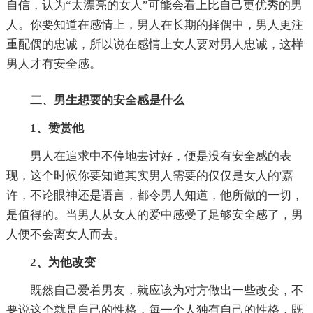
自信，认为“太漂亮的女人”可能会看上比自己更优秀的男
人。你要知道在感情上，男人在长期的择偶中，男人更注
重配偶的忠诚，所以说在感情上女人要对男人忠诚，这样
男人才有安全感。
二、男生想要的安全感是什么
1、赞赏他
男人在追求中不停地去讨好，便是没有安全感的表
现，这个时候你要知道其实男人需要的仅仅是女人的'嘉
许，不论眼神还是语言，都令男人知道，他所做的一切，
是值得的。当男人从女人的爱中感受了足够安全感了，男
人便不会离女人而去。
2、为他改变
既然自己爱着男友，就应该为对方做出一些改变，不
要说这个就是自己的性格，每一个人独有自己的性格，既