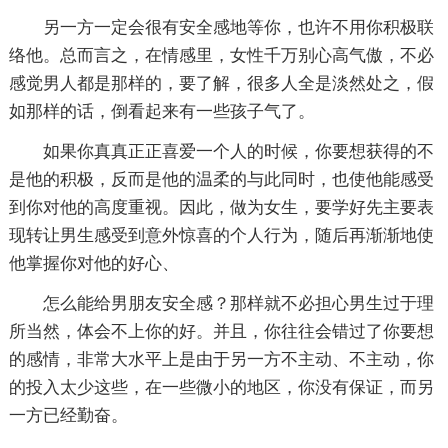
另一方一定会很有安全感地等你，也许不用你积极联
络他。总而言之，在情感里，女性千万别心高气傲，不必
感觉男人都是那样的，要了解，很多人全是淡然处之，假
如那样的话，倒看起来有一些孩子气了。
如果你真真正正喜爱一个人的时候，你要想获得的不
是他的积极，反而是他的温柔的与此同时，也使他能感受
到你对他的高度重视。因此，做为女生，要学好先主要表
现转让男生感受到意外惊喜的个人行为，随后再渐渐地使
他掌握你对他的好心、
怎么能给男朋友安全感？那样就不必担心男生过于理
所当然，体会不上你的好。并且，你往往会错过了你要想
的感情，非常大水平上是由于另一方不主动、不主动，你
的投入太少这些，在一些微小的地区，你没有保证，而另
一方已经勤奋。