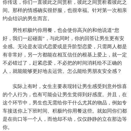
你传送，你们一直彼此之间赏析，彼此之间赏析着彼此之
间。那样的情感确实很舒服，也很幸福。针对第一次相亲
约会结识的男生而言。
男性积极约你用餐，也会使你高兴的和他说道“您
好，我们一起碰面”，与此同时，你的回答让男生更有安
全感。无论是友谊式恋爱或是升阶型恋爱，只需两人都是
有非常好，另一方都能在相互信任的根基上爱上，就一定
不必错过了，赶紧恋爱，不必把的时间消耗给不正确的
人，就能能够更好地去运营。怎么能给男朋友安全感？
实际上有时，女生主要表现转让男生感受到意外惊喜
的个人行为，也有可能会让男生觉得到好感度。并且，在
这个环节中，男生也无需给你干什么尤其的物品，例如专
车接送你上下班时间、积极约你用餐这些。就如同你们都
是在街口等一个人，而他却不动，仅仅静静的立在那边等
你。