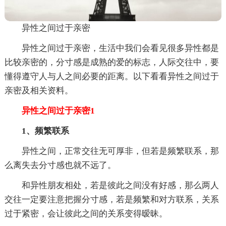
异性之间过于亲密
异性之间过于亲密，生活中我们会看见很多异性都是
比较亲密的，分寸感是成熟的爱的标志，人际交往中，要
懂得遵守人与人之间必要的距离。以下看看异性之间过于
亲密及相关资料。
异性之间过于亲密1
1、频繁联系
异性之间，正常交往无可厚非，但若是频繁联系，那
么离失去分寸感也就不远了。
和异性朋友相处，若是彼此之间没有好感，那么两人
交往一定要注意把握分寸感，若是频繁和对方联系，关系
过于紧密，会让彼此之间的关系变得暧昧。