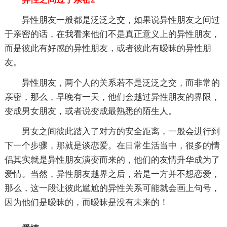
异性朋友一般都是泛泛之交，如果说异性朋友之间过
于亲密的话，在我看来他们不是真正意义上的异性朋友，
而是彼此有好感的异性朋友，或者彼此有暧昧的异性朋
友。
异性朋友，两个人的关系若不是泛泛之交，而非常的
亲密，那么，早晚有一天，他们会越过异性朋友的界限，
变成男女朋友，或者说变成最熟悉的陌生人。
男女之间彼此踏入了对方的安全距离，一般会进行到
下一个步骤，那就是谈恋爱。在日常生活当中，很多的情
侣其实就是异性朋友演变而来的，他们的友情升华成为了
爱情。当然，异性朋友越界之后，若是一方并不想恋爱，
那么，这一段让彼此尴尬的异性关系可能就会画上句号，
因为他们是暧昧的，而暧昧是没有未来的！