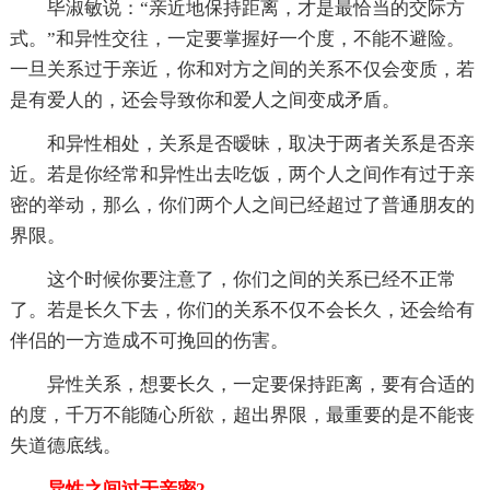
毕淑敏说：“亲近地保持距离，才是最恰当的交际方
式。”和异性交往，一定要掌握好一个度，不能不避险。
一旦关系过于亲近，你和对方之间的关系不仅会变质，若
是有爱人的，还会导致你和爱人之间变成矛盾。
和异性相处，关系是否暧昧，取决于两者关系是否亲
近。若是你经常和异性出去吃饭，两个人之间作有过于亲
密的举动，那么，你们两个人之间已经超过了普通朋友的
界限。
这个时候你要注意了，你们之间的关系已经不正常
了。若是长久下去，你们的关系不仅不会长久，还会给有
伴侣的一方造成不可挽回的伤害。
异性关系，想要长久，一定要保持距离，要有合适的
的度，千万不能随心所欲，超出界限，最重要的是不能丧
失道德底线。
异性之间过于亲密2