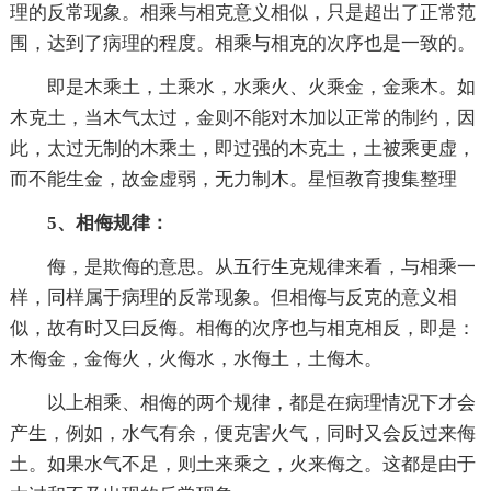
理的反常现象。相乘与相克意义相似，只是超出了正常范
围，达到了病理的程度。相乘与相克的次序也是一致的。
即是木乘土，土乘水，水乘火、火乘金，金乘木。如
木克土，当木气太过，金则不能对木加以正常的制约，因
此，太过无制的木乘土，即过强的木克土，土被乘更虚，
而不能生金，故金虚弱，无力制木。星恒教育搜集整理
5、相侮规律：
侮，是欺侮的意思。从五行生克规律来看，与相乘一
样，同样属于病理的反常现象。但相侮与反克的意义相
似，故有时又曰反侮。相侮的次序也与相克相反，即是：
木侮金，金侮火，火侮水，水侮土，土侮木。
以上相乘、相侮的两个规律，都是在病理情况下才会
产生，例如，水气有余，便克害火气，同时又会反过来侮
土。如果水气不足，则土来乘之，火来侮之。这都是由于