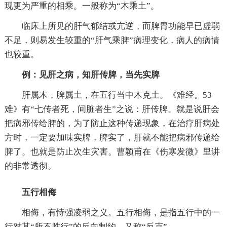
现更为严重的相乘。一般称为“木乘土”。
临床上所见的肝气郁结或亢逆，而脾胃功能早已虚弱
不足，则易发生较重的“肝气乘脾”病理变化，病人的病情
也较重。
例：见肝之病，知肝传脾，当先实脾
肝属木，脾属土，在五行当中木克土。《难经。53
难》有“七传者死，间脏者生”之说：肝传脾。就是说肝会
把病邪传给脾的，为了防止这种传递现象，在治疗肝病处
方时，一定要加味实脾，脾实了，肝就不能把病邪传递给
脾了。也就是防止次生灾害。曹颖甫在《伤寒发微》里讲
的非常透彻。
五行相侮
相侮，有恃强凌弱之义。五行相侮，是指五行中的一
行对其“所不胜行”的反向制约，又称“反克”。