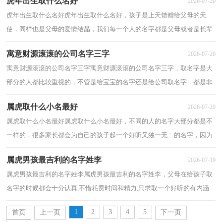
虎年出生取什么名好
2026-07-20
虎年出生取什么名好虎年出生取什么名好，孩子是上天馈赠给父母的天
使，同样也是父母的爱情结晶，我们每一个人的名字都是父母或者是长辈
取得，而且名字虽然只是一个代号，但是却要陪伴...
寓意财源滚滚的公司名字三字
2026-07-20
寓意财源滚滚的公司名字三字寓意财源滚滚的公司名字三字，取名字是大
部分的人都比较重视的，不管是给宝宝的名字还是给公司取名字，都是非
常重要的，一个好的名字对发展等都有所帮助...
属虎取什么小名最好
2026-07-20
属虎取什么小名最好属虎取什么小名最好，不同的人的名字大部分都是不
一样的，很多家长都会为自己的孩子起一个好听又独一无二的名字，因为
名字是伴随着我们人一生的，那么属虎取什么...
属虎男孩最吉利的名字姓李
2026-07-19
属虎男孩最吉利的名字姓李属虎男孩最吉利的名字姓李，父母在给孩子取
名字的时候都会十分认真,不惜耗费时间和精力,只求取一个好听的有内涵
的名字。以下是关于属虎男孩最吉利的...
1
2
3
4
5
首页
上一页
下一页