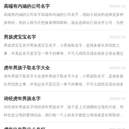
高端有内涵的公司名字
2026-07-20
高端有内涵的公司名字高端有内涵的公司名字，现如今就业的选择是多种
多样的，有的人因为不想被束缚和限制，就会选择自己创业开公司，当然
开公司需要大量人力和物力，可不是件容易的事...
男孩虎宝宝名字
2026-07-20
男孩虎宝宝名字男孩虎宝宝名字，小男孩取名字，是很多家长所忧愁之
事，毕竟起名字是宝宝一辈子的事情，不可儿戏而且现在很多父母会通过
男宝宝的生肖为其起名字，以下分享男孩虎宝宝名...
虎年男孩子取名字大全
2026-07-20
虎年男孩子取名字大全虎年男孩子取名字大全，小男孩取名字，是很多家
长所忧愁之事，毕竟起名字是宝宝一辈子的事情，不可儿戏而且现在很多
父母会通过男宝宝的生肖为其起名字，以下分享...
诗经虎年男孩名字
2026-07-20
诗经虎年男孩名字诗经虎年男孩名字，孩子是上天馈赠给父母的天使，同
样也是父母的爱情结晶，我们每一个人的名字都是父母或者是长辈取得，
而且名字虽然只是一个代号，但是却要陪伴一个...