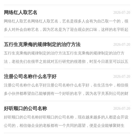
多都很有艺术感，并且有利于传播，下面看看网红...
网络红人取艺名
2026-07-20
网络红人取艺名网络红人取艺名，艺名是很多人会有为自己取一个的，很
多人对外会自称艺名，因为艺名是为了迎合观众的口味，这样的名字听起
来大多都很有艺术感，并且有利于传播，下面看看...
五行生克乘侮的规律制定的治疗方法
2026-07-20
五行生克乘侮的规律制定的治疗方法五行生克乘侮的规律制定的治疗方
法，老祖先们在很早之前就对五行研究的很透彻，时至今日甚至可以以五
行的规律用作在医疗上，可以诊断病情，下面是...
注册公司名称什么名字好
2026-07-20
注册公司名称什么名字好注册公司名称什么名字好，在生活当中，相信很
多小伙伴都希望自己能够拥有一个好听的名字，因为名字关系到公司的财
运问题，也是一直用运用下去的名字，下面小编...
好听顺口的公司名称
2026-07-20
好听顺口的公司名称好听顺口的公司名称，现在越来越多的人都是会开设
公司的，相信做企业的老板都有一个共同的愿望，便是企业能够聚财生
财，带来更多的财富。那么便可以给企业起一个...