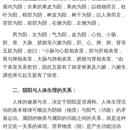
屋内为阴；水果的果皮为阳，果肉为阴；以植物而言，枝
叶为阳，根部为阴，树皮为阳，树干为阴；以人身而言，
背部为阳，前部为阴，右侧为阳，左侧为阴；
男为阳，女为阴；气为阳，血为阴；心包、小肠、
胆、胃、大肠、膀胱等六腑为阳，肝、心、脾、肺、肾等
五脏为阴，故曰：“小肠与心脏相表里，胆与肝相表里，
胃与脾相表里，大肠与肺相表里，膀胱与肾相表里。”由
于表里关系密切，因此五脏有了病变将累及六腑，六腑失
调也将引起五脏有了病变。
二、阴阳与人体生理的关系：
人体的健康与否，决定于阴阳是否调和。人体生理活
动的基本规律可概括为阴精（物质）与阳气（功能）的矛
盾运动。属阴的物质与属阳的功能之间的关系，就是这种
对立统一关系的体现。营养物质（阴）是产生功能活动