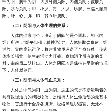
部为阳、胸部为阴；四肢外侧为阳、内侧为阴；皮肤为
阳、筋骨为阴；胆、小肠、胃、大肠、膀胱、三焦六腑属
阳，肝、心、脾、肺、肾五脏属阴。
（二）阴阳与人体生理的关系：
人体的健康与否，决定于阴阳的是否调和。如《内
经》所说：“阴平阳秘，精神乃治”。人体摄取饮食后，经
过脾、胃的腐熟运化，将营养物质运送至全身各处，使肉
体增长强壮、使生命活动力旺盛。食物消化后有形的废
料，由前后二阴排出。人体之阴阳若是保持在平衡的情况
下，人体就健康。
（三）阴阳与人体气血关系：
人体之中气为阳、血为阴。这里的气是不断运动着的
具有很强活力的精微物质，是维持人体生命活动的最基本
物质，它流行于全身各脏腑、经络等组织器官、无处不
有，推动人体的各种生理活动。