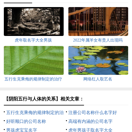
虎年取名字大全男孩
2022年属羊女有贵人出现吗
五行生克乘侮的规律制定的治疗
网络红人取艺名
方法
【阴阳五行与人体的关系】相关文章：
五行生克乘侮的规律制定的治
注册公司名称什么名字好
疗方法
好听顺口的公司名称
高端有内涵的公司名字
男孩虎宝宝名字
虎年男孩子取名字大全