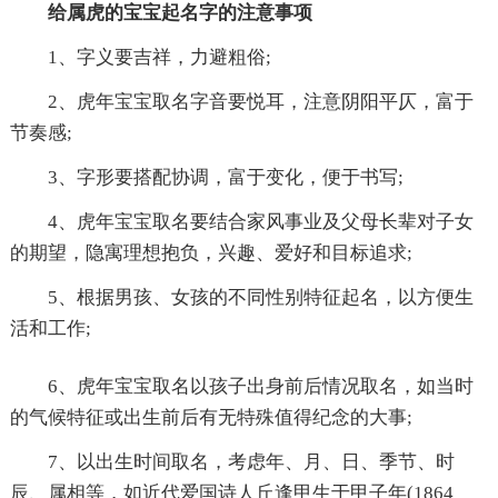
给属虎的宝宝起名字的注意事项
1、字义要吉祥，力避粗俗;
2、虎年宝宝取名字音要悦耳，注意阴阳平仄，富于
节奏感;
3、字形要搭配协调，富于变化，便于书写;
4、虎年宝宝取名要结合家风事业及父母长辈对子女
的期望，隐寓理想抱负，兴趣、爱好和目标追求;
5、根据男孩、女孩的不同性别特征起名，以方便生
活和工作;
6、虎年宝宝取名以孩子出身前后情况取名，如当时
的气候特征或出生前后有无特殊值得纪念的大事;
7、以出生时间取名，考虑年、月、日、季节、时
辰、属相等，如近代爱国诗人丘逢甲生于甲子年(1864