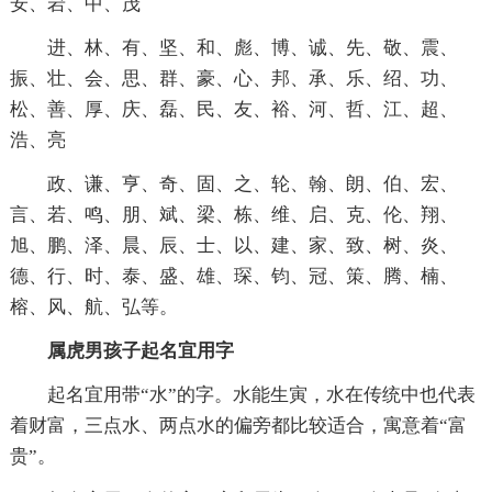
安、岩、中、茂
进、林、有、坚、和、彪、博、诚、先、敬、震、
振、壮、会、思、群、豪、心、邦、承、乐、绍、功、
松、善、厚、庆、磊、民、友、裕、河、哲、江、超、
浩、亮
政、谦、亨、奇、固、之、轮、翰、朗、伯、宏、
言、若、鸣、朋、斌、梁、栋、维、启、克、伦、翔、
旭、鹏、泽、晨、辰、士、以、建、家、致、树、炎、
德、行、时、泰、盛、雄、琛、钧、冠、策、腾、楠、
榕、风、航、弘等。
属虎男孩子起名宜用字
起名宜用带“水”的字。水能生寅，水在传统中也代表
着财富，三点水、两点水的偏旁都比较适合，寓意着“富
贵”。