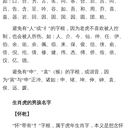
如：口、台、另、古、名、同、各、合、后、吉、向、
吕、告、含、呈、吟、谷、如、吾、和、周、乔、喜、
嘉、器、岩、回、因、固、国、园、圆、团、欧。
避免有“人”或“彳”的字根，因为老虎不喜欢被人控
制，也会被人所伤。如：人、介、今、仙、仲、任、伊、
伯、余、佑、佘、佩、佰、来、保、俊、信、侠、俞、
倍、倪、伦、倩、修、健、伟、杰、傅、侨、俭、依、
仪、亿、德。
避免有“申”、“袁”（猴）的字根，或谐音，因
为“寅”与“申”正冲。诸如：申、绪、坤、伸、砷、袁、
侯、远、媛。
生肖虎的男孩名字
【怀乾】
“怀”带有“忄”字根，属于虎年生肖字，本义是想念怀