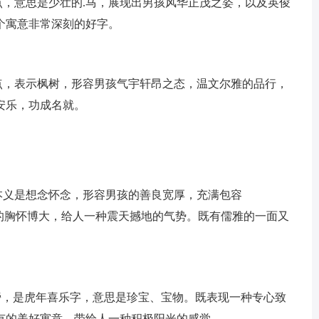
特点，意思是少壮的.马，展现出男孩风华正茂之姿，以及英俊
个寓意非常深刻的好字。
特点，表示枫树，形容男孩气宇轩昂之态，温文尔雅的品行，
安乐，功成名就。
，本义是想念怀念，形容男孩的善良宽厚，充满包容
孩的胸怀博大，给人一种震天撼地的气势。既有儒雅的一面又
王”旁，是虎年喜乐字，意思是珍宝、宝物。既表现一种专心致
有的美好寓意。带给人一种积极阳光的感觉。