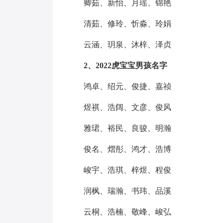
卿茹、新怡、月瑶、锦艳
清茹、修玲、忻淼、玲娟
云涵、玥泉、沐梓、泽贞
2、2022虎宝宝男孩名字
鸿卓、绍元、俊捷、嘉祯
煜祺、浩阔、文彦、俊风
雅珺、裕民、良骏、明瀚
俊名、熠彤、鸿才、浩博
峻宇、浩琪、梓煜、程俊
润枫、瑞瀚、书玮、品溪
云桐、浩楠、敬峰、峻弘