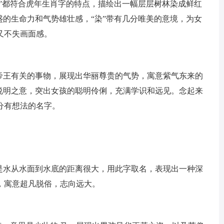
染”都符合虎年生肖字的特点，描绘出一幅层层树林染成鲜红
盛的生命力和气势雄壮感，“染”带有几分唯美的意境，为女
又不失画面感。
与帝王有关的事物，展现出华丽尊贵的气势，寓意紫气东来的
、说明之意，突出女孩的聪明伶俐，充满学识和远见。念起来
分有想法的名字。
为是水从水面到水底的距离很大，用此字取名，表现出一种深
，寓意超凡脱俗，志向远大。