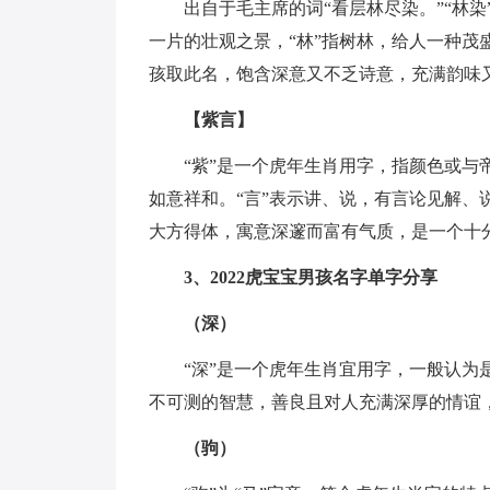
出自于毛主席的词“看层林尽染。”“林
一片的壮观之景，“林”指树林，给人一种茂
孩取此名，饱含深意又不乏诗意，充满韵味
【紫言】
“紫”是一个虎年生肖用字，指颜色或
如意祥和。“言”表示讲、说，有言论见解
大方得体，寓意深邃而富有气质，是一个十
3、2022虎宝宝男孩名字单字分享
（深）
“深”是一个虎年生肖宜用字，一般认
不可测的智慧，善良且对人充满深厚的情谊
（驹）