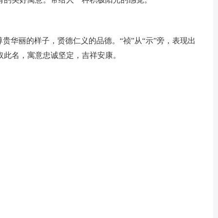
尊贵华丽的样子，贤德仁义的品德。“祯”从“示”旁，表现出
取此名，寓意忠诚坚定，吉祥安康。