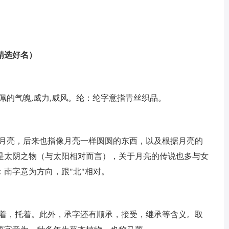
精选好名）
佩的气魄,威力,威风。纶：纶字意指青丝织品。
指月亮，后来也指像月亮一样圆圆的东西，以及根据月亮的
是太阴之物（与太阳相对而言），关于月亮的传说也多与女
南字意为方向，跟"北"相对。
捧着，托着。此外，承字还有顺承，接受，继承等含义。取