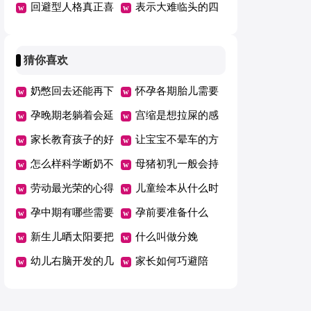
现
回避型人格真正喜
表示大难临头的四
欢人的特征
字成语
猜你喜欢
奶憋回去还能再下
怀孕各期胎儿需要
来吗
孕晚期老躺着会延
的营养
宫缩是想拉屎的感
期吗
家长教育孩子的好
觉吗
让宝宝不晕车的方
方法总结一年级
怎么样科学断奶不
法
母猪初乳一般会持
坑娃
劳动最光荣的心得
续几天
儿童绘本从什么时
体会范文（精选5
孕中期有哪些需要
候开始看有哪些好
孕前要准备什么
篇）
注意的事项
新生儿晒太阳要把
处
什么叫做分娩
衣服脱了吗
幼儿右脑开发的几
家长如何巧避陪
个好方法
考“五大误区”