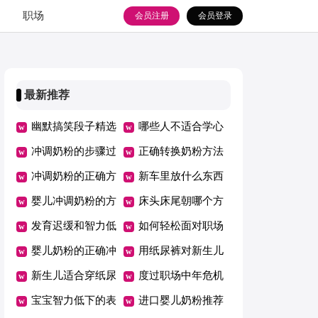
职场
会员注册
会员登录
最新推荐
幽默搞笑段子精选
哪些人不适合学心
冲调奶粉的步骤过
理学
正确转换奶粉方法
程
冲调奶粉的正确方
新车里放什么东西
法是什么
婴儿冲调奶粉的方
可以去味道
床头床尾朝哪个方
法与步骤是什么
发育迟缓和智力低
向好
如何轻松面对职场
下的区别
婴儿奶粉的正确冲
中年危机
用纸尿裤对新生儿
调方法
新生儿适合穿纸尿
有影响吗
度过职场中年危机
裤吗
宝宝智力低下的表
需要做好哪3点
进口婴儿奶粉推荐