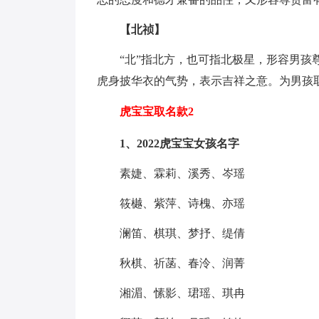
【北祯】
“北”指北方，也可指北极星，形容男孩
虎身披华衣的气势，表示吉祥之意。为男孩
虎宝宝取名款2
1、2022虎宝宝女孩名字
素婕、霖莉、溪秀、岑瑶
筱樾、紫萍、诗槐、亦瑶
澜笛、棋琪、梦抒、缇倩
秋棋、祈菡、春泠、润菁
湘湄、愫影、珺瑶、琪冉