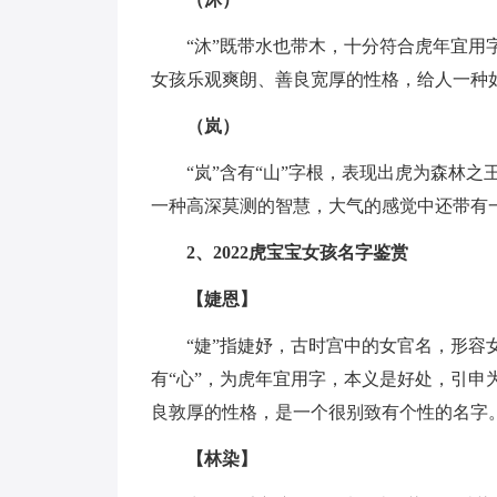
“沐”既带水也带木，十分符合虎年宜用
女孩乐观爽朗、善良宽厚的性格，给人一种
（岚）
“岚”含有“山”字根，表现出虎为森林
一种高深莫测的智慧，大气的感觉中还带有
2、2022虎宝宝女孩名字鉴赏
【婕恩】
“婕”指婕妤，古时宫中的女官名，形容
有“心”，为虎年宜用字，本义是好处，引
良敦厚的性格，是一个很别致有个性的名字
【林染】