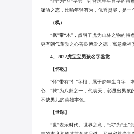
“驹”为“马”字旁，符合虎年生肖字的
潇洒之态，比喻年轻有为，优秀贤能，是一
（枫）
“枫”带“木”，点明了虎为山林之物的
更有朝气蓬勃之心善良博爱之德，寓意幸福
4、2022虎宝宝男孩名字鉴赏
【怀乾】
“怀”带有“忄”字根，属于虎年生肖字
心。“乾”为八卦之一，代表天，彰显出男
不缺男儿的英雄本色。
【世琛】
“世”表示时代、世界之意，“琛”为“
志的态度和德才兼备的品性，又形容尊贵富