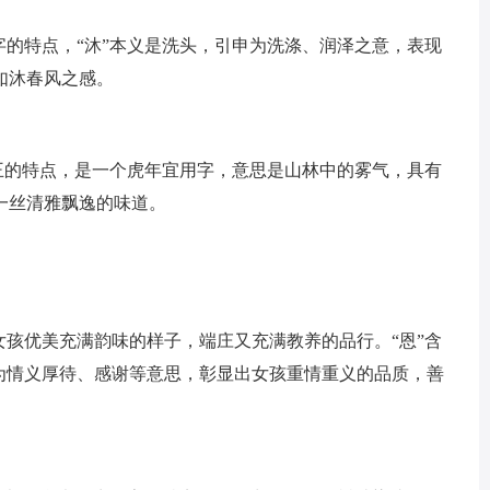
字的特点，“沐”本义是洗头，引申为洗涤、润泽之意，表现
如沐春风之感。
之王的特点，是一个虎年宜用字，意思是山林中的雾气，具有
一丝清雅飘逸的味道。
女孩优美充满韵味的样子，端庄又充满教养的品行。“恩”含
申为情义厚待、感谢等意思，彰显出女孩重情重义的品质，善
。