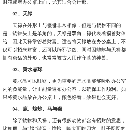
财箱或者办公桌上面，尤其适合会计部。
02、天禄
天禄在外形上与貔貅非常相像，但是与貔貅不同的
是，貔貅头上是单角的，天禄是双角，禄代表着福善财俸
给，因此天禄掌管着财富。适合将天禄放在办公桌上，不
仅可以招来财富，还可以辟邪除凶。同时因貔貅与天禄都
拥有勇猛的外形，也常常被古人用作守墓的神兽。
03、黄水晶球
黄水晶可以旺财，更为重要的是水晶能够吸收办公室
内的负能量，让正能量遍布办公室，以确保工作顺利。如
果将黄水晶放在办公桌上，颜色好看，效果也会更好。
04、鹿、蟾蜍、马与猴
除了貔貅和天禄，还有很多动物都含有招财的意思，
比如鹿，与“禄”谐音；蟾蜍，嘴大可吃四方，肚子圆圆的