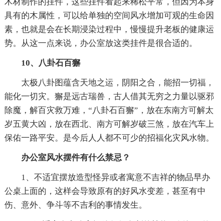
木材制作的挂件，这些挂件看起来稀松平常，但因为本身
具有的木属性，可以给单独的空间风水增加可观的生命因
素，也就是会在长期浸染过程中，慢慢提升老板的健康运
势。从这一点来说，办公室放这类挂件是很合适的。
10、八卦石百獬
太极八卦图蕴含天地之运，阴阳之合，能招一切福，
能化一切灾。獬是远古瑞兽，古人借其无穷之力量以驱邪
除魔，解百灾救万难，“八卦石百獬”，放在东南方可解太
岁五黄大凶，放在西北、南方可解岁破三煞，放在汽车上
保佑一路平安。是今后人人都不可少的招福化灾风水物。
办公室风水摆件有什么禁忌？
1、不适宜摆放造型怪异或者寓意不吉祥的物品早办
公桌上面的，这样会导致原有的好风水变差，甚至有中
伤、意外、争斗等不吉利的事情发生。