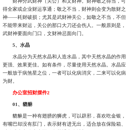
财神分武财神（关公）和文财神。财神敬之得当，可
得全家或企业财运享通；敬之不当，财神则会变为散财之
神――耗财破损；尤其是武财神关公，如敬之不当，不但
不能带来财运，关公的那口大刀还会伤人。一般原则是，
武财神要面向门口，文财神忌面向门。
5、水晶
水晶分为天然水晶和人造水晶，其中天然水晶的作用
更强、效果更佳。如有条件，尽量使用天然水晶。水晶应
一般放于病煞星之位，一者可以化病消灾，二来可以化病
为财。
办公室招财摆件2
01、貔貅
貔貅是一种有翅膀的狮虎，可以辟邪，喜欢吃金银，
有嘴巴却没有肛门，表示财有进无出，适合放在保险箱、