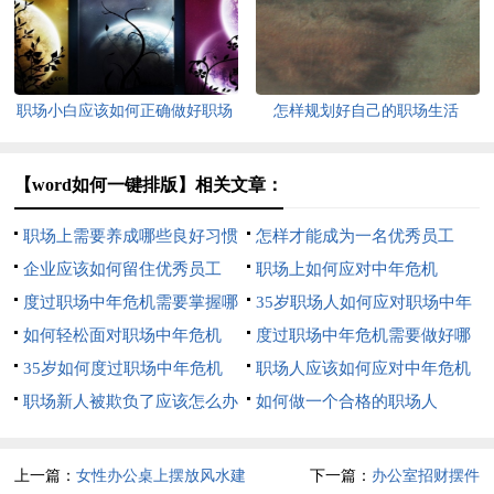
职场小白应该如何正确做好职场
怎样规划好自己的职场生活
规划
【word如何一键排版】相关文章：
职场上需要养成哪些良好习惯
怎样才能成为一名优秀员工
企业应该如何留住优秀员工
职场上如何应对中年危机
度过职场中年危机需要掌握哪
35岁职场人如何应对职场中年
3个技能
如何轻松面对职场中年危机
危机
度过职场中年危机需要做好哪
35岁如何度过职场中年危机
3点
职场人应该如何应对中年危机
职场新人被欺负了应该怎么办
如何做一个合格的职场人
上一篇：
女性办公桌上摆放风水建
下一篇：
办公室招财摆件