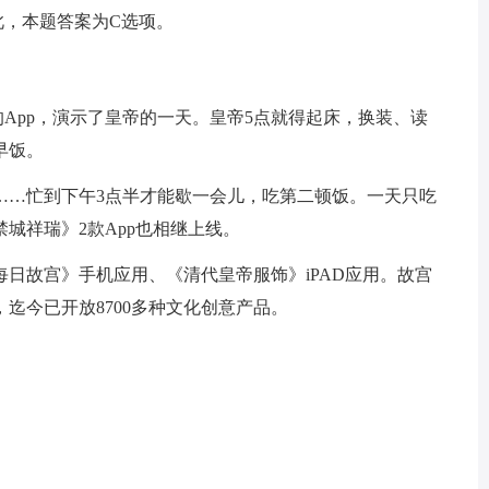
此，本题答案为C选项。
的App，演示了皇帝的一天。皇帝5点就得起床，换装、读
早饭。
……忙到下午3点半才能歇一会儿，吃第二顿饭。一天只吃
城祥瑞》2款App也相继上线。
日故宫》手机应用、《清代皇帝服饰》iPAD应用。故宫
迄今已开放8700多种文化创意产品。