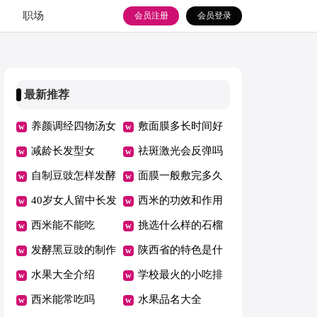
职场
会员注册
会员登录
最新推荐
养颜调经四物汤女
敷面膜多长时间好
人都要喝
减龄长发型女
祛斑激光会反弹吗
自制豆豉怎样发酵
面膜一般敷完多久
窍门
40岁女人留中长发
后洗脸
西米的功效和作用
哪种发型最时尚
西米能不能吃
哪些人不能吃
挑选什么样的石榴
发酵黑豆豉的制作
好吃
陕西省的特色是什
方法窍门
水果大全介绍
么
学校最火的小吃排
西米能常吃吗
行榜
水果品名大全