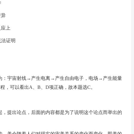
学
变异
反应上
无法证明
为：宇宙射线→产生电离→产生自由电子，电场→产生能量
程，可以看出A、B、D项正确，故本题选C。
起，提出论点，后面的内容都是为了说明这个论点而举出的
的，美会随着人们对现实的审美关系的变化而变化，即美的