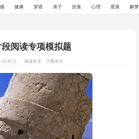
感
健康
穿搭
亲子
饮食
心理
星座
解梦
片段阅读专项模拟题
19:40:21
阅读全文
下载本文