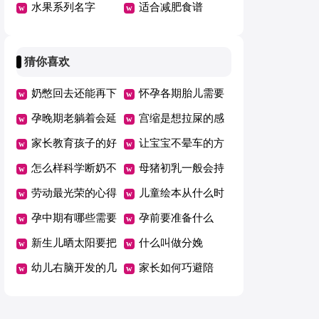
水果系列名字
适合减肥食谱
猜你喜欢
奶憋回去还能再下
怀孕各期胎儿需要
来吗
孕晚期老躺着会延
的营养
宫缩是想拉屎的感
期吗
家长教育孩子的好
觉吗
让宝宝不晕车的方
方法总结一年级
怎么样科学断奶不
法
母猪初乳一般会持
坑娃
劳动最光荣的心得
续几天
儿童绘本从什么时
体会范文（精选5
孕中期有哪些需要
候开始看有哪些好
孕前要准备什么
篇）
注意的事项
新生儿晒太阳要把
处
什么叫做分娩
衣服脱了吗
幼儿右脑开发的几
家长如何巧避陪
个好方法
考“五大误区”