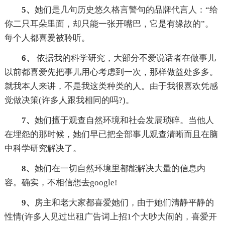
5、
她们是几句历史悠久格言警句的品牌代言人：“给
你二只耳朵里面，却只能一张开嘴巴，它是有缘故的”。
每个人都喜爱被聆听。
6、
依据我的科学研究，大部分不爱说话者在做事儿
以前都喜爱先把事儿用心考虑到一次，那样做益处多多。
就我本人来讲，不是我这类种类的人。由于我很喜欢凭感
觉做决策(许多人跟我相同的吗?)。
7、
她们擅于观查自然环境和社会发展琐碎。当他人
在埋怨的那时候，她们早已把全部事儿观查清晰而且在脑
中科学研究解决了。
8、
她们在一切自然环境里都能解决大量的信息内
容。确实，不相信想去google!
9、
房主和老大家都喜爱她们，由于她们清静平静的
性情(许多人见过出租广告词上招1个大吵大闹的，喜爱开