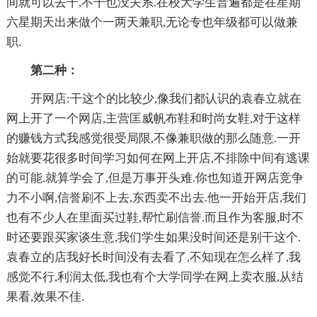
间就可以去干,不干也没关系.在校大学生普遍都是在星期
六星期天出来做个一两天兼职,无论专也年级都可以做兼
职.
第二种：
开网店:干这个的比较少,像我们都认识的袁春立就在
网上开了一个网店,主营匡威帆布鞋和时尚女鞋,对于这样
的赚钱方式我感觉很受局限,不像兼职做的那么随意.一开
始就要花很多时间学习如何在网上开店,不排除中间有逃课
的可能.就算学会了,但是万事开头难.你也知道开网店竞争
力不小啊,信誉刷不上去,东西卖不出去.他一开始开店,我们
也有不少人在里面买过鞋,帮忙刷信誉.而且作为客服,时不
时还要跟买家谈生意,我们学生如果没时间还是别干这个.
袁春立的店我好长时间没有去看了,不知现在怎么样了,我
感觉不行,利润太低,我也有个大学同学在网上卖衣服,从结
果看,效果不佳.