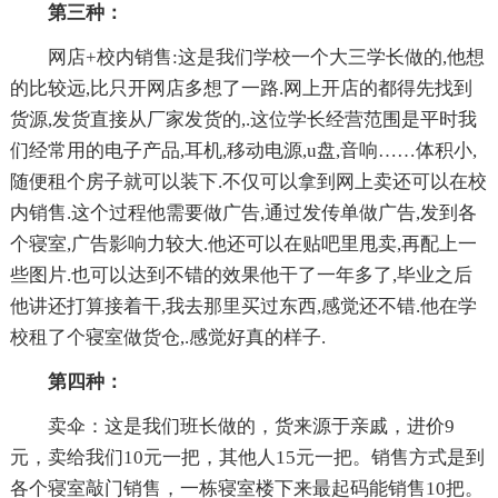
第三种：
网店+校内销售:这是我们学校一个大三学长做的,他想
的比较远,比只开网店多想了一路.网上开店的都得先找到
货源,发货直接从厂家发货的,.这位学长经营范围是平时我
们经常用的电子产品,耳机,移动电源,u盘,音响……体积小,
随便租个房子就可以装下.不仅可以拿到网上卖还可以在校
内销售.这个过程他需要做广告,通过发传单做广告,发到各
个寝室,广告影响力较大.他还可以在贴吧里甩卖,再配上一
些图片.也可以达到不错的效果他干了一年多了,毕业之后
他讲还打算接着干,我去那里买过东西,感觉还不错.他在学
校租了个寝室做货仓,.感觉好真的样子.
第四种：
卖伞：这是我们班长做的，货来源于亲戚，进价9
元，卖给我们10元一把，其他人15元一把。销售方式是到
各个寝室敲门销售，一栋寝室楼下来最起码能销售10把。