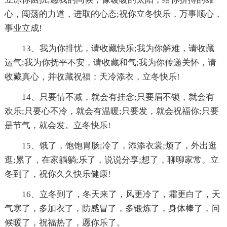
心，闯荡的力道，进取的心态;祝你立冬快乐，万事顺心，
事业立成!
13、我为你排忧，请收藏快乐;我为你解难，请收藏
运气;我为你抚平不安，请收藏和气;我为你传递关怀，请
收藏真心，并收藏祝福：天冷添衣，立冬快乐!
14、只要情不减，就会有挂念;只要眉不锁，就会有
欢乐;只要心不冷，就会有温暖;只要发，就会祝福你;只要
是节气，就会发。立冬快乐!
15、饿了，饱饱胃肠;冷了，添添衣裳;烦了，外出逛
逛;累了，在家躺躺;乐了，说说分享;想了，聊聊家常。立
冬到了，祝你久久快乐健康!
16、立冬到了，冬天来了，风更冷了，霜更白了，天
气寒了，多加衣了，防感冒了，多锻炼了，身体棒了，问
候暖了，祝福热了，愿你乐了。