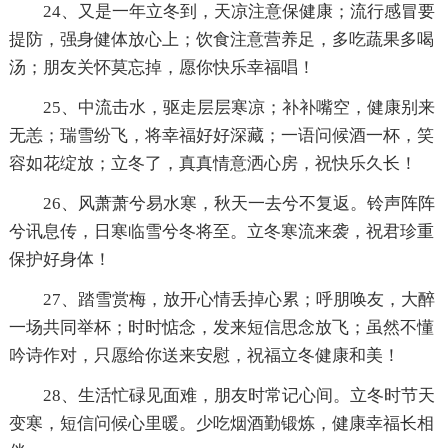
24、又是一年立冬到，天凉注意保健康；流行感冒要
提防，强身健体放心上；饮食注意营养足，多吃蔬果多喝
汤；朋友关怀莫忘掉，愿你快乐幸福唱！
25、中流击水，驱走层层寒凉；补补嘴空，健康别来
无恙；瑞雪纷飞，将幸福好好深藏；一语问候酒一杯，笑
容如花绽放；立冬了，真真情意洒心房，祝快乐久长！
26、风萧萧兮易水寒，秋天一去兮不复返。铃声阵阵
兮讯息传，日寒临雪兮冬将至。立冬寒流来袭，祝君珍重
保护好身体！
27、踏雪赏梅，放开心情丢掉心累；呼朋唤友，大醉
一场共同举杯；时时惦念，发来短信思念放飞；虽然不懂
吟诗作对，只愿给你送来安慰，祝福立冬健康和美！
28、生活忙碌见面难，朋友时常记心间。立冬时节天
变寒，短信问候心里暖。少吃烟酒勤锻炼，健康幸福长相