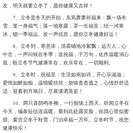
友，明天就要立冬了，愿你健康又吉祥！
7、立冬是冬天的开始，东风萧萧祈福来：飘一场冬
雪，笼一身福气；落一地寒露，罩一生福音；结一河寒
冰，锁一季福运。发一声信息，愿你立冬健康好运！
8、立冬到，寒意浓，清霜铺地冷絮飘；远方人，心
中念，一声问候在冬季；送祝福，千万句，化作温暖润心
底；盼立冬节气健康常在，欢乐常在，一切顺利。
9、立冬时，祝福至：生活如画如诗，开心乐滋滋；
爱情如醉如痴，温情暖丝丝；烦恼杳杳逃之，心情舒舒适
适；迎着初升旭日，尽展潇洒英姿！
10、两只喜鹊鸣冬柳，一行烦恼上西天。听闻立冬在
今天，编条短信送温暖。看到此处露笑脸，你我心里似蜜
甜。窗含立冬千秋雪，门泊幸福一万年。立冬时节，祝您
健康快乐！