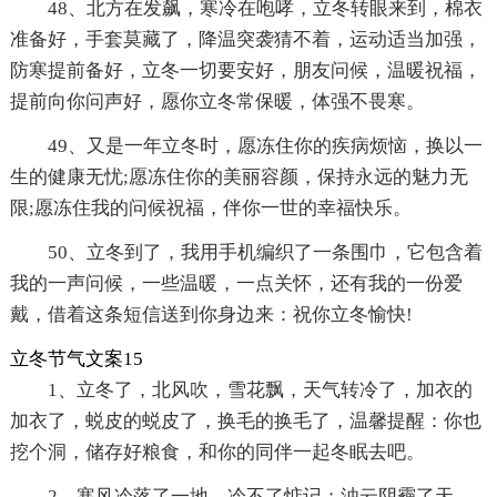
48、北方在发飙，寒冷在咆哮，立冬转眼来到，棉衣
准备好，手套莫藏了，降温突袭猜不着，运动适当加强，
防寒提前备好，立冬一切要安好，朋友问候，温暖祝福，
提前向你问声好，愿你立冬常保暖，体强不畏寒。
49、又是一年立冬时，愿冻住你的疾病烦恼，换以一
生的健康无忧;愿冻住你的美丽容颜，保持永远的魅力无
限;愿冻住我的问候祝福，伴你一世的幸福快乐。
50、立冬到了，我用手机编织了一条围巾，它包含着
我的一声问候，一些温暖，一点关怀，还有我的一份爱
戴，借着这条短信送到你身边来：祝你立冬愉快!
立冬节气文案15
1、立冬了，北风吹，雪花飘，天气转冷了，加衣的
加衣了，蜕皮的蜕皮了，换毛的换毛了，温馨提醒：你也
挖个洞，储存好粮食，和你的同伴一起冬眠去吧。
2、寒风冷落了一地，冷不了惦记；浊云阴霾了天