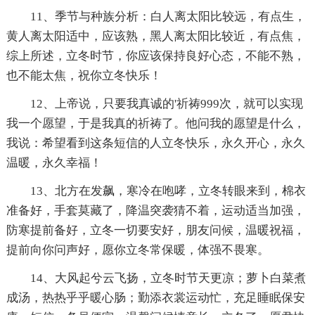
11、季节与种族分析：白人离太阳比较远，有点生，
黄人离太阳适中，应该熟，黑人离太阳比较近，有点焦，
综上所述，立冬时节，你应该保持良好心态，不能不熟，
也不能太焦，祝你立冬快乐！
12、上帝说，只要我真诚的'祈祷999次，就可以实现
我一个愿望，于是我真的祈祷了。他问我的愿望是什么，
我说：希望看到这条短信的人立冬快乐，永久开心，永久
温暖，永久幸福！
13、北方在发飙，寒冷在咆哮，立冬转眼来到，棉衣
准备好，手套莫藏了，降温突袭猜不着，运动适当加强，
防寒提前备好，立冬一切要安好，朋友问候，温暖祝福，
提前向你问声好，愿你立冬常保暖，体强不畏寒。
14、大风起兮云飞扬，立冬时节天更凉；萝卜白菜煮
成汤，热热乎乎暖心肠；勤添衣裳运动忙，充足睡眠保安