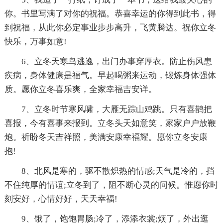
你。书里写满了对你的祝福。恭喜幸运的你得到此书，得
到祝福，从此你必定事业步步高升，飞黄腾达。祝你立冬
快乐，万事如意!
6、立冬天寒鸟逃逸，出门办事穿厚衣。防止伤风患
疾病，身体健康是福气。早起喝粥来运动，锻炼身体强体
质。愿你立冬喜乐爽，全家幸福吉安详。
7、立冬时节寒风啸，大雁无踪山鸡跳。只有喜鹊把
喜报，今有喜事来报到。立冬头天如意笑，家家户户放鞭
炮。祈盼冬天吉祥照，美满安康幸福耀。愿你立冬安康
抱!
8、北风是寒的，驱不散炽热的情感;天气是冷的，挡
不住纯厚的情谊;立冬到了，阻不断心灵的问候。惟愿你时
刻安好，心情好好，天天幸福!
9、饿了，饱饱胃肠;冷了，添添衣裳;烦了，外出逛