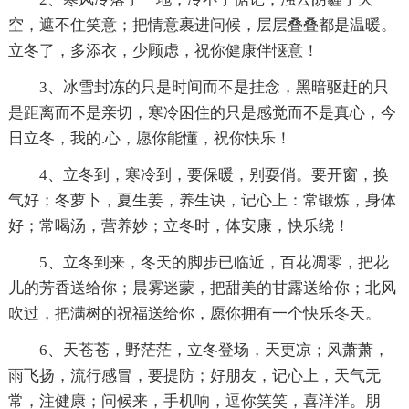
空，遮不住笑意；把情意裹进问候，层层叠叠都是温暖。
立冬了，多添衣，少顾虑，祝你健康伴惬意！
3、冰雪封冻的只是时间而不是挂念，黑暗驱赶的只
是距离而不是亲切，寒冷困住的只是感觉而不是真心，今
日立冬，我的.心，愿你能懂，祝你快乐！
4、立冬到，寒冷到，要保暖，别耍俏。要开窗，换
气好；冬萝卜，夏生姜，养生诀，记心上：常锻炼，身体
好；常喝汤，营养妙；立冬时，体安康，快乐绕！
5、立冬到来，冬天的脚步已临近，百花凋零，把花
儿的芳香送给你；晨雾迷蒙，把甜美的甘露送给你；北风
吹过，把满树的祝福送给你，愿你拥有一个快乐冬天。
6、天苍苍，野茫茫，立冬登场，天更凉；风萧萧，
雨飞扬，流行感冒，要提防；好朋友，记心上，天气无
常，注健康；问候来，手机响，逗你笑笑，喜洋洋。朋