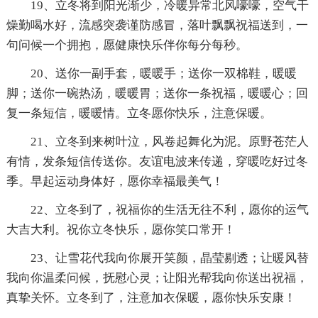
19、立冬将到阳光渐少，冷暖异常北风嚎嚎，空气干
燥勤喝水好，流感突袭谨防感冒，落叶飘飘祝福送到，一
句问候一个拥抱，愿健康快乐伴你每分每秒。
20、送你一副手套，暖暖手；送你一双棉鞋，暖暖
脚；送你一碗热汤，暖暖胃；送你一条祝福，暖暖心；回
复一条短信，暖暖情。立冬愿你快乐，注意保暖。
21、立冬到来树叶泣，风卷起舞化为泥。原野苍茫人
有情，发条短信传送你。友谊电波来传递，穿暖吃好过冬
季。早起运动身体好，愿你幸福最美气！
22、立冬到了，祝福你的生活无往不利，愿你的运气
大吉大利。祝你立冬快乐，愿你笑口常开！
23、让雪花代我向你展开笑颜，晶莹剔透；让暖风替
我向你温柔问候，抚慰心灵；让阳光帮我向你送出祝福，
真挚关怀。立冬到了，注意加衣保暖，愿你快乐安康！