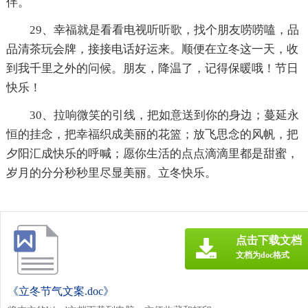
伴。
29、幸福就是看看电视听听歌，找个朋友唠唠嗑，品
品清茶玩会牌，接接电话好运来。顺便在立冬这一天，收
到我千里之外的问候。朋友，降温了，记得保暖哦！节日
快乐！
30、拉响微笑的引线，把如意送到你的身边；蔓延永
恒的挂念，把幸福织成美丽的花篮；放飞思念的风帆，把
夕阳汇成快乐的呼喊；愿你生活的点点滴滴里都是甜蜜，
岁月的分分秒秒里尽显美丽。立冬快乐。
点击下载文档
文档为doc格式
《立冬节气文案.doc》