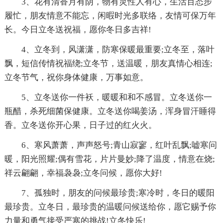
3、花有清香月有阴，物有灵性人有心，生活百态步
履忙，朋友情意不能忘，闲暇时光多联络，友情可保万年
长。今日立冬送祝福，愿你冬日多吉祥!
4、立冬到，风潇潇，防寒保暖最重要;立冬至，落叶
飘，短信传情祝福绕;立冬节，送温暖，朋友真情心相连;
立冬节气，祝你身体健康，万事如意。
5、立冬送你一件袄，暖暖和和不感冒。立冬送你一
瓶醋，杀死细菌保健康。立冬送你喝姜汤，浑身冒汗睡得
香。立冬送你开心果，日子过的红火火。
6、寒风萧萧，声声怒号;青山寂寥，红叶乱飘;嘘寒问
暖，阳光照耀;偶有雪花，片片曼妙;降了温度，情意在烧;
祥云翩翩，幸福袅袅;立冬问候，愿你大好!
7、孤独时，朋友的问候最珍贵;寒冷时，冬日的暖阳
最珍贵。立冬日，最珍贵的温暖问候送给你，愿它赐予你
力量和勇气接受严寒的挑战!立冬快乐!