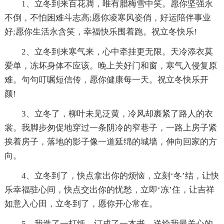
1、立冬到来百花凋，唯有腊梅雪中笑。愿你坚强永
不倒，不怕困难斗志高;愿你凌寒风姿俏，好运陪伴事业
好;愿你生活永含笑，幸福快乐围着跑。祝立冬快乐!
2、立冬到来寒气来，心中牵挂更无限。天冷添衣莫
爱单，冻坏身体不应该。晚上关好门和窗，寒气入侵复原
难。句句叮嘱短信传，愿你健康每一天。祝立冬快乐开
颜!
3、立冬了，柳叶未见泛黄，冷风却裹紧了路人的衣
裳。我脚步匆促地穿过一条阴冷的窄巷子，一路上房子紧
挨着房子，落地的影子像一道延绵的城墙，伸向回家的方
向。
4、立冬到了，快点拿出你的烦恼，立刻‘冬’结，让快
乐幸福驻心间，快点交出你的忧愁，立即‘冻’住，让吉祥
如意入心田，立冬到了，愿你开心常在。
5、我造了一打纸，订成了一本书，送给我最关心的