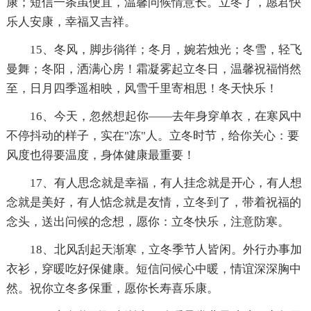
康；短信一条虽便宜，温馨问候情意长。立冬了，愿君快
乐人安康，幸福又吉祥。
15、冬风，脚步徜徉；冬月，婉若烛光；冬雪，轻飞
曼舞；冬阳，洒满心房！霜凝雾起立冬日，温馨祝福悄然
至，日月四季遥相映，风雪千里寄相思！冬天快乐！
16、今天，忽然想起你——去年身穿单衣，在寒风中
不停抖动的样子，实在"冻"人。立冬时节，给你关心：要
风度也得要温度，身体健康最重要！
17、有人思念就是幸福，有人挂念就是开心，有人想
念就是美好，有人惦念就是友情，立冬到了，带着祝福的
念头，送出问候的念想，愿你：立冬快乐，注意防寒。
18、北风刮起天渐寒，立冬季节人皆闲。外行办事加
衣衫，穿暖吃好保健康。短信问候心中暖，情谊深深胸中
然。祝你立冬多保重，愿你长寿喜乐康。