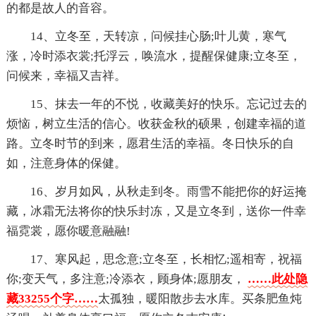
的都是故人的音容。
14、立冬至，天转凉，问候挂心肠;叶儿黄，寒气
涨，冷时添衣裳;托浮云，唤流水，提醒保健康;立冬至，
问候来，幸福又吉祥。
15、抹去一年的不悦，收藏美好的快乐。忘记过去的
烦恼，树立生活的信心。收获金秋的硕果，创建幸福的道
路。立冬时节的到来，愿君生活的幸福。冬日快乐的自
如，注意身体的保健。
16、岁月如风，从秋走到冬。雨雪不能把你的好运掩
藏，冰霜无法将你的快乐封冻，又是立冬到，送你一件幸
福霓裳，愿你暖意融融!
17、寒风起，思念意;立冬至，长相忆;遥相寄，祝福
你;变天气，多注意;冷添衣，顾身体;愿朋友，
……此处隐
藏33255个字……
太孤独，暖阳散步去水库。买条肥鱼炖