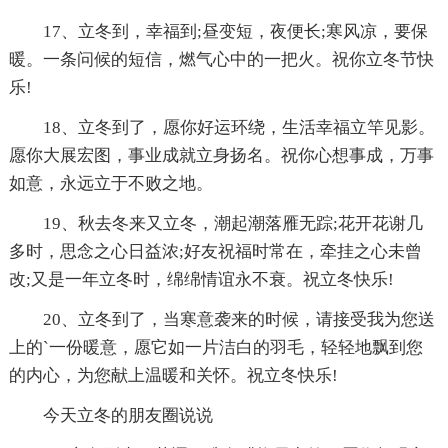
17、立冬到，幸福到;昼变短，夜便长;寒风凉，要保
暖。一条问候的短信，燃气心中的一把火。祝你立冬节快
乐!
18、立冬到了，愿你好运环绕，生活幸福立竿见影。
愿你大展宏图，事业成就立身扬名。祝你心想事成，万事
如意，永远立于不败之地。
19、秋去冬来又立冬，潮起潮落雁无踪;花开花谢几
多时，思念之心日益浓;好友祝福时常在，牵挂之心未曾
改;又是一年立冬时，绵绵情谊永不衰。祝立冬快乐!
20、立冬到了，当寒意袭来的时候，请接受我为您送
上的`一份暖意，愿它如一片洁白的羽毛，轻轻地飘到您
的内心，为您献上温暖和关怀。祝立冬快乐!
今天立冬的朋友圈说说