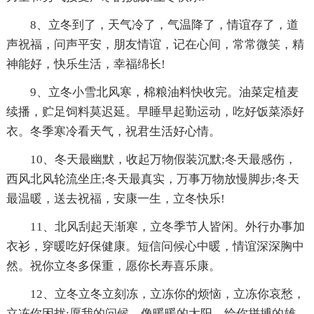
8、立冬到了，天气冷了，气温降了，情谊存了，道
声祝福，问声平安，朋友情谊，记在心间，常常微笑，精
神能好，快乐生活，幸福绵长!
9、立冬小雪北风寒，棉粮油料快收完。油菜定植麦
续播，贮足饲料莫迟延。早睡早起勤运动，吃好饭菜添好
衣。冬季寒冷看天气，祝君生活好心情。
10、冬天最幽默，收起万物假装沉默;冬天最感伤，
西风北风轮流坐庄;冬天最真实，万事万物放慢脚步;冬天
最温暖，送去祝福，安康一生，立冬快乐!
11、北风刮起天渐寒，立冬季节人皆闲。外行办事加
衣衫，穿暖吃好保健康。短信问候心中暖，情谊深深胸中
然。祝你立冬多保重，愿你长寿喜乐康。
12、立冬立冬立刻冻，立冻你的烦恼，立冻你哀愁，
立冻你困扰;愿我的问候，像暖暖的太阳，给你拼搏的雄