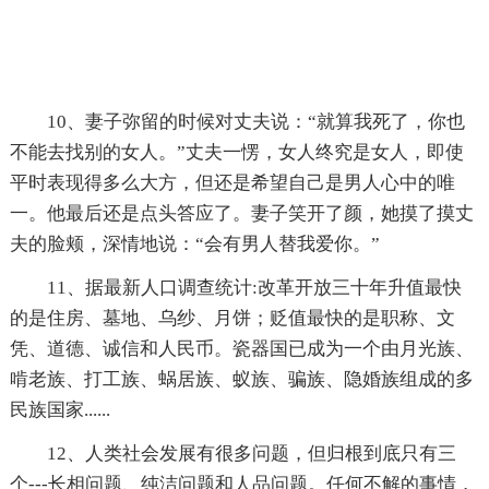
10、妻子弥留的时候对丈夫说：“就算我死了，你也
不能去找别的女人。”丈夫一愣，女人终究是女人，即使
平时表现得多么大方，但还是希望自己是男人心中的唯
一。他最后还是点头答应了。妻子笑开了颜，她摸了摸丈
夫的脸颊，深情地说：“会有男人替我爱你。”
11、据最新人口调查统计:改革开放三十年升值最快
的是住房、墓地、乌纱、月饼；贬值最快的是职称、文
凭、道德、诚信和人民币。瓷器国已成为一个由月光族、
啃老族、打工族、蜗居族、蚁族、骗族、隐婚族组成的多
民族国家......
12、人类社会发展有很多问题，但归根到底只有三
个---长相问题、纯洁问题和人品问题。任何不解的事情，