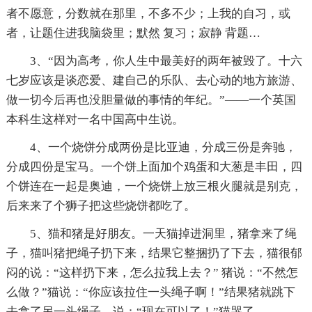
者不愿意，分数就在那里，不多不少；上我的自习，或
者，让题住进我脑袋里；默然 复习；寂静 背题…
3、“因为高考，你人生中最美好的两年被毁了。十六
七岁应该是谈恋爱、建自己的乐队、去心动的地方旅游、
做一切今后再也没胆量做的事情的年纪。”——一个英国
本科生这样对一名中国高中生说。
4、一个烧饼分成两份是比亚迪，分成三份是奔驰，
分成四份是宝马。一个饼上面加个鸡蛋和大葱是丰田，四
个饼连在一起是奥迪，一个烧饼上放三根火腿就是别克，
后来来了个狮子把这些烧饼都吃了。
5、猫和猪是好朋友。一天猫掉进洞里，猪拿来了绳
子，猫叫猪把绳子扔下来，结果它整捆扔了下去，猫很郁
闷的说：“这样扔下来，怎么拉我上去？” 猪说：“不然怎
么做？”猫说：“你应该拉住一头绳子啊！”结果猪就跳下
去拿了另一头绳子，说：“现在可以了！”猫哭了......