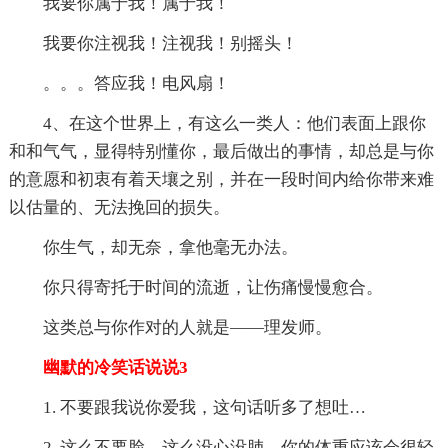
我要你属于我！属于我！
我要你注视我！注视我！别摇头！
。。。答应我！电风扇！
4、在这个世界上，有这么一类人：他们表面上跟你
和和气气，显得特别懂你，最后做出的事情，却总是与你
的意愿和初衷有着天壤之别，并在一段时间内给你带来难
以估量的、无法挽回的损失。
你生气，却无奈，拿他毫无办法。
你只得寄托于时间的流逝，让伤痛慢慢愈合。
这类总与你作对的人就是——理发师。
幽默的冷笑话说说3
1. 不要跟我说你爱我，这句话听多了想吐…
2. 这么不要脸，这么没心没肺，你的体重应该会很轻