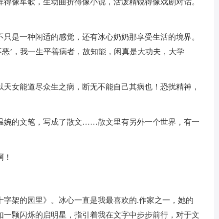
浑得像军歌，生动曲折得像小说，活泼精锐得像戏剧对话。
不只是一种闲适的感觉，还有冰心奶奶那享受生活的境界。
不恶’，我一生平善病者，故知能，闲真是大功夫，大学
以天女能道尽众生之病，断无不能自己其病也！恐扰精神，
温婉的文笔，写成了散文……散文里有另外一个世界，有一
啊！
十字架的园里》。冰心一直是我最喜欢的.作家之一，她的
如一颗闪烁的启明星，指引着我在文字中步步前行，对于文