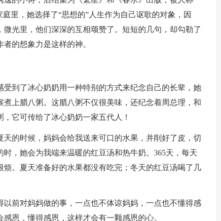
家庭里，她选择了“思想的”人生作为自己讴歌的对象，因
，微光里，他们深深的互相颂赞了。短短的几句，却勾勒了
作者的想象力是这样的神。
感受到了冰心奶奶用一种特别的方式来纪念自己的长辈，她
候煮上腊八粥。这腊八粥不仅很美味，还纪念着周总理，和
粥，它可传给了冰心奶奶一家五代人！
夏天的时候，妈妈会给我送来可口的水果，并削好了皮，切
时，她会为我端来温暖的红豆汤和热牛奶。365天，每天
很烦。夏天准备好的水果都没有吃完；冬天的红豆汤喝了几
得以前对妈妈做的事，一点也不体谅妈妈，一点也不懂得感
会感恩，懂得感恩，这样才会有一颗感恩的心。