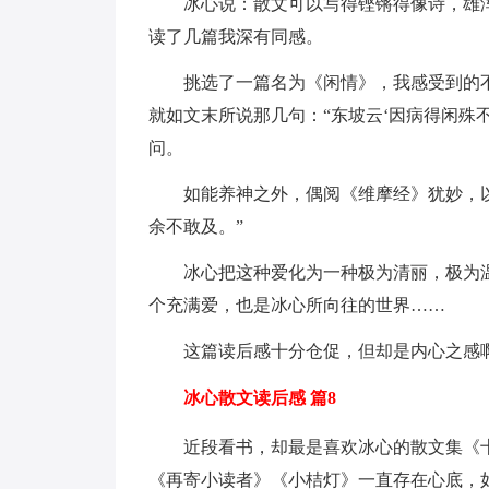
冰心说：散文可以写得铿锵得像诗，雄
读了几篇我深有同感。
挑选了一篇名为《闲情》，我感受到的
就如文末所说那几句：“东坡云‘因病得闲殊
问。
如能养神之外，偶阅《维摩经》犹妙，
余不敢及。”
冰心把这种爱化为一种极为清丽，极为
个充满爱，也是冰心所向往的世界……
这篇读后感十分仓促，但却是内心之感
冰心散文读后感 篇8
近段看书，却最是喜欢冰心的散文集《
《再寄小读者》《小桔灯》一直存在心底，