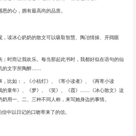
感恩的心，拥有最高尚的品质。
现，读冰心奶奶的散文可以吸取智慧、陶冶情操、开阔眼
伤；时而让我欢乐。每当那起此书时，我都好似在语句的仙
机的文字所陶醉……
事，比如：，《小桔灯》、《寄小读者》、《再寄小读
我的童年》、《梦》、《笑》、《霞》……《冰心散文》这
奶奶用一、二、三种不同人称，来写她身边的事情。
的信中以日记的口吻寄来了的信。