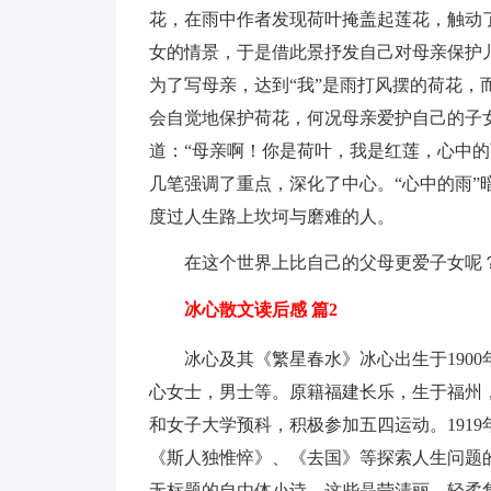
花，在雨中作者发现荷叶掩盖起莲花，触动
女的情景，于是借此景抒发自己对母亲保护
为了写母亲，达到“我”是雨打风摆的荷花
会自觉地保护荷花，何况母亲爱护自己的子
道：“母亲啊！你是荷叶，我是红莲，心中
几笔强调了重点，深化了中心。“心中的雨
度过人生路上坎坷与磨难的人。
在这个世界上比自己的父母更爱子女呢
冰心散文读后感 篇2
冰心及其《繁星春水》冰心出生于190
心女士，男士等。原籍福建长乐，生于福州，
和女子大学预科，积极参加五四运动。191
《斯人独惟悴》、《去国》等探索人生问题
无标题的自由体小诗。这些晶莹清丽、轻柔