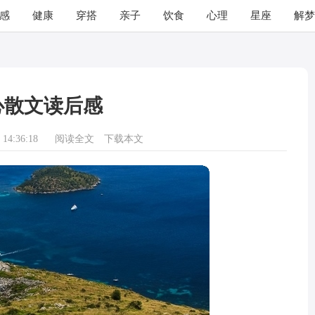
感
健康
穿搭
亲子
饮食
心理
星座
解梦
心散文读后感
14:36:18
阅读全文
下载本文