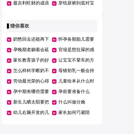
甲醛
最吉利旺财的成语
穿纸尿裤到底对宝
宝好不好
猜你喜欢
奶憋回去还能再下
怀孕各期胎儿需要
来吗
孕晚期老躺着会延
的营养
宫缩是想拉屎的感
期吗
家长教育孩子的好
觉吗
让宝宝不晕车的方
方法总结一年级
怎么样科学断奶不
法
母猪初乳一般会持
坑娃
劳动最光荣的心得
续几天
儿童绘本从什么时
体会范文（精选5
孕中期有哪些需要
候开始看有哪些好
孕前要准备什么
篇）
注意的事项
新生儿晒太阳要把
处
什么叫做分娩
衣服脱了吗
幼儿右脑开发的几
家长如何巧避陪
个好方法
考“五大误区”