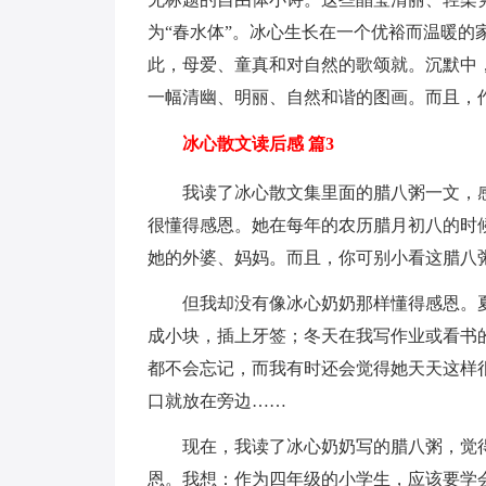
为“春水体”。冰心生长在一个优裕而温暖的
此，母爱、童真和对自然的歌颂就。沉默中
一幅清幽、明丽、自然和谐的图画。而且，
冰心散文读后感 篇3
我读了冰心散文集里面的腊八粥一文，
很懂得感恩。她在每年的农历腊月初八的时
她的外婆、妈妈。而且，你可别小看这腊八
但我却没有像冰心奶奶那样懂得感恩。
成小块，插上牙签；冬天在我写作业或看书的
都不会忘记，而我有时还会觉得她天天这样
口就放在旁边……
现在，我读了冰心奶奶写的腊八粥，觉
恩。我想：作为四年级的小学生，应该要学