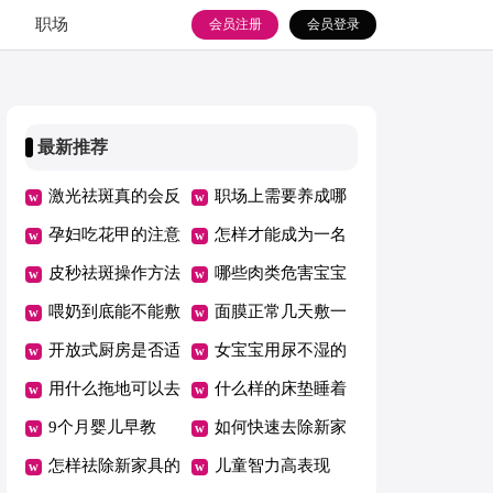
职场
会员注册
会员登录
最新推荐
激光祛斑真的会反
职场上需要养成哪
弹吗
孕妇吃花甲的注意
些良好习惯
怎样才能成为一名
事项
皮秒祛斑操作方法
优秀员工
哪些肉类危害宝宝
喂奶到底能不能敷
健康
面膜正常几天敷一
面膜
开放式厨房是否适
次
女宝宝用尿不湿的
合你家
用什么拖地可以去
危害
什么样的床垫睡着
油污
9个月婴儿早教
舒服健康
如何快速去除新家
怎样祛除新家具的
具甲醛
儿童智力高表现