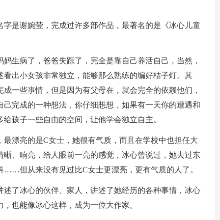
名字是谢婉莹，完成过许多部作品，最著名的是《冰心儿童
妈妈生病了，爸爸失踪了，完全是靠自己养活自己，当然，
述看出小女孩非常独立，能够那么熟练的编好桔子灯。其
完成一些事情，但是因为有父母在，就会完全的依赖他们，
自己完成的一种想法，你仔细想想，如果有一天你的遭遇和
多给孩子一些自由的空间，让他学会独立自主。
，最漂亮的是C女士，她很有气质，而且在学校中也担任大
清晰、响亮，给人眼前一亮的感觉，冰心曾说过，她去过东
科……但从来没有见过比C女士更漂亮，更有气质的人了。
讲述了冰心的伙伴、家人，讲述了她经历的各种事情，冰心
力，也能像冰心这样，成为一位大作家。