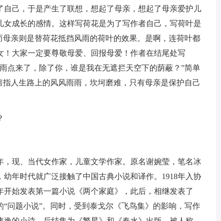
了自己，于是产生了联想，想起了母亲，想起了母亲爱护儿
儿女成长的感情。这样写荷花是为了写作者自己，写荷叶是
，而母亲则是替荷花抵挡风雨的荷叶的效果。是啊，连荷叶都
女！大家一定要尊敬母爱、回报母爱！作者在结尾处写
的雨点来了，除了你，谁是我在无遮拦天空下的荫蔽？”简单
”暗指人生路上的风风雨雨，坎坷磨难，只有母亲是保护自己
？
0年，现、当代女作家，儿童文学作家。原名谢婉莹，笔名冰
幼年时代就广泛接触了中国古典小说和译作。1918年入协
9年开始发表第一篇小说《两个家庭》，此后，相继发表了
的“问题小说”。同时，受到泰戈尔《飞鸟集》的影响，写作
隽逸的小诗，后结集为《繁星》和《春水》出版，被人称