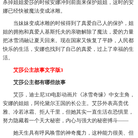
杀掉姐姐爱莎的时候安娜冲到前面来保护姐姐，这时的安
娜已经快被魔法变成冰雕。
当妹妹变成冰雕的时候得到了真爱自己人的保护，姐
姐的拥抱和真爱人基斯托夫的亲吻解除了魔法，爱的力量
把冰雪消融让夏天回来。现在国家又恢复了平静，人民都
快乐的生活，安娜也找到了自己的真爱，过上了幸福的生
活。
艾莎公主故事文字版3
艾莎公主都有哪些故事
艾莎，迪士尼3D电影动画片《冰雪奇缘》中女主角，
安娜的姐姐，阿伦黛尔王国的长公主。艾莎外表高贵优
雅、冷若冰霜、拒人千里，但她其实一直生活在恐惧里，
努力隐藏着一个天大秘密，内心与强大的秘密搏斗——
她天生具有呼风唤雪的神奇魔力，这种能力很美、但