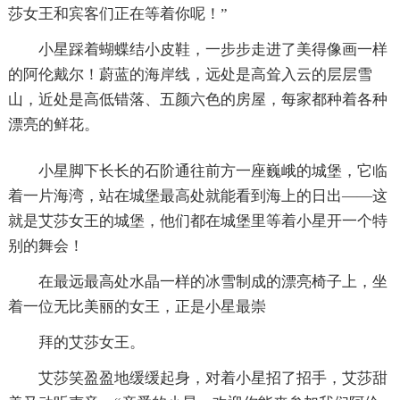
莎女王和宾客们正在等着你呢！”
小星踩着蝴蝶结小皮鞋，一步步走进了美得像画一样
的阿伦戴尔！蔚蓝的海岸线，远处是高耸入云的层层雪
山，近处是高低错落、五颜六色的房屋，每家都种着各种
漂亮的鲜花。
小星脚下长长的石阶通往前方一座巍峨的城堡，它临
着一片海湾，站在城堡最高处就能看到海上的日出——这
就是艾莎女王的城堡，他们都在城堡里等着小星开一个特
别的舞会！
在最远最高处水晶一样的冰雪制成的漂亮椅子上，坐
着一位无比美丽的女王，正是小星最崇
拜的艾莎女王。
艾莎笑盈盈地缓缓起身，对着小星招了招手，艾莎甜