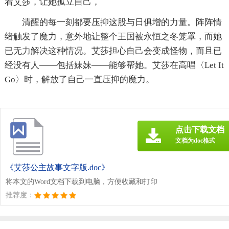
着艾莎，让她孤立自己，
清醒的每一刻都要压抑这股与日俱增的力量。阵阵情
绪触发了魔力，意外地让整个王国被永恒之冬笼罩，而她
已无力解决这种情况。艾莎担心自己会变成怪物，而且已
经没有人——包括妹妹——能够帮她。艾莎在高唱〈Let It
Go〉时，解放了自己一直压抑的魔力。
点击下载文档
文档为doc格式
《艾莎公主故事文字版.doc》
将本文的Word文档下载到电脑，方便收藏和打印
推荐度：