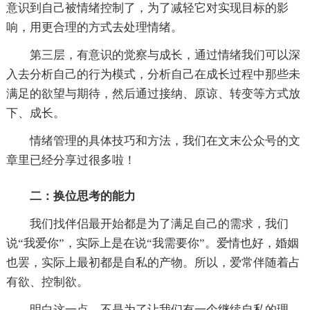
意识到自己被情绪控制了，为了减轻它对实现目标的影
响，用更合理的方式去处理情绪。
第三层，有意识的觉察与成长，通过情绪我们可以深
入去分析自己的行为模式，分析自己在成长过程中那些未
满足的欲望与期待，然后通过接纳、原谅、转变等方式放
下、成长。
情绪管理的具体技巧和方法，我们在文末公众号的文
章里已经分享过很多啦！
二：换位思考的能力
我们找伴侣最开始都是为了满足自己的需求，我们
说“我爱你”，实际上是在说“我需要你”。爱情也好，婚姻
也罢，实际上最初都是自私的产物。所以，爱常伴随着占
有欲、控制欲。
明白这一点，不是为了让我们有一个继续自私的理