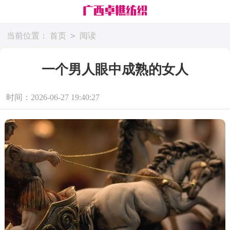
>
当前位置：
首页
阅读
一个男人眼中成熟的女人
时间：2026-06-27 19:40:27