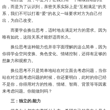
由，而是为了认识到，亲密关系实际上是“互相满足”的关
系，我们不可以打着“爱”的名义一味要求对方为自己付
出，为自己改变。
而要学会换位思考，适时地去满足对方的需求。因为
唯有如此，这段关系才能舒适而长久。
换位思考这种能力也并非字面理解的这么简单，因为
你得学会空间变换、角色变化、情绪控制，还得有足够的
想象力和观察力。
换位思考不只是简单地站在对立面去考虑问题，当你
站在对立面考虑问题的时候，你还要明白，此时的你已经
不是你，你得用对方的性格、情绪、智商、背景等等因素
来考虑问题。你能做到吗？
三：独立的.能力