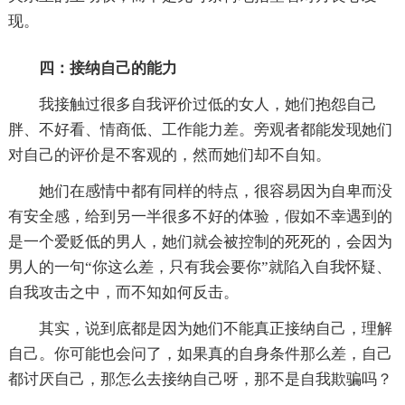
现。
四：接纳自己的能力
我接触过很多自我评价过低的女人，她们抱怨自己
胖、不好看、情商低、工作能力差。旁观者都能发现她们
对自己的评价是不客观的，然而她们却不自知。
她们在感情中都有同样的特点，很容易因为自卑而没
有安全感，给到另一半很多不好的体验，假如不幸遇到的
是一个爱贬低的男人，她们就会被控制的死死的，会因为
男人的一句“你这么差，只有我会要你”就陷入自我怀疑、
自我攻击之中，而不知如何反击。
其实，说到底都是因为她们不能真正接纳自己，理解
自己。你可能也会问了，如果真的自身条件那么差，自己
都讨厌自己，那怎么去接纳自己呀，那不是自我欺骗吗？