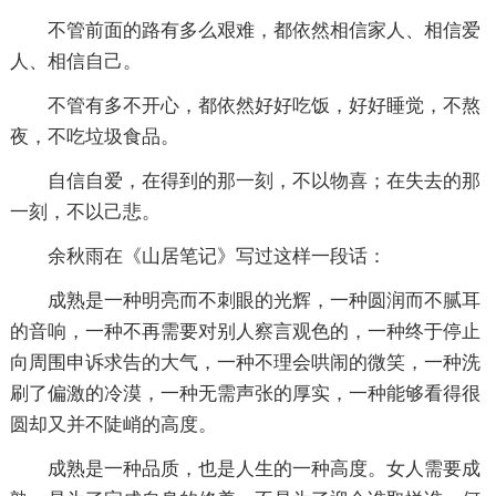
不管前面的路有多么艰难，都依然相信家人、相信爱
人、相信自己。
不管有多不开心，都依然好好吃饭，好好睡觉，不熬
夜，不吃垃圾食品。
自信自爱，在得到的那一刻，不以物喜；在失去的那
一刻，不以己悲。
余秋雨在《山居笔记》写过这样一段话：
成熟是一种明亮而不刺眼的光辉，一种圆润而不腻耳
的音响，一种不再需要对别人察言观色的，一种终于停止
向周围申诉求告的大气，一种不理会哄闹的微笑，一种洗
刷了偏激的冷漠，一种无需声张的厚实，一种能够看得很
圆却又并不陡峭的高度。
成熟是一种品质，也是人生的一种高度。女人需要成