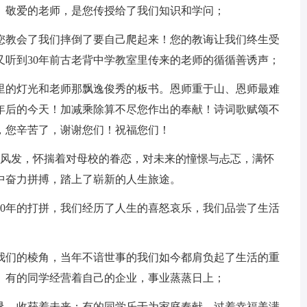
。敬爱的老师，是您传授给了我们知识和学问；
您教会了我们摔倒了要自己爬起来！您的教诲让我们终生受
又听到30年前古老背中学教室里传来的老师的循循善诱声；
里的灯光和老师那飘逸俊秀的板书。恩师重于山、恩师最难
0年后的今天！加减乘除算不尽您作出的奉献！诗词歌赋颂不
，您辛苦了，谢谢您们！祝福您们！
意气风发，怀揣着对母校的眷恋，对未来的憧憬与忐忑，满怀
中奋力拼搏，踏上了崭新的人生旅途。
30年的打拼，我们经历了人生的喜怒哀乐，我们品尝了生活
了我们的棱角，当年不谙世事的我们如今都肩负起了生活的重
。有的同学经营着自己的企业，事业蒸蒸日上；
恳，收获着未来；有的同学乐于为家庭奉献，过着幸福美满