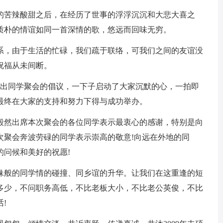
的苦辣酸甜之后，在经历了世事的浮浮沉沉和大悲大喜之
质朴的情谊如同一首深情的歌，悠远而回味无穷。
系，由于生活的忙碌，我们疏于联络，可我们之间的友谊没
祝福从未间断。
发出同学聚会的倡议，一下子启动了大家沉默的心，一拍即
最终在大家的支持和努力下得与成功举办。
毅然出席本次聚会的各位同学表示最衷心的感谢，特别是向
次聚会奔波劳碌的同学表示崇高的敬意!向远在外地的同
的问候和美好的祝愿!
妹般的同学情的碰撞、同乡谊的升华。让我们在这重逢的短
多少，不问职务高低，不比老板大小，不比老公英俊，不比
!