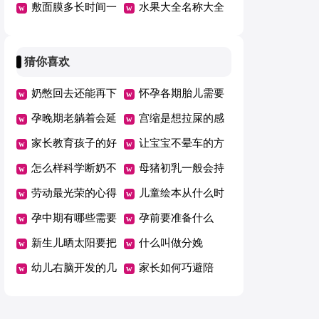
好吗
敷面膜多长时间一
型图片
水果大全名称大全
次
猜你喜欢
奶憋回去还能再下
怀孕各期胎儿需要
来吗
孕晚期老躺着会延
的营养
宫缩是想拉屎的感
期吗
家长教育孩子的好
觉吗
让宝宝不晕车的方
方法总结一年级
怎么样科学断奶不
法
母猪初乳一般会持
坑娃
劳动最光荣的心得
续几天
儿童绘本从什么时
体会范文（精选5
孕中期有哪些需要
候开始看有哪些好
孕前要准备什么
篇）
注意的事项
新生儿晒太阳要把
处
什么叫做分娩
衣服脱了吗
幼儿右脑开发的几
家长如何巧避陪
个好方法
考“五大误区”