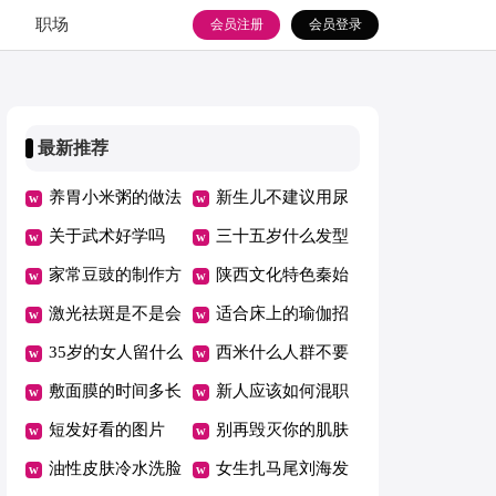
职场
会员注册
会员登录
最新推荐
养胃小米粥的做法
新生儿不建议用尿
关于武术好学吗
布的原因
三十五岁什么发型
家常豆豉的制作方
最有气质
陕西文化特色秦始
法
激光祛斑是不是会
皇兵马俑
适合床上的瑜伽招
反弹
35岁的女人留什么
式有哪些
西米什么人群不要
发型最年轻时尚
敷面膜的时间多长
吃
新人应该如何混职
好
短发好看的图片
场
别再毁灭你的肌肤
油性皮肤冷水洗脸
女生扎马尾刘海发