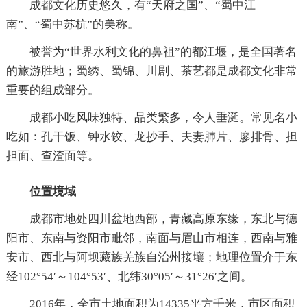
成都文化历史悠久，有“天府之国”、“蜀中江
南”、“蜀中苏杭”的美称。
被誉为“世界水利文化的鼻祖”的都江堰，是全国著名
的旅游胜地；蜀绣、蜀锦、川剧、茶艺都是成都文化非常
重要的组成部分。
成都小吃风味独特、品类繁多，令人垂涎。常见名小
吃如：孔干饭、钟水饺、龙抄手、夫妻肺片、廖排骨、担
担面、查渣面等。
位置境域
成都市地处四川盆地西部，青藏高原东缘，东北与德
阳市、东南与资阳市毗邻，南面与眉山市相连，西南与雅
安市、西北与阿坝藏族羌族自治州接壤；地理位置介于东
经102°54′～104°53′、北纬30°05′～31°26′之间。
2016年，全市土地面积为14335平方千米，市区面积