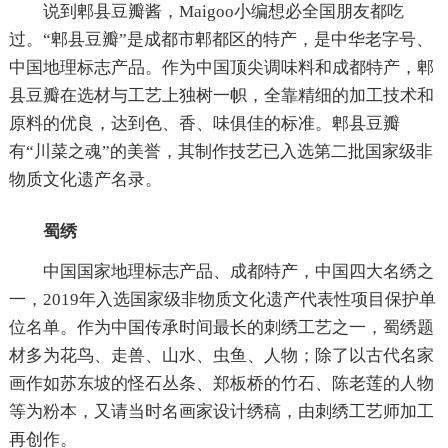
说到郫县豆瓣酱，Maigoo小编想必全国朋友都吃
过。“郫县豆瓣”是成都市郫都区的特产，是中华老字号、
中国地理标志产品。作为中国顶尖调味料和成都特产，郫
县豆瓣在选材与工艺上独树一帜，全靠精细的加工技术和
原料的优良，达到色、香、味俱佳的标准。郫县豆瓣
有“川菜之魂”的美誉，其制作技艺已入选第二批国家级非
物质文化遗产名录。
蜀绣
中国国家地理标志产品、成都特产，中国四大名绣之
一，2019年入选国家级非物质文化遗产代表性项目保护单
位名单。作为中国传承时间最长的刺绣工艺之一，蜀绣题
材多为花鸟、走兽、山水、虫鱼、人物；除了以古代名家
画作如苏东坡的怪石丛条、郑板桥的竹石、陈老莲的人物
等为粉本，又请当时名画家设计绣稿，由刺绣工艺师加工
再创作。