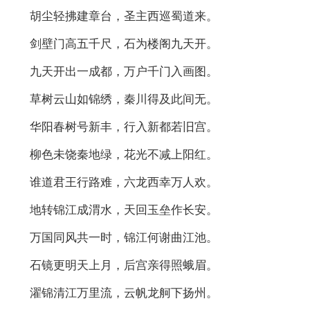
胡尘轻拂建章台，圣主西巡蜀道来。
剑壁门高五千尺，石为楼阁九天开。
九天开出一成都，万户千门入画图。
草树云山如锦绣，秦川得及此间无。
华阳春树号新丰，行入新都若旧宫。
柳色未饶秦地绿，花光不减上阳红。
谁道君王行路难，六龙西幸万人欢。
地转锦江成渭水，天回玉垒作长安。
万国同风共一时，锦江何谢曲江池。
石镜更明天上月，后宫亲得照蛾眉。
濯锦清江万里流，云帆龙舸下扬州。