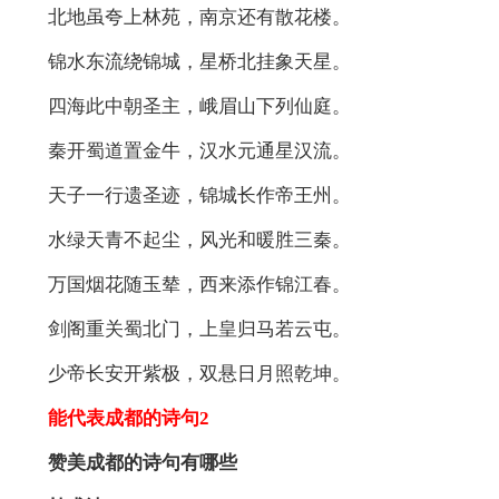
北地虽夸上林苑，南京还有散花楼。
锦水东流绕锦城，星桥北挂象天星。
四海此中朝圣主，峨眉山下列仙庭。
秦开蜀道置金牛，汉水元通星汉流。
天子一行遗圣迹，锦城长作帝王州。
水绿天青不起尘，风光和暖胜三秦。
万国烟花随玉辇，西来添作锦江春。
剑阁重关蜀北门，上皇归马若云屯。
少帝长安开紫极，双悬日月照乾坤。
能代表成都的诗句2
赞美成都的诗句有哪些