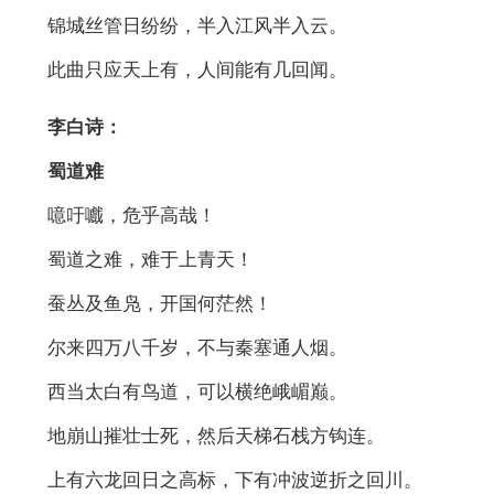
锦城丝管日纷纷，半入江风半入云。
此曲只应天上有，人间能有几回闻。
李白诗：
蜀道难
噫吁嚱，危乎高哉！
蜀道之难，难于上青天！
蚕丛及鱼凫，开国何茫然！
尔来四万八千岁，不与秦塞通人烟。
西当太白有鸟道，可以横绝峨嵋巅。
地崩山摧壮士死，然后天梯石栈方钩连。
上有六龙回日之高标，下有冲波逆折之回川。