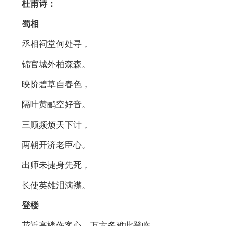
杜甫诗：
蜀相
丞相祠堂何处寻，
锦官城外柏森森。
映阶碧草自春色，
隔叶黄鹂空好音。
三顾频烦天下计，
两朝开济老臣心。
出师未捷身先死，
长使英雄泪满襟。
登楼
花近高楼伤客心，万方多难此登临。