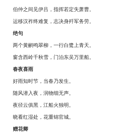
伯仲之间见伊吕，指挥若定失萧曹。
运移汉祚终难复，志决身歼军务劳。
绝句
两个黄鹂鸣翠柳，一行白鹭上青天。
窗含西岭千秋雪，门泊东吴万里船。
春夜喜雨
好雨知时节，当春乃发生。
随风潜入夜，润物细无声。
夜径云俱黑，江船火独明。
晓看红湿处，花重锦官城。
赠花卿