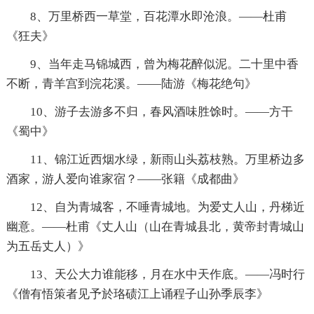
8、万里桥西一草堂，百花潭水即沧浪。——杜甫
《狂夫》
9、当年走马锦城西，曾为梅花醉似泥。二十里中香
不断，青羊宫到浣花溪。——陆游《梅花绝句》
10、游子去游多不归，春风酒味胜馀时。——方干
《蜀中》
11、锦江近西烟水绿，新雨山头荔枝熟。万里桥边多
酒家，游人爱向谁家宿？——张籍《成都曲》
12、自为青城客，不唾青城地。为爱丈人山，丹梯近
幽意。——杜甫《丈人山（山在青城县北，黄帝封青城山
为五岳丈人）》
13、天公大力谁能移，月在水中天作底。——冯时行
《僧有悟策者见予於珞碛江上诵程子山孙季辰李》