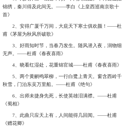
锦绣，秦川得及此间无。——李白《上皇西巡南京歌十
首》
2、安得广厦千万间，大庇天下寒士俱欢颜！——杜
甫《茅屋为秋风所破歌》
3、好雨知时节，当春乃发生。随风潜入夜，润物细
无声。——杜甫《春夜喜雨》
4、晓看红湿处，花重锦官城——杜甫《春夜喜雨》
5、两个黄鹂鸣翠柳，一行白鹭上青天。窗含西岭千
秋雪，门泊东吴万里船。——杜甫《绝句》
6、出师未捷身先死，长使英雄泪满襟。——杜甫
《蜀相》
7、此曲只应天上有，人间能得几回闻。——杜甫
《赠花卿》