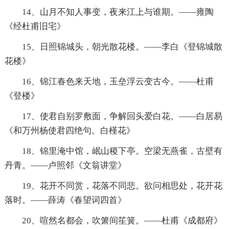
14、山月不知人事变，夜来江上与谁期。——雍陶
《经杜甫旧宅》
15、日照锦城头，朝光散花楼。——李白《登锦城散
花楼》
16、锦江春色来天地，玉垒浮云变古今。——杜甫
《登楼》
17、使君自别罗敷面，争解回头爱白花。——白居易
《和万州杨使君四绝句。白槿花》
18、锦里淹中馆，岷山稷下亭。空梁无燕雀，古壁有
丹青。——卢照邻《文翁讲堂》
19、花开不同赏，花落不同悲。欲问相思处，花开花
落时。——薛涛《春望词四首》
20、喧然名都会，吹箫间笙簧。——杜甫《成都府》