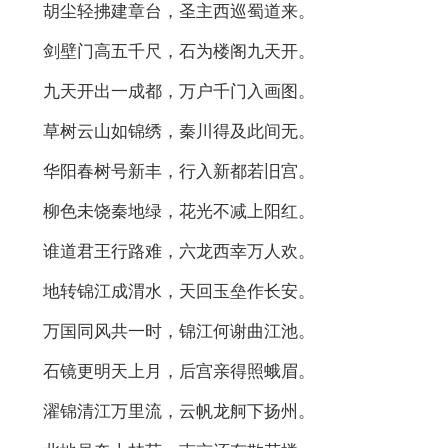
胡尘轻拂建章台，圣主西巡蜀道来。
剑壁门高五千尺，石为楼阁九天开。
九天开出一成都，万户千门入画图。
草树云山如锦绣，秦川得及此间无。
华阳春树号新丰，行入新都若旧宫。
柳色未饶秦地绿，花光不减上阳红。
谁道君王行路难，六龙西幸万人欢。
地转锦江成渭水，天回玉垒作长安。
万国同风共一时，锦江何谢曲江池。
石镜更明天上月，后宫亲得照蛾眉。
濯锦清江万里流，云帆龙舸下扬州。