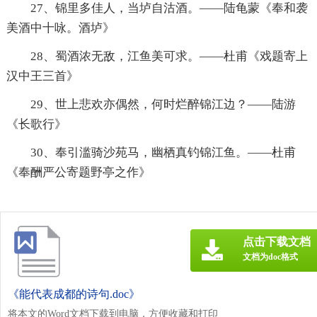
27、锦里多佳人，当垆自沽酒。——陆龟蒙《奉和袭
美酒中十咏。酒垆》
28、蜀酒浓无敌，江鱼美可求。——杜甫《戏题寄上
汉中王三首》
29、世上悲欢亦偶然，何时烂醉锦江边？——陆游
《长歌行》
30、奉引滥骑沙苑马，幽栖真钓锦江鱼。——杜甫
《奉酬严公寄题野亭之作》
点击下载文档
文档为doc格式
《能代表成都的诗句.doc》
将本文的Word文档下载到电脑，方便收藏和打印