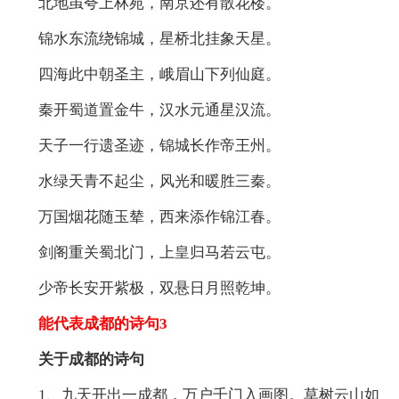
北地虽夸上林苑，南京还有散花楼。
锦水东流绕锦城，星桥北挂象天星。
四海此中朝圣主，峨眉山下列仙庭。
秦开蜀道置金牛，汉水元通星汉流。
天子一行遗圣迹，锦城长作帝王州。
水绿天青不起尘，风光和暖胜三秦。
万国烟花随玉辇，西来添作锦江春。
剑阁重关蜀北门，上皇归马若云屯。
少帝长安开紫极，双悬日月照乾坤。
能代表成都的诗句3
关于成都的诗句
1、九天开出一成都，万户千门入画图。草树云山如