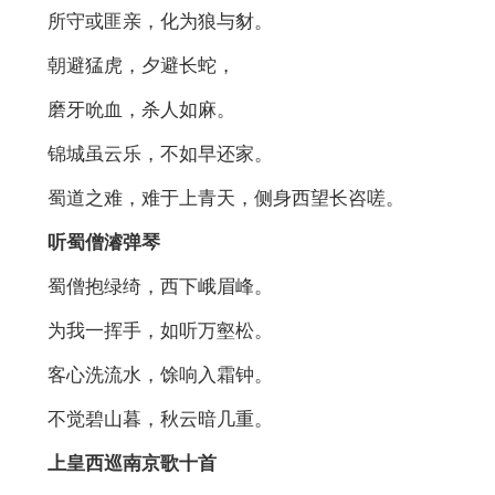
所守或匪亲，化为狼与豺。
朝避猛虎，夕避长蛇，
磨牙吮血，杀人如麻。
锦城虽云乐，不如早还家。
蜀道之难，难于上青天，侧身西望长咨嗟。
听蜀僧濬弹琴
蜀僧抱绿绮，西下峨眉峰。
为我一挥手，如听万壑松。
客心洗流水，馀响入霜钟。
不觉碧山暮，秋云暗几重。
上皇西巡南京歌十首