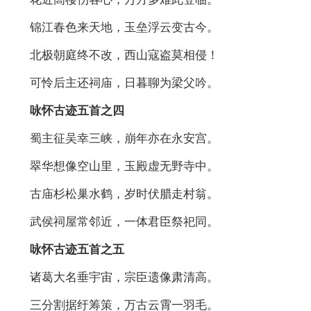
锦江春色来天地，玉垒浮云变古今。
北极朝庭终不改，西山寇盗莫相侵！
可怜后主还祠庙，日暮聊为梁父吟。
咏怀古迹五首之四
蜀主征吴幸三峡，崩年亦在永安宫。
翠华想像空山里，玉殿虚无野寺中。
古庙杉松巢水鹤，岁时伏腊走村翁。
武侯祠屋常邻近，一体君臣祭祀同。
咏怀古迹五首之五
诸葛大名垂宇宙，宗臣遗像肃清高。
三分割据纡筹策，万古云霄一羽毛。