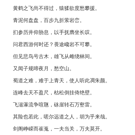
黄鹤之飞尚不得过，猿猱欲度愁攀援。
青泥何盘盘，百步九折萦岩峦。
扪参历井仰胁息，以手抚膺坐长叹。
问君西游何时还？畏途巉岩不可攀。
但见悲鸟号古木，雄飞从雌绕林间。
又闻子规啼夜月，愁空山。
蜀道之难，难于上青天，使人听此凋朱颜。
连峰去天不盈尺，枯松倒挂倚绝壁。
飞湍瀑流争喧豗，砯崖转石万壑雷。
其险也若此，嗟尔远道之人，胡为乎来哉。
剑阁峥嵘而崔嵬，一夫当关，万夫莫开。