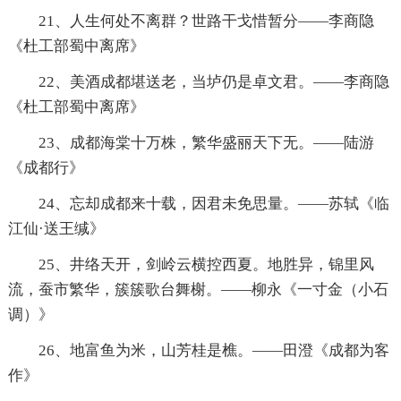
21、人生何处不离群？世路干戈惜暂分——李商隐
《杜工部蜀中离席》
22、美酒成都堪送老，当垆仍是卓文君。——李商隐
《杜工部蜀中离席》
23、成都海棠十万株，繁华盛丽天下无。——陆游
《成都行》
24、忘却成都来十载，因君未免思量。——苏轼《临
江仙·送王缄》
25、井络天开，剑岭云横控西夏。地胜异，锦里风
流，蚕市繁华，簇簇歌台舞榭。——柳永《一寸金（小石
调）》
26、地富鱼为米，山芳桂是樵。——田澄《成都为客
作》