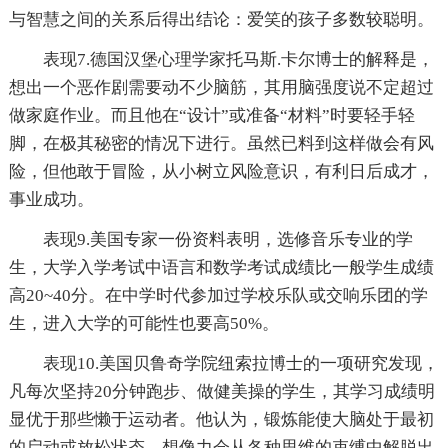
与智慧之间的关系后得出结论：爱笑的孩子多数较聪明。
表现7.德国汉堡心理学家托马斯.卡尔博士的解释是，
想出一个恶作剧需要动不少脑筋，其用脑强度说不定超过
做家庭作业。而且他在“设计”或准备“材料”时要轻手轻
脚，在极其秘密的情况下进行。虽然已料到这样做会有风
险，但他敢于冒险，从小树立风险意识，有利日后成才，
事业成功。
表现9.美国专家一份资料表明，选修音乐专业的学
生，大学入学考试中语言和数学考试成绩比一般学生成绩
高20~40分。在中学时代参加过学校乐队或交响乐团的学
生，进入大学的可能性也要高50%。
表现10.美国贝鲁奇学院纽索拉博士的一项研究发现，
凡每次坚持20分钟跑步、做健美操的学生，其学习成绩明
显优于那些懒于运动者。他认为，锻炼能使大脑处于最初
的启动或放松状态，想像力会从各种思维的束缚中解脱出