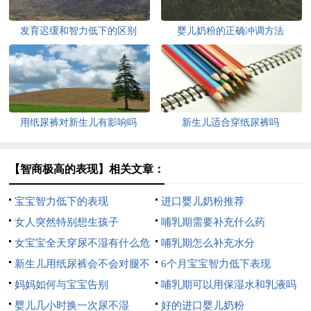
发育迟缓和智力低下的区别
婴儿奶粉的正确冲调方法
用纸尿裤对新生儿有影响吗
新生儿适合穿纸尿裤吗
【智商极高的表现】相关文章：
宝宝智力低下的表现
进口婴儿奶粉推荐
女人突然特别想生孩子
哺乳期需要补充什么药
女宝宝全天穿尿不湿有什么危
哺乳期怎么补充水分
害吗
新生儿用纸尿裤会不会对腿不
6个月宝宝智力低下表现
好
妈妈如何与宝宝告别
哺乳期可以用保湿水和乳液吗
婴儿几小时换一次尿不湿
好的进口婴儿奶粉