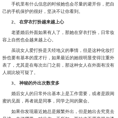
手机里有什么信息的时候她也会尽量的避开你，把自
己的手机保护的很好，坚决不让你看到。
2、 在穿衣打扮越来越上心
老婆婚后外面如果有人了，那她在穿衣打扮，日常妆
容上自然也会越来越上心。
虽说女人爱打扮是天经地义的事情，但是这种化妆打
扮也要有基本的度才行，如果最近的她很明显变得注重外
表了，尤其是在每次出门之前，那这种女人在外面有没有
人就比较可疑了。
3、 神秘的外出次数变多
婚后女人的日常外出基本上是工作需要，或者是跟闺
蜜的见面，再者就是同事，同学之间的聚会。
如果你发现最近她总是频繁外出，但是她出去究竟去