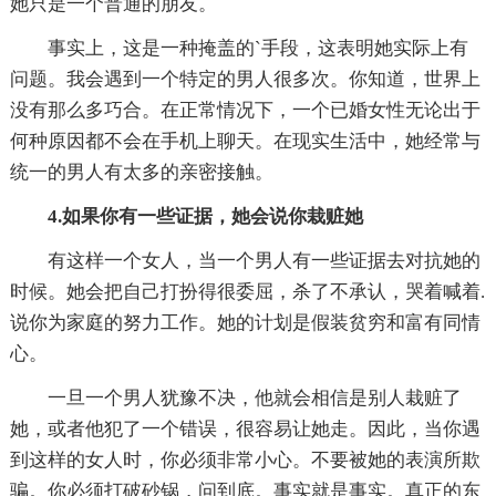
她只是一个普通的朋友。
事实上，这是一种掩盖的`手段，这表明她实际上有
问题。我会遇到一个特定的男人很多次。你知道，世界上
没有那么多巧合。在正常情况下，一个已婚女性无论出于
何种原因都不会在手机上聊天。在现实生活中，她经常与
统一的男人有太多的亲密接触。
4.如果你有一些证据，她会说你栽赃她
有这样一个女人，当一个男人有一些证据去对抗她的
时候。她会把自己打扮得很委屈，杀了不承认，哭着喊着.
说你为家庭的努力工作。她的计划是假装贫穷和富有同情
心。
一旦一个男人犹豫不决，他就会相信是别人栽赃了
她，或者他犯了一个错误，很容易让她走。因此，当你遇
到这样的女人时，你必须非常小心。不要被她的表演所欺
骗。你必须打破砂锅，问到底。事实就是事实。真正的东