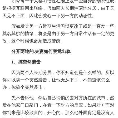
如今每一个人都习惯性在晚上发一些自身的动态性或
是根据互联网来联络，假如两人长期性两地分居，由于天
天见不上面，因此会关心一下另一方的动态性。
假如发觉另一方近期生活习惯更改了或是一直发一些
莫名其妙的情绪，将会是由于另一方日常生活有一定的更
改，这个时候也必须造成警醒。
分开两地的.夫妻如何察觉出轨
1、搞突然袭击
因为两个人长期分居，你不知道会是什么样的。所以
你可以搞一个突然袭击，让他无从下手，不知道该怎么
办，你搞个突然袭击，
先不告诉他，然后自己悄悄的去对方所在的城市，然
后在他家门口敲门，在看一下对方的反应，如果对方面对
你到来是比较欣喜的，开心的，那么他外面肯定是没有人