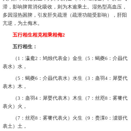
滞，影响脾胃消化吸收，则为木逾乘土。湿热型高血压，
多因湿热困脾，引发肝失疏泄（疏泄功能受影响），肝阳
亢逆，为土侮木。
五行相生相克相乘相侮2
五行相生：
（1：瀛鸯2：鸠烛代表金）金生（5：蝎夔6：介赑代
表水）水，
（5：蝎夔6：介赑代表水）水生（3：蛊羽4：犀婴代
表木）木，
（3：蛊羽4：犀婴代表木）木生（7：丝咫8：雾餮代
表火）火，
（7：丝咫8：雾餮代表火）火生（9：赉渫0：澞塬代
表土）土，