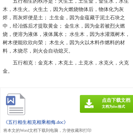
五行相生的秩序是：火生土，土生金，金生水，水生
木，木生火。火生土，因为火燃烧物体后，物体化为灰
烬，而灰烬便是土； 土生金，因为金蕴藏于泥土石块之
中，经冶炼后才提取黄金； 金生水，因为金若被烈火燃
烧，便溶为液体，液体属水； 水生木，因为水灌溉树木，
树木便能欣欣向荣； 木生火，因为火以木料作燃料的材
料，木烧尽，则火会自动熄灭。
五行相克：金克木，木克土，土克水，水克火，火克
金。
点击下载文档
文档为doc格式
《五行相生相克相乘相侮.doc》
将本文的Word文档下载到电脑，方便收藏和打印