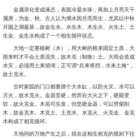
金属溶化变成液态，表面冷凝水珠，再加上月亮天干
属庚，为金、秋。古人认为潮水因月亮而生，尤其以中秋
月圆之潮最甚，故金生水。水生木、木生火、火生土、土
生金、金生水构成了一个相生循环状态。
大地一定要植树（木），用大树的根来固定土质，大
雨来时才不会土质流失，故木克（制衡）土。大雨会造成
水灾，必须用土来填堵，正可谓“兵来将挡，水来土掩”，
故土克水。
古时家园的门口都要摆个大水缸，以防火灾。水可以
灭火，故水克火。金器坚硬，然而在大火之下，硬能变
软，故火克金。木虽可生发，但坚硬金器，可以劈柴削
木，故金克木。木克土、土克水、水克火、火克金、金克
木构成了相克循环。
天地间的万物产生之后，就在这相生相克的规则下往