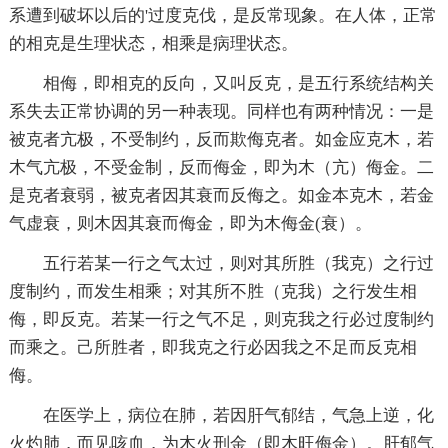
系遭到破坏以后的'过度克伐，是反常现象。在人体，正常
的相克是生理状态，相乘是病理状态。
相侮，即相克的反向，又叫反克，是五行系统结构关
系失去正常协调的另一种表现。同样也有两种情况：一是
被克者亢极，不受制约，反而欺侮克者。如金应克木，若
木气亢极，不受金制，反而侮金，即为木（亢）侮金。二
是克者衰弱，被克者因其衰而反侮之。如金本克木，若金
气虚衰，则木因其衰而侮金，即为木侮金(衰）。
五行若某一行之气太过，则对其所胜（我克）之行过
度制约，而发生相乘；对其所不胜（克我）之行发生相
侮，即反克。若某一行之气不足，则克我之行必过度制约
而乘之。己所胜者，即我克之行必因我之不足而反克相
侮。
在医学上，病位在肺，若因肝气郁结，气急上逆，化
火灼肺，而见咳血，为木火刑金（即木旺侮金）。肝郁气