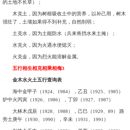
的土地不长草）；
木克土，因为树根吸收土中的营养，以补己用，树木
强壮了，土壤如果得不到补充，自然削弱；
土克水，因为土能防水（兵来将挡水来土掩）；
水克火，因为火遇水便熄灭；
火克金，因为烈火能溶解金属。
五行相生相克相乘相侮3
金木水火土五行查询表
海中金甲子（1924、1984），乙丑（1925、1985）
炉中火丙寅（1926、1986），丁卯（1927、1987）
大林木戊辰（1928、1988），己巳（1929、89） 路
旁土庚午（1930、1990），辛未（1931、1991）