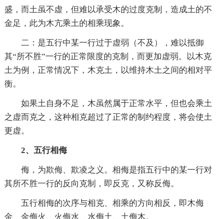
盛，而土虽不虚，但难以承受木的过度克制，造成土的不
金足，此为木亢乘土的相乘现象。
二：是五行中某一行过于虚弱（不及），难以抵御
其“所不胜”一行的正常限度的克制，而更加虚弱。以木克
土为例，正常情况下，木克土，以维持木土之间的相对平
衡。
如果土自身不足，木虽然属于正常水平，但也会乘土
之虚而克之，这种相克超过了正常的制约程度，将会使土
更虚。
2、五行相侮
侮，为欺侮、欺凌之义。相侮是指五行中的某一行对
其所不胜一行的反向克制，即反克，又称反侮。
五行相侮的次序与相克、相乘的方向相反，即木侮
金、金侮火、火侮水、水侮土、土侮木。