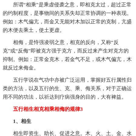
所谓“相乘”是乘虚侵袭之意，即相克太过，超过正常
的约制程度，是事物间的关系失却正常协调的一种表现。
例如：木气偏亢，而金又无能对木加以正常的克制，亢盛
的木便去乘土，使土更虚。
相侮，是恃强凌弱之意，相克的反向，又称“反
克”或“反侮”即被克方强于克方，而反过来产生对克方的
抑制。例如：正常金克木，若金气不足，或木气偏亢，木
就反过来侮金。
五行学说在气功中亦被广泛运用，掌握好五行属性归
类的方法，以及五行的生、克、乘、侮关系，对于正确运
用不同的功法，以祈达到疗病强身的目的，大有裨益。
五行相生相克相乘相侮的规律3
1、相生
相生即资生、助长、促进之意。木、火、土、金、水