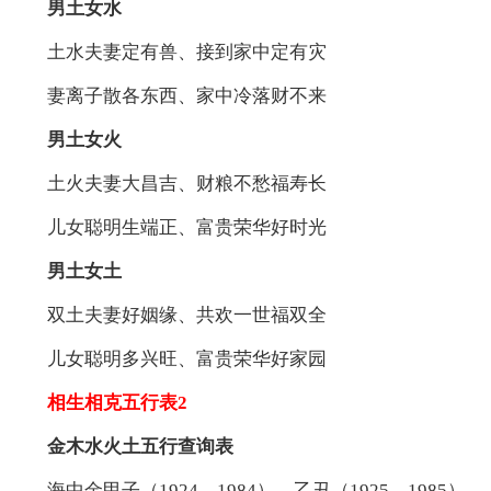
男土女水
土水夫妻定有兽、接到家中定有灾
妻离子散各东西、家中冷落财不来
男土女火
土火夫妻大昌吉、财粮不愁福寿长
儿女聪明生端正、富贵荣华好时光
男土女土
双土夫妻好姻缘、共欢一世福双全
儿女聪明多兴旺、富贵荣华好家园
相生相克五行表2
金木水火土五行查询表
海中金甲子（1924、1984），乙丑（1925、1985）