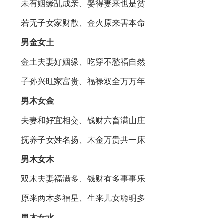
未有姻缘乱成亲、娶得妻来也是贫
若无子女家财散、金火原来害本命
男金女土
金土夫妻好姻缘、吃穿不愁福自然
子孙兴旺家富贵、福禄双全万万年
男木女金
夫妻和好宜相交、钱财六畜满山庄
抚养子女姓名扬、木金万贵共一床
男木女木
双木夫妻福满多、钱财有多事事乐
原来两木多福星、生来儿女聪明多
男木女水