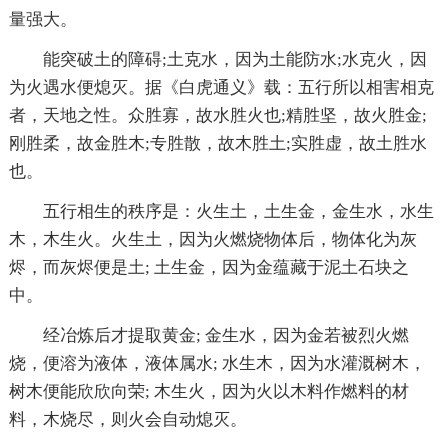
量强大。
能突破土的障碍;土克水，因为土能防水;水克火，因
为火遇水便熄灭。据《白虎通义》载：五行所以相害相克
者，天地之性。众胜寡，故水胜火也;精胜坚，故火胜金;
刚胜柔，故金胜木;专胜散，故木胜土;实胜虚，故土胜水
也。
五行相生的秩序是：火生土，土生金，金生水，水生
木，木生火。火生土，因为火燃烧物体后，物体化为灰
烬，而灰烬便是土; 土生金，因为金蕴藏于泥土石块之
中。
经冶炼后才提取黄金; 金生水，因为金若被烈火燃
烧，便溶为液体，液体属水; 水生木，因为水灌溉树木，
树木便能欣欣向荣; 木生火，因为火以木料作燃料的材
料，木烧尽，则火会自动熄灭。