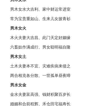
男木女水大吉利、家中财运常进室
常为宝贵重如山、生来儿女披青衫
男木女火
木火夫妻大吉昌、此门天定好姻缘
六畜奴作满成行、男女聪明福自隆
男木女土
土木夫妻本不宜、灾难疾病来侵之
两合相克各分散、一世孤单昼夜啼
男水女金
金水夫妻富高强、钱财积聚百岁长
婚姻和合前程辉、禾仓田宅福寿长