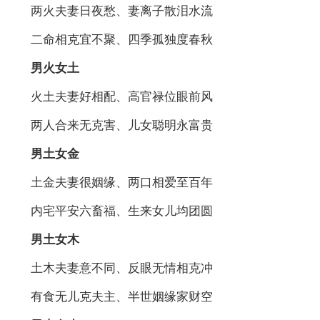
两火夫妻日夜愁、妻离子散泪水流
二命相克宜不聚、四季孤独度春秋
男火女土
火土夫妻好相配、高官禄位眼前风
两人合来无克害、儿女聪明永富贵
男土女金
土金夫妻很姻缘、两口相爱至百年
内宅平安六畜福、生来女儿均团圆
男土女木
土木夫妻意不同、反眼无情相克冲
有食无儿克夫主、半世姻缘家财空