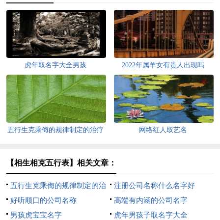
虎年取名字大全男孩
2022年属羊女有贵人出现吗
五行生克乘侮的规律制定的治疗
网络红人取艺名
方法
【相生相克五行表】相关文章：
五行生克乘侮的规律制定的治
注册公司名称什么名字好
疗方法
好听顺口的公司名称
高端有内涵的公司名字
男孩虎宝宝名字
虎年男孩子取名字大全