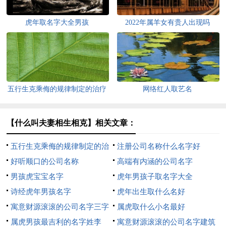
虎年取名字大全男孩
2022年属羊女有贵人出现吗
五行生克乘侮的规律制定的治疗
网络红人取艺名
方法
【什么叫夫妻相生相克】相关文章：
五行生克乘侮的规律制定的治
注册公司名称什么名字好
疗方法
好听顺口的公司名称
高端有内涵的公司名字
男孩虎宝宝名字
虎年男孩子取名字大全
诗经虎年男孩名字
虎年出生取什么名好
寓意财源滚滚的公司名字三字
属虎取什么小名最好
属虎男孩最吉利的名字姓李
寓意财源滚滚的公司名字建筑