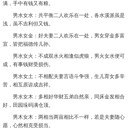
满，手中有钱又有粮。
男水女水：共平衡二人欢乐在一处，各水溪派虽是
浅，虽不吉利但又钱。
男水女金：好夫妻二人欢乐在一处，男女穿金多富
宜，皆把福德传儿孙。
男水女火：不成双水火相逢似虎狼，男火女水便可
成，有事钱财受损伤。
男水女土：不相配夫妻言语斗争强，生儿育女多辛
苦，相互原谅成吉祥。
男水女木：多相好华财五弟自然亲，同床金发相合
好，田园垛码满仓顶。
男木女木：两相当两亩相比不一样，若是夫妻随心
愿，心然相克受损当。