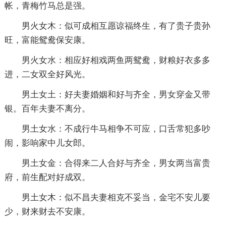
帐，青梅竹马总是强。
男火女木：似可成相互愿谅福终生，有了贵子贵孙
旺，富能鸳鸯保安康。
男火女水：相应好相戏两鱼两鸳鸯，财粮好衣多多
进，二女双全好风光。
男土女土：好夫妻婚姻和好与齐全，男女穿金又带
银。百年夫妻不离分。
男土女水：不成行牛马相争不可应，口舌常犯多吵
闹，影响家中儿女郎。
男土女金：合得来二人合好与齐全，男女两当富贵
府，前生配对好成双。
男土女木：似不昌夫妻相克不妥当，金宅不安儿要
少，财来财去不安康。