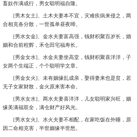
畜奴作满成行，男女聪明福自隆。
[男木女土]、土木夫妻本不宜，灾难疾病来侵之，两
合相克各分散，一世孤单昼夜啼。
[男水女金]、金水夫妻富高强，钱财积聚百岁长，婚
姻和合前程辉，禾仓田宅福寿长。
[男金女水]、水金夫妻坐高堂，钱财积聚喜洋洋，子
女两个生端正，个个聪明学文章。
[男金女火]、未有姻缘乱成亲，娶得妻来也是贫，若
无子女家财散，金火原来害本命。
[男水女水]、两水夫妻喜洋洋，儿女聪明家兴旺，姻
缘美满福双全，满仓财产好风光。
[男水女火]、水火夫妻不相配，在家吃饭在外睡，原
因二命相克害，半世姻缘半世愁。