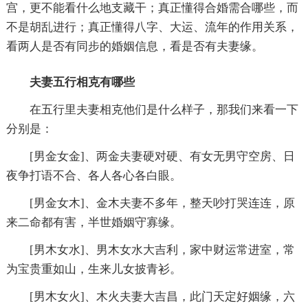
宫，更不能看什么地支藏干；真正懂得合婚需合哪些，而
不是胡乱进行；真正懂得八字、大运、流年的作用关系，
看两人是否有同步的婚姻信息，看是否有夫妻缘。
夫妻五行相克有哪些
在五行里夫妻相克他们是什么样子，那我们来看一下
分别是：
[男金女金]、两金夫妻硬对硬、有女无男守空房、日
夜争打语不合、各人各心各白眼。
[男金女木]、金木夫妻不多年，整天吵打哭连连，原
来二命都有害，半世婚姻守寡缘。
[男木女水]、男木女水大吉利，家中财运常进室，常
为宝贵重如山，生来儿女披青衫。
[男木女火]、木火夫妻大吉昌，此门天定好姻缘，六