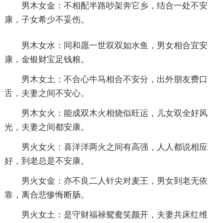
男木女金：不相配半路吵架奔它乡，结合一处不安
康，子女希少不妥伤。
男木女水：同和愿一世双双如水鱼，男女相合宜安
康，金银财宝足钱粮。
男木女土：不合心牛马相合不安分，出外朋友费口
舌，夫妻之间不安心。
男木女火：能成双木火相烧似旺运，儿女双全好风
光，夫妻之间都安康。
男火女火：喜洋洋两火之间有高强，人人都说相应
好，到老总是不安康。
男火女金：亦不良二人针尖对麦王，男女到老无依
靠，离合悲惨悔断肠。
男火女土：是守财福禄鸳鸯笑颜开，夫妻共床红维