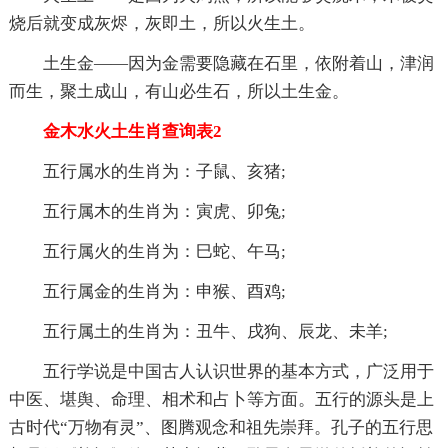
烧后就变成灰烬，灰即土，所以火生土。
土生金——因为金需要隐藏在石里，依附着山，津润
而生，聚土成山，有山必生石，所以土生金。
金木水火土生肖查询表2
五行属水的生肖为：子鼠、亥猪;
五行属木的生肖为：寅虎、卯兔;
五行属火的生肖为：巳蛇、午马;
五行属金的生肖为：申猴、酉鸡;
五行属土的生肖为：丑牛、戌狗、辰龙、未羊;
五行学说是中国古人认识世界的基本方式，广泛用于
中医、堪舆、命理、相术和占卜等方面。五行的源头是上
古时代“万物有灵”、图腾观念和祖先崇拜。孔子的五行思