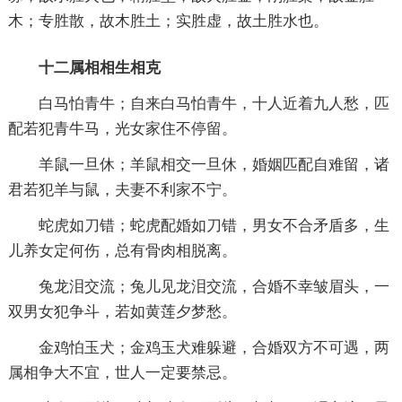
木；专胜散，故木胜土；实胜虚，故土胜水也。
十二属相相生相克
白马怕青牛；自来白马怕青牛，十人近着九人愁，匹
配若犯青牛马，光女家住不停留。
羊鼠一旦休；羊鼠相交一旦休，婚姻匹配自难留，诸
君若犯羊与鼠，夫妻不利家不宁。
蛇虎如刀错；蛇虎配婚如刀错，男女不合矛盾多，生
儿养女定何伤，总有骨肉相脱离。
兔龙泪交流；兔儿见龙泪交流，合婚不幸皱眉头，一
双男女犯争斗，若如黄莲夕梦愁。
金鸡怕玉犬；金鸡玉犬难躲避，合婚双方不可遇，两
属相争大不宜，世人一定要禁忌。