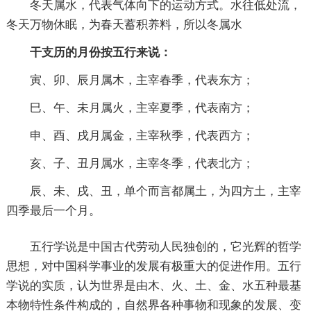
冬天属水，代表气体向下的运动方式。水往低处流，
冬天万物休眠，为春天蓄积养料，所以冬属水
干支历的月份按五行来说：
寅、卯、辰月属木，主宰春季，代表东方；
巳、午、未月属火，主宰夏季，代表南方；
申、酉、戌月属金，主宰秋季，代表西方；
亥、子、丑月属水，主宰冬季，代表北方；
辰、未、戌、丑，单个而言都属土，为四方土，主宰
四季最后一个月。
五行学说是中国古代劳动人民独创的，它光辉的哲学
思想，对中国科学事业的发展有极重大的促进作用。五行
学说的实质，认为世界是由木、火、土、金、水五种最基
本物特性条件构成的，自然界各种事物和现象的发展、变