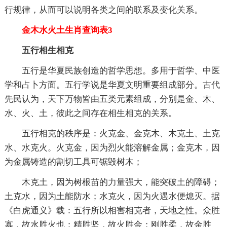
行规律，从而可以说明各类之间的联系及变化关系。
金木水火土生肖查询表3
五行相生相克
五行是华夏民族创造的哲学思想。多用于哲学、中医
学和占卜方面。五行学说是华夏文明重要组成部分。古代
先民认为，天下万物皆由五类元素组成，分别是金、木、
水、火、土，彼此之间存在相生相克的关系。
五行相克的秩序是：火克金、金克木、木克土、土克
水、水克火。火克金，因为烈火能溶解金属；金克木，因
为金属铸造的割切工具可锯毁树木；
木克土，因为树根苗的力量强大，能突破土的障碍；
土克水，因为土能防水；水克火，因为火遇水便熄灭。据
《白虎通义》载：五行所以相害相克者，天地之性。众胜
寡，故水胜火也；精胜坚，故火胜金；刚胜柔，故金胜