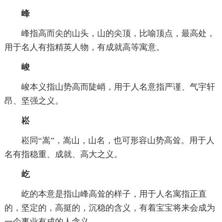
峰
峰指高而尖的山头，山的尖顶，比喻顶点，最高处，
用于名人有指精英人物，有成就高等寓意。
峻
峻本义指山势高而陡峭，用于人名意指严谨、气宇轩
昂、坚强之义。
崧
崧同“嵩”，嵩山，山名，也可形容山势高耸。用于人
名有指稳重、成就、高大之义。
屹
屹的本意是指山峰高耸的样子，用于人名寓指正直
的，坚定的，高挺的，沉稳的含义，有着宝宝将来会成为
一个事业有成的人含义。