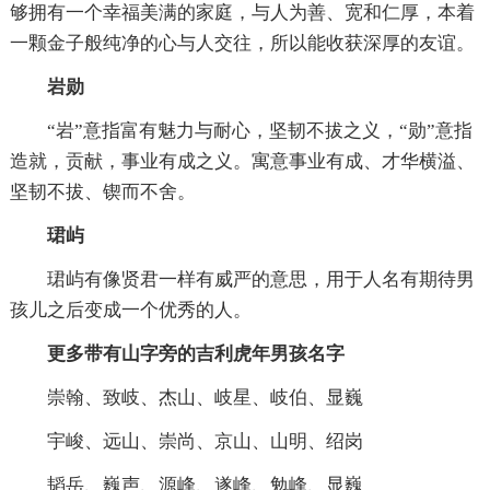
够拥有一个幸福美满的家庭，与人为善、宽和仁厚，本着
一颗金子般纯净的心与人交往，所以能收获深厚的友谊。
岩勋
“岩”意指富有魅力与耐心，坚韧不拔之义，“勋”意指
造就，贡献，事业有成之义。寓意事业有成、才华横溢、
坚韧不拔、锲而不舍。
珺屿
珺屿有像贤君一样有威严的意思，用于人名有期待男
孩儿之后变成一个优秀的人。
更多带有山字旁的吉利虎年男孩名字
崇翰、致岐、杰山、岐星、岐伯、显巍
宇峻、远山、崇尚、京山、山明、绍岗
韬岳、巍声、源峰、遂峰、勉峰、显巍