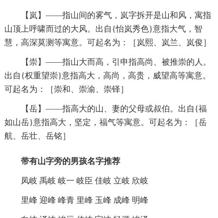
【岚】——指山间的雾气，岚字拆开是山和风，寓指
山顶上呼啸而过的大风。出自{怡岚秀色}意指大气，智
慧，高深莫测等寓意。可起名为：［岚熙、岚兰、岚俊］
【崇】——指山大而高，引申指高尚、被推崇的人。
出自{权重望崇}意指高大，高尚，高贵，威望高等寓意。
可起名为：［崇和、崇渝、崇铎］
【岳】——指高大的山、妻的父母或叔伯。出自{福
如山岳}意指高大，坚定，福气等寓意。可起名为：［岳
航、岳壮、岳铭］
带有山字旁的男孩名字推荐
凤岐 禹岐 岐一 岐臣 佳岐 立岐 欣岐
里峰 迎峰 峰青 里峰 玉峰 成峰 明峰