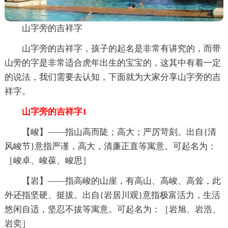
山字旁的吉祥字
山字旁的吉祥字，孩子的起名是非常有讲究的，而带
山旁的字是非常适合虎年出生的宝宝的，这其中有着一定
的说法，我们需要去认知，下面就为大家分享山字旁的吉
祥字。
山字旁的吉祥字1
【峻】——指山高而陡；高大；严厉苛刻。出自{清
风峻节}意指严谨，高大，清廉正直等寓意。可起名为：
［峻卓、峻葆、峻思］
【岩】——指高峻的山崖，有高山、高峻、高耸，此
外还指坚硬、挺拔。出自{岩居川观}意指极富活力，生活
悠闲自适，坚忍不拔等寓意。可起名为：［岩旭、岩浩、
岩奕］