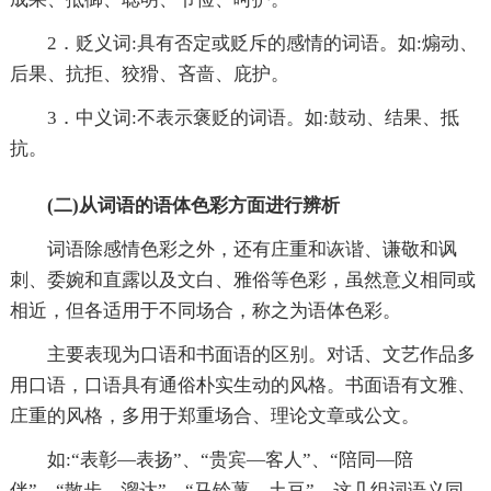
2．贬义词:具有否定或贬斥的感情的词语。如:煽动、
后果、抗拒、狡猾、吝啬、庇护。
3．中义词:不表示褒贬的词语。如:鼓动、结果、抵
抗。
(二)从词语的语体色彩方面进行辨析
词语除感情色彩之外，还有庄重和诙谐、谦敬和讽
刺、委婉和直露以及文白、雅俗等色彩，虽然意义相同或
相近，但各适用于不同场合，称之为语体色彩。
主要表现为口语和书面语的区别。对话、文艺作品多
用口语，口语具有通俗朴实生动的风格。书面语有文雅、
庄重的风格，多用于郑重场合、理论文章或公文。
如:“表彰—表扬”、“贵宾—客人”、“陪同—陪
伴”、“散步—溜达”、“马铃薯—土豆”，这几组词语义同