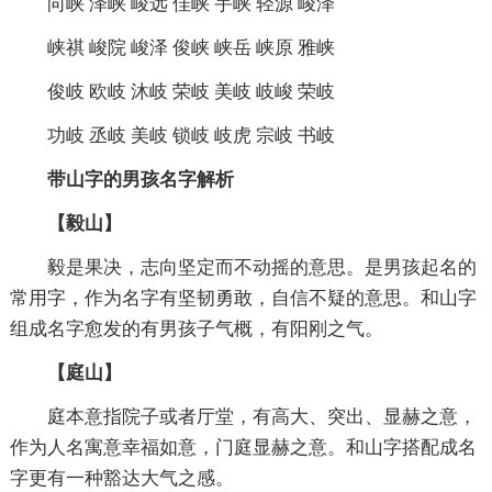
向峡 泽峡 峻远 佳峡 宇峡 轻源 峻泽
峡祺 峻院 峻泽 俊峡 峡岳 峡原 雅峡
俊岐 欧岐 沐岐 荣岐 美岐 岐峻 荣岐
功岐 丞岐 美岐 锁岐 岐虎 宗岐 书岐
带山字的男孩名字解析
【毅山】
毅是果决，志向坚定而不动摇的意思。是男孩起名的
常用字，作为名字有坚韧勇敢，自信不疑的意思。和山字
组成名字愈发的有男孩子气概，有阳刚之气。
【庭山】
庭本意指院子或者厅堂，有高大、突出、显赫之意，
作为人名寓意幸福如意，门庭显赫之意。和山字搭配成名
字更有一种豁达大气之感。