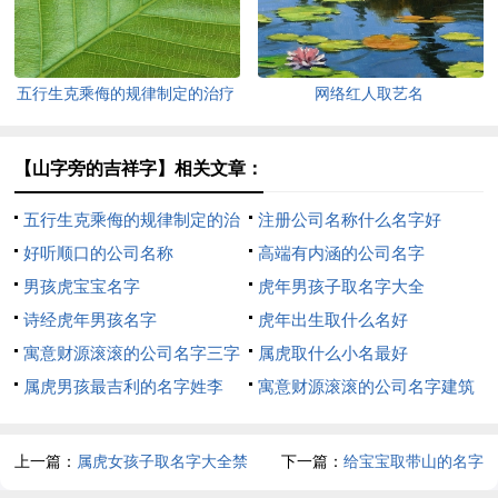
五行生克乘侮的规律制定的治疗
网络红人取艺名
方法
【山字旁的吉祥字】相关文章：
五行生克乘侮的规律制定的治
注册公司名称什么名字好
疗方法
好听顺口的公司名称
高端有内涵的公司名字
男孩虎宝宝名字
虎年男孩子取名字大全
诗经虎年男孩名字
虎年出生取什么名好
寓意财源滚滚的公司名字三字
属虎取什么小名最好
属虎男孩最吉利的名字姓李
寓意财源滚滚的公司名字建筑
公司
上一篇：
属虎女孩子取名字大全禁
下一篇：
给宝宝取带山的名字
忌