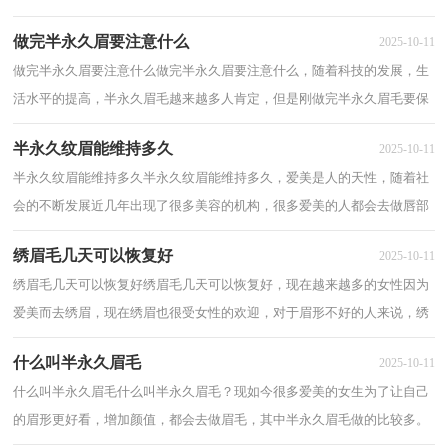
可以长时间维持于皮肤内的一项技术，绣眉毛...
做完半永久眉要注意什么
2025-10-11
做完半永久眉要注意什么做完半永久眉要注意什么，随着科技的发展，生
活水平的提高，半永久眉毛越来越多人肯定，但是刚做完半永久眉毛要保
护的，下面小编整理了做完半永久眉要注意什么...
半永久纹眉能维持多久
2025-10-11
半永久纹眉能维持多久半永久纹眉能维持多久，爱美是人的天性，随着社
会的不断发展近几年出现了很多美容的机构，很多爱美的人都会去做唇部
半永久，那半永久纹眉能维持多久呢？下面是我...
绣眉毛几天可以恢复好
2025-10-11
绣眉毛几天可以恢复好绣眉毛几天可以恢复好，现在越来越多的女性因为
爱美而去绣眉，现在绣眉也很受女性的欢迎，对于眉形不好的人来说，绣
眉也是最佳的选择，一起看看小编收集了关于绣...
什么叫半永久眉毛
2025-10-11
什么叫半永久眉毛什么叫半永久眉毛？现如今很多爱美的女生为了让自己
的眉形更好看，增加颜值，都会去做眉毛，其中半永久眉毛做的比较多。
半永久眉毛又称半永久定妆眉，是通过形象设计...