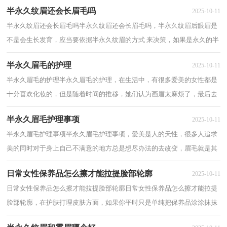
半永久纹眉还会长眉毛吗
2025-10-11
半永久纹眉还会长眉毛吗半永久纹眉还会长眉毛吗，半永久纹眉后眼眉是
不是会生长发育，应当要依据半永久纹眉的方式 来决策，如果是永久的半
永久纹眉，一般是不容易生长发育的，下面是...
半永久眉毛的护理
2025-10-11
半永久眉毛的护理半永久眉毛的护理，在生活中，有很多爱美的女性都是
十分喜欢化妆的，但是随着时间的推移，她们认为画眉太麻烦了，最后去
纹眉了，小编和大家一起来看看半永久眉毛的护理...
半永久眉毛护理事项
2025-10-11
半永久眉毛护理事项半永久眉毛护理事项，爱美是人的天性，很多人追求
美的同时对于身上自己不满意的地方总是想尽办法的去改变，眉毛就是其
中一种，好看的眉毛能让一个人增加不少分数...
日常女性保养品怎么擦才能拉提脸部轮廓
2025-10-11
日常女性保养品怎么擦才能拉提脸部轮廓日常女性保养品怎么擦才能拉提
脸部轮廓，在护肤打理皮肤方面，如果你平时只是单纯把保养品涂涂抹抹
在脸上的话，就实在太浪费这些护肤品的功...