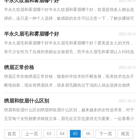
半永久纹眉和雾眉哪个好
2025-10-11
半永久纹眉和雾眉哪个好半永久纹眉和雾眉哪个好，纹眉是很多人都会选
择的，这只是一种个人选择，敏感肌的女生可以注意一下，了解步骤就可
以开始啦，十分钟后你就会收获这些小技巧，以下...
半永久眉毛和雾眉哪个好
2025-10-11
半永久眉毛和雾眉哪个好半永久眉毛和雾眉哪个好？爱美是女人的天性，
有不少女性为了自身的美丽会去做眉毛，而半永久眉毛和雾眉让人纠结选
哪个好。接下来就由小编带大家了解下半永...
绣眉正常价格
2025-10-11
绣眉正常价格绣眉正常价格，随着科学技术的不断发展，医美技术也在不
断地创新，现在有绣眉技术，很多眉毛颜色过于浅的人就会选择去做绣
眉，那么在做绣眉以前都会了解价格？下面跟小编一...
绣眉和纹眉什么区别
2025-10-11
绣眉和纹眉什么区别绣眉和纹眉什么区别，越来越多的女性追求美，对于
五官每个女性都要求精致立体，眉毛在五官也显得尤为重要，一起看看小
编收集的关于绣眉和纹眉什么区别的相关内容...
63
64
65
66
首页
上一页
下一页
尾页