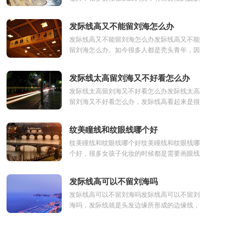
天生就比较白，有些女性的肌肤则比较黑，需
要通过后天的护理才...
发际线高又不能留刘海怎么办
发际线高又不能留刘海怎么办发际线高又不能
留刘海怎么办。如今很多人都是秃头青年，因
为工作和学业的压力还有不良的作息习惯导致
自己的发际线...
发际线太高留刘海又不好看怎么办
发际线太高留刘海又不好看怎么办发际线太高
留刘海又不好看怎么办，发际线高看起来是很
难看的，现在男生对于自己的形象都特别重
视，更何况本就爱美...
纹美瞳线和纹眼线哪个好
纹美瞳线和纹眼线哪个好纹美瞳线和纹眼线哪
个好，很多女孩子化妆的时候都是需要画眼线
的，眼线不仅可以视觉上增加眉毛浓密感，还
可以起到扩大眼睛...
发际线高可以不留刘海吗
发际线高可以不留刘海吗发际线高可以不留刘
海吗，发际线就是头发边缘所形成的边缘线，
因为现代社会工作的复杂，很多人为此熬夜通