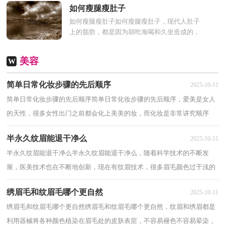
宵，导致内分泌失调...
如何瘦腿瘦肚子
如何瘦腿瘦肚子如何瘦腿瘦肚子，现代人肚子
上的脂肪，都是因为胡吃海喝和久坐造成的，
因此，我们在生活中除了要控制大吃大喝，还
要避免久坐。这样才能...
美容
W
简单日常化妆步骤的先后顺序
2025-10-11
简单日常化妆步骤的先后顺序简单日常化妆步骤的先后顺序，爱美是女人
的天性，很多女性出门之前都会化上美美的妆，而化妆是非常讲究顺序
的。接下来就由小编带大家了解下简单日常化...
半永久纹眉能退干净么
2025-10-11
半永久纹眉能退干净么半永久纹眉能退干净么，随着科学技术的不断发
展，医美技术也在不断地创新，现在有纹眉技术，很多眉毛颜色过于浅的
人就会选择去做半永久纹眉，那么做完半永久纹眉...
绣眉毛和纹眉毛哪个更自然
2025-10-11
绣眉毛和纹眉毛哪个更自然绣眉毛和纹眉毛哪个更自然，纹眉和绣眉都是
利用器械将各种颜色植染在眉毛处的皮肤表层，不容易褪色不容易晕染，