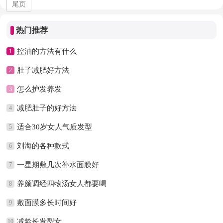
尾页
热门推荐
控油的方法有什么
1
肚子减肥好方法
2
怎么护发养发
3
减肥肚子的好方法
4
适合30岁女人气质发型
5
刘海的各种款式
6
一星期敷几次补水面膜好
7
养颜调经四物汤女人都要喝
8
敷面膜多长时间好
9
减龄长发型女
10