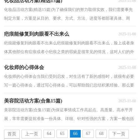
化妆品活动方案(精选15篇)
2025-11-08
化妆品活动方案(精选15篇)为了确保我们的努力取得实效，我们需要事先
制定方案，方案是从目的、要求、方式、方法、进度等都部署具体、周
密，并有很强可操作性的计划。方案应该怎么...
疤痕能修复到肉眼看不出来么
2025-11-08
疤痕能修复到肉眼看不出来么疤痕能修复到肉眼看不出来么，脸上或者身
体其他部位有痘痕或者小疤痕之类的瑕疵是很常见的情况，这对人们的外
貌形象影响较大，所以多数人有这种情况都...
化妆师的心得体会
2025-11-08
化妆师的心得体会当我们受到启发，对生活有了新的感悟时，就很有必要
写一篇心得体会，通过写心得体会，可以帮助我们总结积累经验。那么要
如何写呢？以下是小编整理的化妆师的心得体会...
美容院活动方案(合集15篇)
2025-11-08
美容院活动方案(合集15篇)为保证事情或工作高起点、高质量、高水平开
展，常常需要提前准备一份具体、详细、针对性强的方案，方案一般包括
指导思想、主要目标、工作重点、实施步...
64
65
66
67
68
首页
上一页
下一页