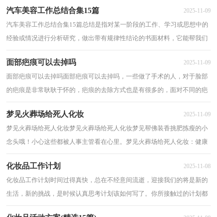
汽车美容工作总结合集15篇
2025-11-09
汽车美容工作总结合集15篇总结是指对某一阶段的工作、学习或思想中的
经验或情况进行分析研究，做出带有规律性结论的书面材料，它能帮我们
理顺知识结构，突出重点，突破难点，让我们一...
面部疤痕可以去掉吗
2025-11-09
面部疤痕可以去掉吗面部疤痕可以去掉吗，一些做了手术的人，对于脸部
的疤痕是非常耿耿于怀的，疤痕的去除方式也是有很多的，面对不同的疤
痕去除效果不同，以下分享面部疤痕可以去掉吗...
梦见火葬场给死人化妆
2025-11-09
梦见火葬场给死人化妆梦见火葬场给死人化妆梦见帮佛装香挑肥拣瘦的小
念头哦！小心这些都被人事主管看在心里。梦见火葬场给死人化妆：健康
运很好。你原本就是抵抗力极强的人，今后...
化妆品工作计划
2025-11-08
化妆品工作计划时间过得真快，总在不经意间流逝，迎接我们的将是新的
生活，新的挑战，是时候认真思考计划该如何写了。你所接触过的计划都
是什么样子的呢？以下是小编收集整理的化妆品...