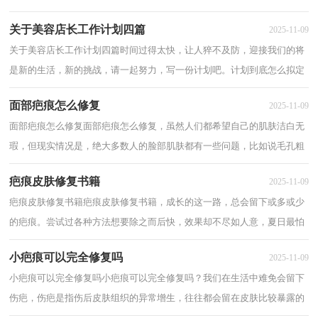
系。拟定合同的注意事项有许多，你确定会写吗...
关于美容店长工作计划四篇
2025-11-09
关于美容店长工作计划四篇时间过得太快，让人猝不及防，迎接我们的将
是新的生活，新的挑战，请一起努力，写一份计划吧。计划到底怎么拟定
才合适呢？以下是小编精心整理的美容店长工作计...
面部疤痕怎么修复
2025-11-09
面部疤痕怎么修复面部疤痕怎么修复，虽然人们都希望自己的肌肤洁白无
瑕，但现实情况是，绝大多数人的脸部肌肤都有一些问题，比如说毛孔粗
大，有很多痘印，甚至会有很多疤痕。那么面部疤...
疤痕皮肤修复书籍
2025-11-09
疤痕皮肤修复书籍疤痕皮肤修复书籍，成长的这一路，总会留下或多或少
的疤痕。尝试过各种方法想要除之而后快，效果却不尽如人意，夏日最怕
穿着，疤痕无处可藏，拍照之后第一件事，就是“修...
小疤痕可以完全修复吗
2025-11-09
小疤痕可以完全修复吗小疤痕可以完全修复吗？我们在生活中难免会留下
伤疤，伤疤是指伤后皮肤组织的异常增生，往往都会留在皮肤比较暴露的
位置，对大家的美观造成影响，下面来了小疤痕...