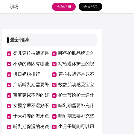
职场
会员注册
会员登录
最新推荐
婴儿穿拉拉裤还是
哪些护肤品牌适合
纸尿裤好
不孕的诱因有哪些
哺乳期用
写给退休护士的祝
进口奶粉排行
福语
穿拉拉裤还是尿不
产后哺乳期需要补
湿
数数胎动感受宝宝
充什么
宝宝穿尿不湿的好
的快乐
护士节给护士送什
处与弊端
女婴穿尿不湿好不
么花
哺乳期需要补充什
好
十大好养的海水鱼
么微量元素
哺乳期需要补充些
哺乳期保湿的秘诀
什么
坐月子期间可以用