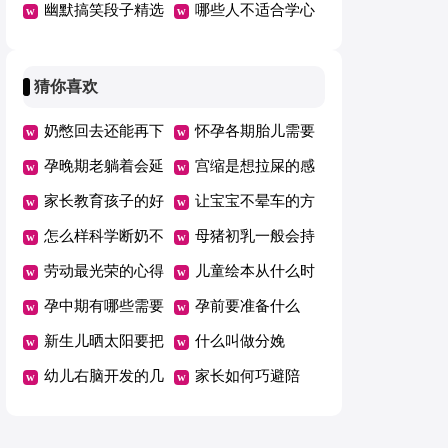
幽默搞笑段子精选
水和乳液吗
哪些人不适合学心
理学
猜你喜欢
奶憋回去还能再下
怀孕各期胎儿需要
来吗
孕晚期老躺着会延
的营养
宫缩是想拉屎的感
期吗
家长教育孩子的好
觉吗
让宝宝不晕车的方
方法总结一年级
怎么样科学断奶不
法
母猪初乳一般会持
坑娃
劳动最光荣的心得
续几天
儿童绘本从什么时
体会范文（精选5
孕中期有哪些需要
候开始看有哪些好
孕前要准备什么
篇）
注意的事项
新生儿晒太阳要把
处
什么叫做分娩
衣服脱了吗
幼儿右脑开发的几
家长如何巧避陪
个好方法
考“五大误区”