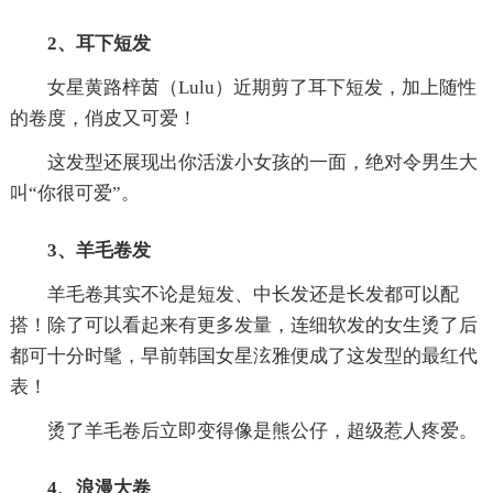
2、耳下短发
女星黄路梓茵（Lulu）近期剪了耳下短发，加上随性
的卷度，俏皮又可爱！
这发型还展现出你活泼小女孩的一面，绝对令男生大
叫“你很可爱”。
3、羊毛卷发
羊毛卷其实不论是短发、中长发还是长发都可以配
搭！除了可以看起来有更多发量，连细软发的女生烫了后
都可十分时髦，早前韩国女星泫雅便成了这发型的最红代
表！
烫了羊毛卷后立即变得像是熊公仔，超级惹人疼爱。
4、浪漫大卷