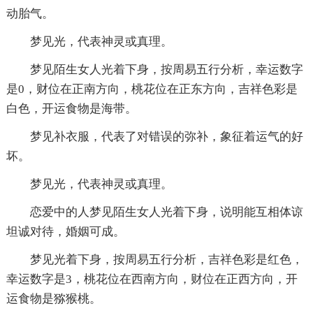
动胎气。
梦见光，代表神灵或真理。
梦见陌生女人光着下身，按周易五行分析，幸运数字
是0，财位在正南方向，桃花位在正东方向，吉祥色彩是
白色，开运食物是海带。
梦见补衣服，代表了对错误的弥补，象征着运气的好
坏。
梦见光，代表神灵或真理。
恋爱中的人梦见陌生女人光着下身，说明能互相体谅
坦诚对待，婚姻可成。
梦见光着下身，按周易五行分析，吉祥色彩是红色，
幸运数字是3，桃花位在西南方向，财位在正西方向，开
运食物是猕猴桃。