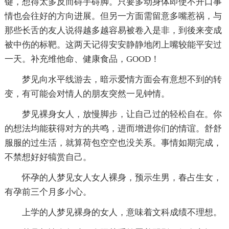
键，想得太多反而碍手碍脚。只要多动身体即使不开口事
情也会往好的方向进展。但另一方面需留意多嘴惹祸，与
那些长舌的友人说得越多越容易被卷入是非，到後来变成
被中伤的标靶。这两天记得安安静静地闭上嘴较能平安过
一天。补充维他命、健康食品，GOOD！
梦见向水平线游去，暗示爱情方面会有意想不到的转
变，有可能会对情人的朋友突然一见钟情。
梦见裸身女人，放慢脚步，让自己过的轻松自在。你
的想法均能获得对方的共鸣，进而增进你们的情谊。舒舒
服服的过生活，就算荷包空空也没关系。事情如期完成，
不禁想好好犒赏自己。
怀孕的人梦见女人女人裸身，预示生男，春占生女，
有孕前三个月多小心。
上学的人梦见裸身的女人，意味着文科成绩不理想。