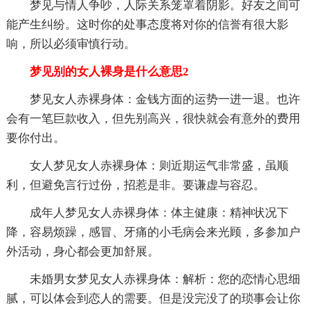
梦见与情人争吵，人际关系笼罩着阴影。好友之间可
能产生纠纷。这时你的处事态度将对你的信誉有很大影
响，所以必须审慎行动。
梦见别的女人裸身是什么意思2
梦见女人赤裸身体：金钱方面的运势一进一退。也许
会有一笔巨款收入，但先别高兴，很快就会有意外的费用
要你付出。
女人梦见女人赤裸身体：则近期运气非常盛，虽顺
利，但避免言行过份，招惹是非。要谦虚与容忍。
成年人梦见女人赤裸身体：体主健康：精神状况下
降，容易烦躁，感冒、牙痛的小毛病会来光顾，多参加户
外活动，身心都会更加舒展。
未婚男女梦见女人赤裸身体：解析：您的恋情心思细
腻，可以体会到恋人的需要。但是没完没了的琐事会让你