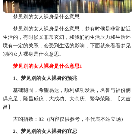
梦见别的女人裸身是什么意思
梦见别的女人裸身是什么意思，梦有时候是非常贴近
生活的，有时候又非常玄幻，和我们的生活压力和生活环
境有一定的关系，会受到生活的影响，下面就来看看梦见
别的女人裸身是什么意思。
梦见别的女人裸身是什么意思1
1、梦见别的女人裸身的预兆
基础稳固，希望易达，顺利成功发展，名誉与福份俩
俱充足，隆昌威仪，大成功、大余庆、繁华荣隆。【大吉
昌】
吉凶指数：82（内容仅供参考，不代表本站立场）
2、梦见别的女人裸身的宜忌