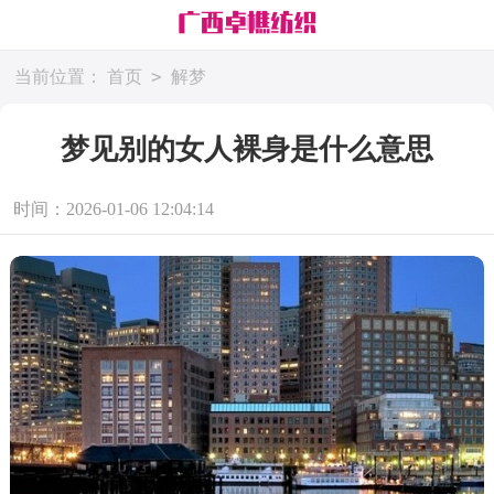
>
当前位置：
首页
解梦
梦见别的女人裸身是什么意思
时间：2026-01-06 12:04:14