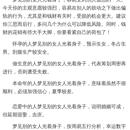
今天你的主观意愿较强烈，容易在别人的鼓动之下做出偏
轨的行为，尤其是和钱财有关时，受损的机会更大。建议
你三思而后行，多问几个为什么可以降低风险。同时，钱
财的花销有些大手大脚，你要看紧自己的荷包了！
怀孕的人梦见别的女人光着身子，预示生女，冬占生
男。剖腹生产较安全。
做生意的人梦见别的女人光着身子，代表筹划周密再
进行，否则遭受失败。
本命年的人梦见别的女人光着身子，意味着虽然不很
顺利，必须加强信心，夏季较差。
恋爱中的人梦见别的女人光着身子，说明婚姻可成，
但延期迎娶，吉庆。
梦见别的女人光着身子，按周易五行分析，幸运数字