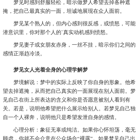
梦见时感到舒服轻松，暗示做梦人希望去掉各种遮
掩，把自己最真实的一面，坦诚地展现在众人面前。
梦见某个熟人的，但内心感到很反感，或愤怒，可能
潜意识里，你对那个人的`真实动机感到愤怒。
梦见妻子或女朋友赤身，一丝不挂，暗示你们之间的
感情正渐趋冷淡。
梦见女人光着全身的心理学解梦
梦境解说：梦中的实际上反映了你自身的形象。他希
望去掉遮掩，从而把自己真实的一面展现在别人面前。梦
见自己在街上所表达的含义和你是否愿意被别人看到有
关。若是，说明他希望把什么展示给别人。若梦见自己独
自一个人裸奔，说明他只是希望发泄自身的感情。
心理分析：象征无辜或纯洁。如果你心怀坦荡，毫无
顾虑，你就不会介意在公众场合“裸露”。如果梦见自己出