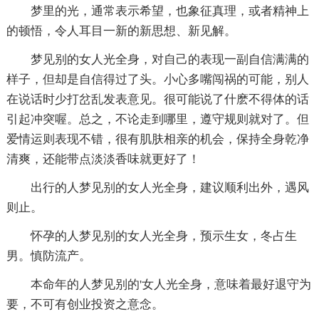
梦里的光，通常表示希望，也象征真理，或者精神上
的顿悟，令人耳目一新的新思想、新见解。
梦见别的女人光全身，对自己的表现一副自信满满的
样子，但却是自信得过了头。小心多嘴闯祸的可能，别人
在说话时少打岔乱发表意见。很可能说了什麽不得体的话
引起冲突喔。总之，不论走到哪里，遵守规则就对了。但
爱情运则表现不错，很有肌肤相亲的机会，保持全身乾净
清爽，还能带点淡淡香味就更好了！
出行的人梦见别的女人光全身，建议顺利出外，遇风
则止。
怀孕的人梦见别的女人光全身，预示生女，冬占生
男。慎防流产。
本命年的人梦见别的'女人光全身，意味着最好退守为
要，不可有创业投资之意念。