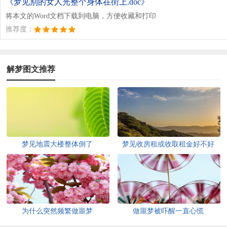
《梦见别的女人光整个身体在街上.doc》
将本文的Word文档下载到电脑，方便收藏和打印
推荐度：
解梦图文推荐
梦见地震大楼整体倒了
梦见收房租或收取租金好不好
为什么突然频繁做噩梦
做噩梦被吓醒一直心慌