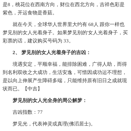
是8，桃花位在西南方向，财位在西北方向，吉祥色彩是
紫色，开运食物是香菇。
就在今天，全球华人世界里大约有 68人 跟你一样也
梦见别的女人光着身子。如果梦见别的'女人光着身子，买
彩票的话，建议购买号码为 33。
2、 梦见别的女人光着身子的吉凶：
境遇安定，平顺幸福，能排除困难，广得人助，而得
到名利双收之大成功，生活安逸，可惜因成功运不理想，
是以向上伸展产生障碍多端，只能维持原有旧日之成就现
状而已。【中吉】
梦见别的女人光全身的周公解梦：
吉凶指数：77
梦见光，代表神灵或真理(佛滔居士)。