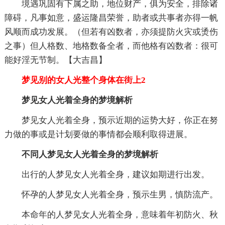
境遇巩固有下属之助，地位财产，俱为安全，排除诸
障碍，凡事如意，盛运隆昌荣誉，助者或共事者亦得一帆
风顺而成功发展。（但若有凶数者，亦须提防火灾或烫伤
之事）但人格数、地格数备全者，而他格有凶数者：很可
能好淫无节制。【大吉昌】
梦见别的女人光整个身体在街上2
梦见女人光着全身的梦境解析
梦见女人光着全身，预示近期的运势大好，你正在努
力做的事或是计划要做的事情都会顺利取得进展。
不同人梦见女人光着全身的梦境解析
出行的人梦见女人光着全身，建议如期进行出发。
怀孕的人梦见女人光着全身，预示生男，慎防流产。
本命年的人梦见女人光着全身，意味着年初防火、秋