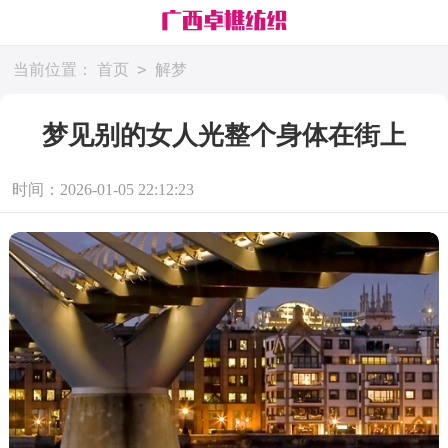
>
当前位置：
首页
解梦
梦见别的女人光整个身体在街上
时间：2026-01-05 22:12:23