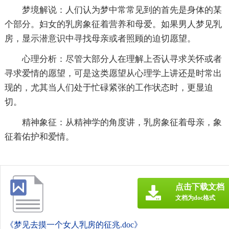
梦境解说：人们认为梦中常常见到的首先是身体的某
个部分。妇女的乳房象征着营养和母爱。如果男人梦见乳
房，显示潜意识中寻找母亲或者照顾的迫切愿望。
心理分析：尽管大部分人在理解上否认寻求关怀或者
寻求爱情的愿望，可是这类愿望从心理学上讲还是时常出
现的，尤其当人们处于忙碌紧张的工作状态时，更显迫
切。
精神象征：从精神学的角度讲，乳房象征着母亲，象
征着佑护和爱情。
点击下载文档
文档为doc格式
《梦见去摸一个女人乳房的征兆.doc》