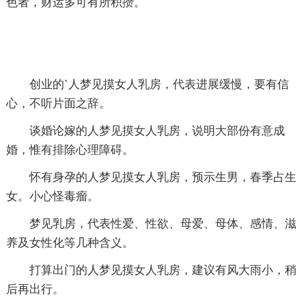
色者，财运多可有所积攒。
创业的`人梦见摸女人乳房，代表进展缓慢，要有信
心，不听片面之辞。
谈婚论嫁的人梦见摸女人乳房，说明大部份有意成
婚，惟有排除心理障碍。
怀有身孕的人梦见摸女人乳房，预示生男，春季占生
女。小心怪毒瘤。
梦见乳房，代表性爱、性欲、母爱、母体、感情、滋
养及女性化等几种含义。
打算出门的人梦见摸女人乳房，建议有风大雨小，稍
后再出行。