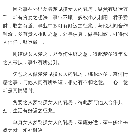
因公事在外出差者梦见摸女人的乳房，纵然有财运万
千，却有贪婪之想法，事业不顺，多被小人利用，君子爱
财，取之有道。事业中多可有好运之征兆，与他人间合作
融洽，多有贵人相助之意，处事认真，做事细致，可得他
人信任，财运颇丰。
刚结婚女人梦之，乃食伤生财之意，得此梦多得年长
之人帮扶，事业有所提升。
失恋之人做梦梦见摸女人的乳房，桃花运多，奈何情
感之事，与他人间有所纠缠，相处有不和之意。一心一意
却是真情错付。
贪婪之人梦到摸女人的乳房，得此梦与他人合作共
处，生活有好运之征兆。
单身女人梦到摸女人的乳房，家庭好运，家中多出栋
梁之材，相处融洽。